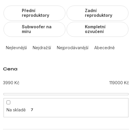
Přední
Zadní
reproduktory
reproduktory
Subwoofer na
Kompletní
míru
ozvučení
Ř
a
Nejlevnější
Nejdražší
Nejprodávanější
Abecedně
z
e
n
Cena
í
p
3990
Kč
119000
Kč
r
o
d
u
Na skladě
7
k
t
ů