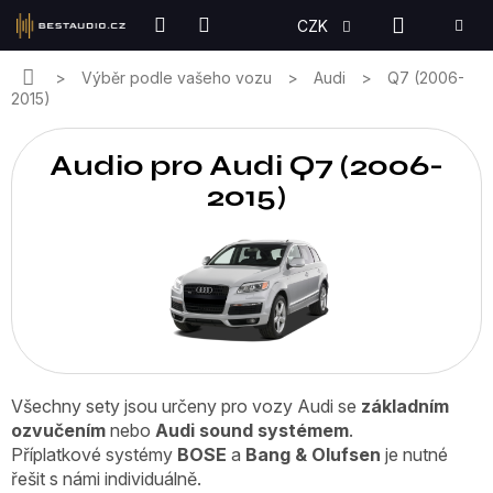
Přejít
NÁKUPN
CZK
na
KOŠÍK
obsah
Domů
Výběr podle vašeho vozu
Audi
Q7 (2006-
2015)
Audio pro Audi Q7 (2006-
2015)
Všechny sety jsou určeny pro vozy Audi se
základním
ozvučením
nebo
Audi sound systémem
.
Příplatkové systémy
BOSE
a
Bang & Olufsen
je nutné
řešit s námi individuálně.