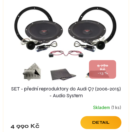
5 780
Kč
–13 %
SET - přední reproduktory do Audi Q7 (2006-2015)
- Audio System
Skladem
(1 ks)
DETAIL
4 990 Kč