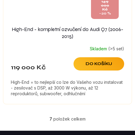
149
000
Kč
–20 %
High-End - kompletní ozvučení do Audi Q7 (2006-
2015)
Skladem
(>5 set)
DO KOŠÍKU
119 000 Kč
High-End = to nejlepší co lze do Vašeho vozu instalovat
- zesilovač s DSP, až 3000 W výkonu, až 12
reproduktorů, subwoofer, odhlučnění
7
položek celkem
O
V
Z