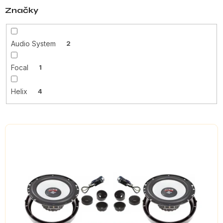
Značky
Audio System
2
Focal
1
Helix
4
V
ý
p
i
s
p
r
o
d