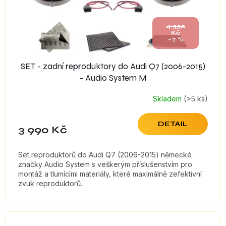
u
k
t
4 330
Kč
ů
–7 %
SET - zadní reproduktory do Audi Q7 (2006-2015)
- Audio System M
Skladem
(>5 ks)
DETAIL
3 990 Kč
Set reproduktorů do Audi Q7 (2006-2015) německé
značky Audio System s veškerým příslušenstvím pro
montáž a tlumícími materiály, které maximálně zefektivní
zvuk reproduktorů.