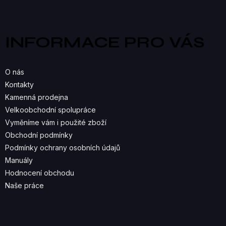
á
L
p
a
Á
INFORMACE PRO VÁS
t
D
í
A
O nás
C
Kontakty
Kamenná prodejna
Í
Velkoobchodní spolupráce
P
Vyměníme vám i použité zboží
R
Obchodní podmínky
Podmínky ochrany osobních údajů
V
Manuály
K
Hodnocení obchodu
Naše práce
Y
V