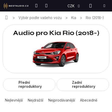
Přejít
NÁKUPN
CZK
na
KOŠÍK
obsah
Domů
Výběr podle vašeho vozu
Kia
Rio (2018-)
Audio pro Kia Rio (2018-)
Přední
Zadní
reproduktory
reproduktory
Ř
a
Nejlevnější
Nejdražší
Nejprodávanější
Abecedně
z
e