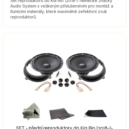
Set reproduktorů do Kia Rio (2018-) německé značky
Audio System s veškerým příslušenstvím pro montáž a
tlumícími materiály, které maximálně zefektivní zvuk
reproduktorů.
SET - přední reproduktory do Kia Rio (2018-)-