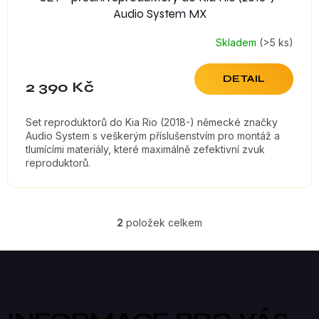
Audio System MX
Skladem
(>5 ks)
DETAIL
2 390 Kč
Set reproduktorů do Kia Rio (2018-) německé značky
Audio System s veškerým příslušenstvím pro montáž a
tlumícími materiály, které maximálně zefektivní zvuk
reproduktorů.
2
položek celkem
O
V
Z
á
L
p
a
Á