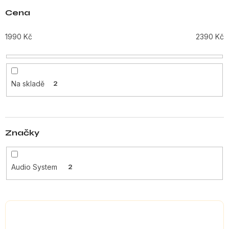
n
Cena
í
p
1990
Kč
2390
Kč
r
o
d
u
Na skladě
2
k
t
ů
Značky
Audio System
2
V
ý
p