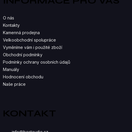
INFORMACE PRO VÁS
t
D
í
A
O nás
C
Kontakty
Kamenná prodejna
Í
Velkoobchodní spolupráce
P
Vyměníme vám i použité zboží
R
Obchodní podmínky
Podmínky ochrany osobních údajů
V
Manuály
K
Hodnocení obchodu
Naše práce
Y
V
Ý
KONTAKT
P
I
info
@
bestaudio.cz