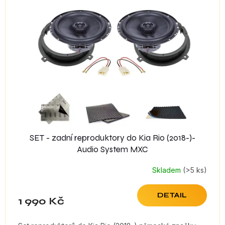
i
s
p
r
o
d
u
k
t
ů
SET - zadní reproduktory do Kia Rio (2018-)-
Audio System MXC
Skladem
(>5 ks)
DETAIL
1 990 Kč