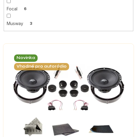
Focal
6
Musway
3
V
ý
Novinka
p
i
Vhodné pro autorádio
s
p
r
o
d
u
k
t
ů