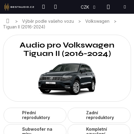
Přejít
NÁKUPN
CZK
na
KOŠÍK
obsah
Domů
Výběr podle vašeho vozu
Volkswagen
Tiguan II (2016-2024)
Audio pro Volkswagen
Tiguan II (2016-2024)
Přední
Zadní
reproduktory
reproduktory
Subwoofer na
Kompletní
míru
ozvučení