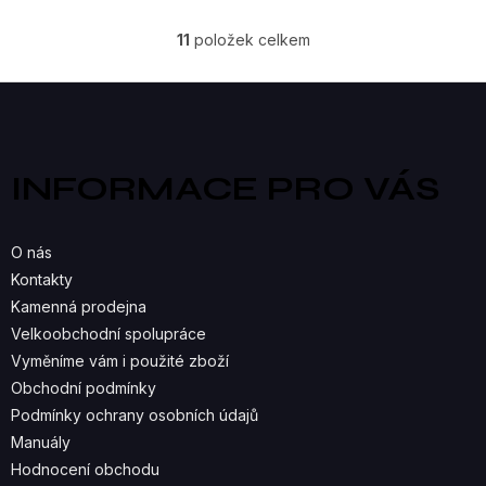
11
položek celkem
O
V
Z
á
L
p
a
Á
INFORMACE PRO VÁS
t
D
í
A
O nás
C
Kontakty
Kamenná prodejna
Í
Velkoobchodní spolupráce
P
Vyměníme vám i použité zboží
R
Obchodní podmínky
Podmínky ochrany osobních údajů
V
Manuály
K
Hodnocení obchodu