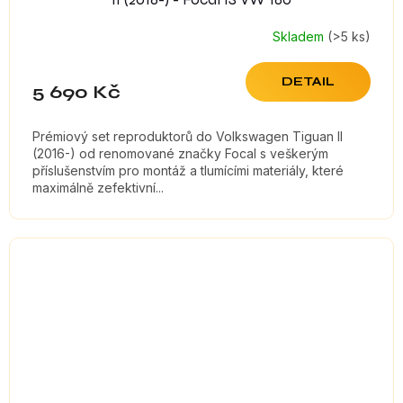
Skladem
(>5 ks)
Průměrné
hodnocení
produktu
DETAIL
5 690 Kč
je
5,0
z
Prémiový set reproduktorů do Volkswagen Tiguan II
5
(2016-) od renomované značky Focal s veškerým
hvězdiček.
příslušenstvím pro montáž a tlumícími materiály, které
maximálně zefektivní...