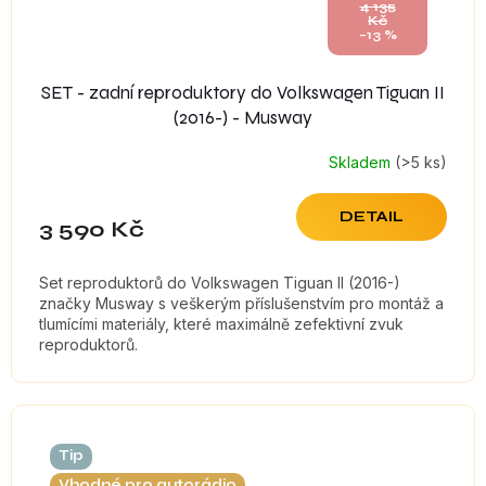
4 135
Kč
–13 %
SET - zadní reproduktory do Volkswagen Tiguan II
(2016-) - Musway
Skladem
(>5 ks)
DETAIL
3 590 Kč
Set reproduktorů do Volkswagen Tiguan II (2016-)
značky Musway s veškerým příslušenstvím pro montáž a
tlumícími materiály, které maximálně zefektivní zvuk
reproduktorů.
Tip
Vhodné pro autorádio