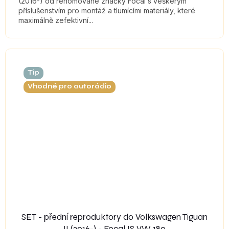
(2016-) od renomované značky Focal s veškerým
příslušenstvím pro montáž a tlumícími materiály, které
maximálně zefektivní...
Tip
Vhodné pro autorádio
SET - přední reproduktory do Volkswagen Tiguan
II (2016-) - Focal IS VW 180