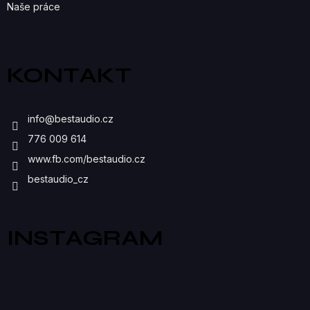
Naše práce
Y
V
Ý
KONTAKT
P
I
info
@
bestaudio.cz
S
776 009 614
U
www.fb.com/bestaudio.cz
bestaudio_cz
INSTAGRAM