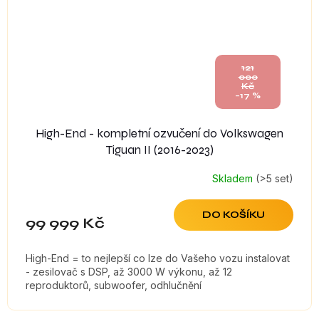
121
000
Kč
–17 %
High-End - kompletní ozvučení do Volkswagen
Tiguan II (2016-2023)
Skladem
(>5 set)
DO KOŠÍKU
99 999 Kč
High-End = to nejlepší co lze do Vašeho vozu instalovat
- zesilovač s DSP, až 3000 W výkonu, až 12
reproduktorů, subwoofer, odhlučnění