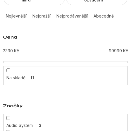
Ř
a
Nejlevnější
Nejdražší
Nejprodávanější
Abecedně
z
e
n
Cena
í
p
2390
Kč
99999
Kč
r
o
d
u
Na skladě
11
k
t
ů
Značky
Audio System
2