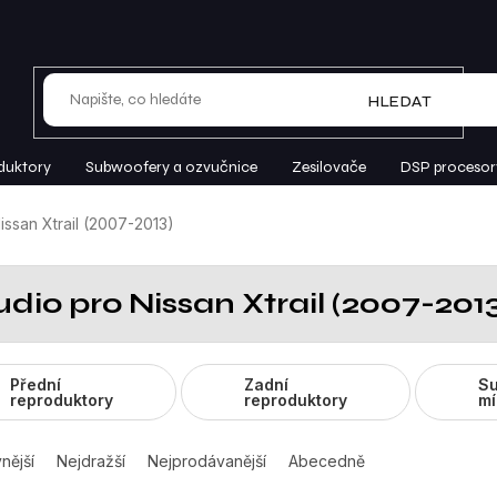
HLEDAT
duktory
Subwoofery a ozvučnice
Zesilovače
DSP procesor
issan Xtrail (2007-2013)
dio pro Nissan Xtrail (2007-201
Přední
Zadní
Su
reproduktory
reproduktory
mí
nější
Nejdražší
Nejprodávanější
Abecedně