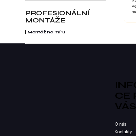
Xt
ve
PROFESIONÁLNÍ
mo
kt
MONTÁŽE
z
Montáž na míru
Z
á
p
a
t
í
IN
CE
VÁ
O nás
Kontakty