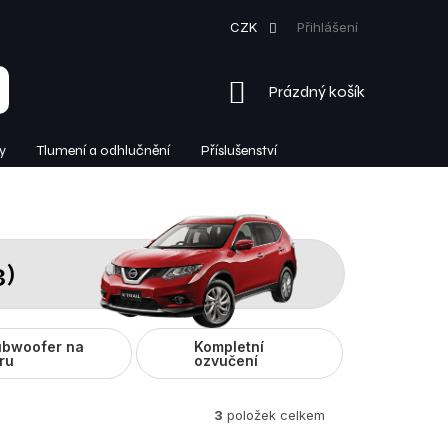
CZK
Přihlášení
NÁKUPNÍ
Prázdný košík
KOŠÍK
y
Tlumení a odhlučnění
Příslušenství
3)
bwoofer na
Kompletní
ru
ozvučení
3
položek celkem