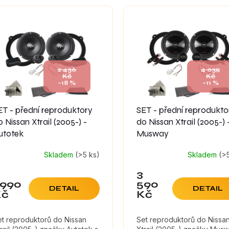
2 436
4 035
Kč
Kč
–18 %
–11 %
ET - přední reproduktory
SET - přední reprodukto
o Nissan Xtrail (2005-) -
do Nissan Xtrail (2005-) 
utotek
Musway
Skladem
(>5 ks)
Skladem
(>
3
 990
590
DETAIL
DETAIL
Kč
Kč
et reproduktorů do Nissan
Set reproduktorů do Nissa