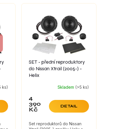
ry
SET - přední reproduktory
-
do Nissan Xtrail (2005-) -
Helix
5 ks)
Skladem
(>5 ks)
4
390
DETAIL
Kč
n
Set reproduktorů do Nissan