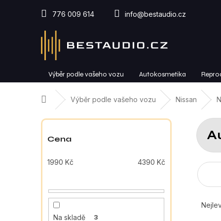
Přejít
na
776 009 614
info@bestaudio.cz
obsah
Výběr podle vašeho vozu
Autokosmetika
Repro
Domů
Výběr podle vašeho vozu
Nissan
N
P
o
Au
s
Cena
t
r
1990
Kč
4390
Kč
a
n
n
Ř
í
a
Nejlev
p
z
Na skladě
3