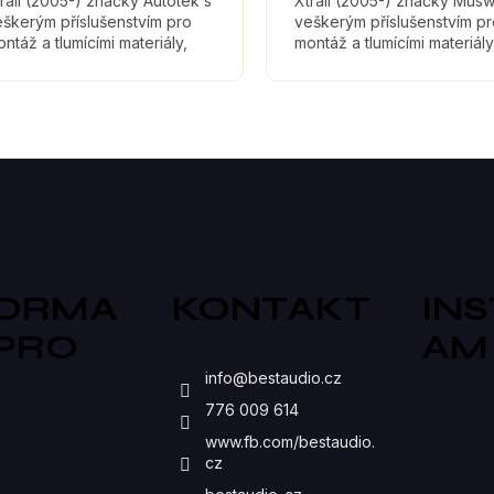
rail (2005-) značky Autotek s
Xtrail (2005-) značky Mus
škerým příslušenstvím pro
veškerým příslušenstvím p
ntáž a tlumícími materiály,
montáž a tlumícími materiály
eré maximálně zefektivní
které maximálně zefektivní
vuk reproduktorů.
zvuk reproduktorů.
O
V
L
Á
D
FORMA
KONTAKT
IN
A
 PRO
AM
C
S
info
@
bestaudio.cz
Í
776 009 614
P
www.fb.com/bestaudio.
cz
R