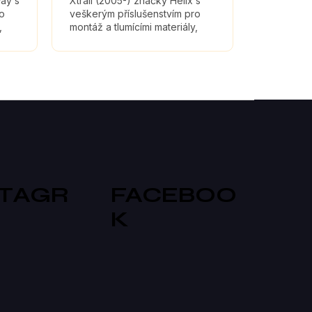
way s
Xtrail (2005-) značky Helix s
ro
veškerým příslušenstvím pro
,
montáž a tlumícími materiály,
které maximálně zefektivní
zvuk reproduktorů.
STAGR
FACEBOO
K