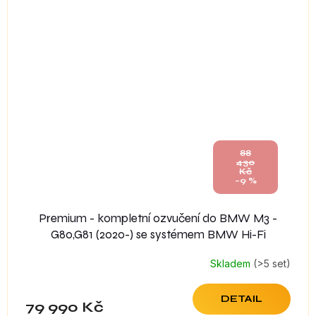
88
430
Kč
–9 %
Premium - kompletní ozvučení do BMW M3 -
G80,G81 (2020-) se systémem BMW Hi-Fi
Skladem
(>5 set)
DETAIL
79 990 Kč