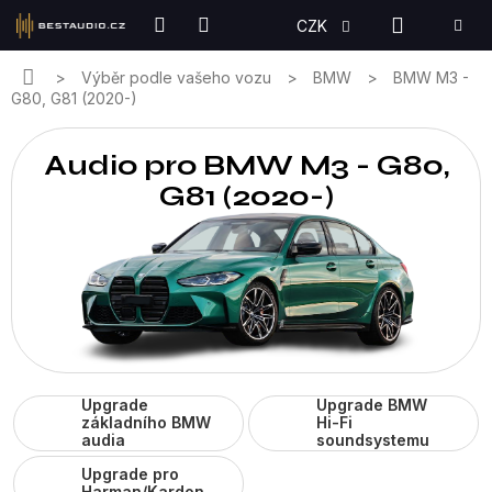
Přejít
NÁKUPN
CZK
na
KOŠÍK
obsah
Domů
Výběr podle vašeho vozu
BMW
BMW M3 -
G80, G81 (2020-)
Audio pro BMW M3 - G80,
G81 (2020-)
Upgrade
Upgrade BMW
základního BMW
Hi-Fi
audia
soundsystemu
Upgrade pro
Harman/Kardon