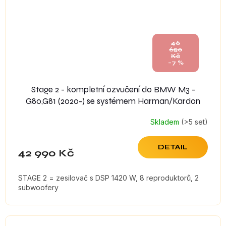
46
650
Kč
–7 %
Stage 2 - kompletní ozvučení do BMW M3 -
G80,G81 (2020-) se systémem Harman/Kardon
Skladem
(>5 set)
DETAIL
42 990 Kč
STAGE 2 = zesilovač s DSP 1420 W, 8 reproduktorů, 2
subwoofery