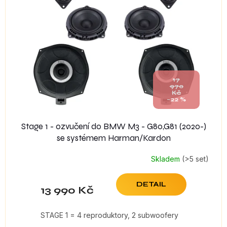
17
970
Kč
–22 %
Stage 1 - ozvučení do BMW M3 - G80,G81 (2020-)
se systémem Harman/Kardon
Skladem
(>5 set)
DETAIL
13 990 Kč
STAGE 1 = 4 reproduktory, 2 subwoofery