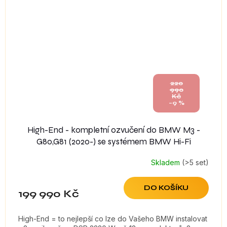
220
990
Kč
–9 %
High-End - kompletní ozvučení do BMW M3 -
G80,G81 (2020-) se systémem BMW Hi-Fi
Skladem
(>5 set)
DO KOŠÍKU
199 990 Kč
High-End = to nejlepší co lze do Vašeho BMW instalovat