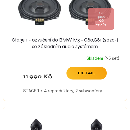
14
980
Kč
–19 %
Stage 1 - ozvučení do BMW M3 - G80,G81 (2020-)
se základním audio systémem
Skladem
(>5 set)
DETAIL
11 990 Kč
STAGE 1 = 4 reproduktory, 2 subwoofery