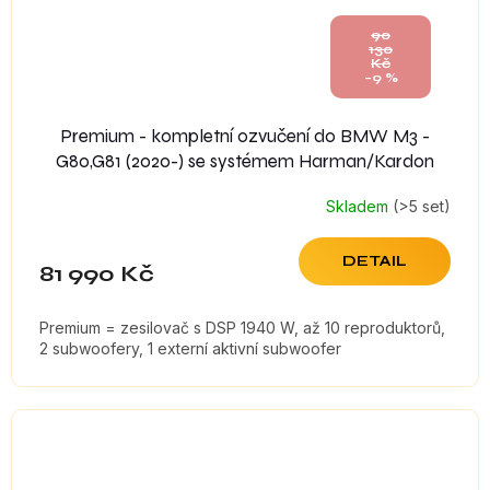
90
130
Kč
–9 %
Premium - kompletní ozvučení do BMW M3 -
G80,G81 (2020-) se systémem Harman/Kardon
Skladem
(>5 set)
DETAIL
81 990 Kč
Premium = zesilovač s DSP 1940 W, až 10 reproduktorů,
2 subwoofery, 1 externí aktivní subwoofer