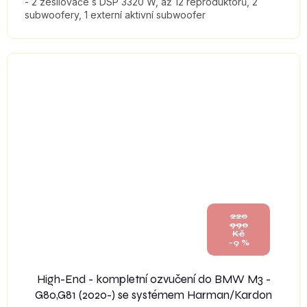
- 2 zesilovače s DSP 3320 W, až 12 reproduktorů, 2
subwoofery, 1 externí aktivní subwoofer
220
990
Kč
–9 %
High-End - kompletní ozvučení do BMW M3 -
G80,G81 (2020-) se systémem Harman/Kardon