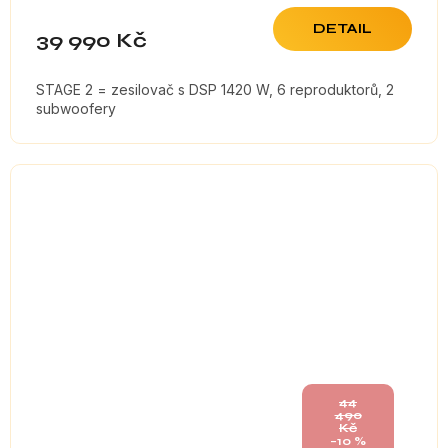
DETAIL
39 990 Kč
STAGE 2 = zesilovač s DSP 1420 W, 6 reproduktorů, 2
subwoofery
44
490
Kč
–10 %