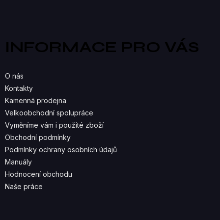
V
Z
á
L
p
a
Á
INFORMACE PRO VÁS
t
D
í
A
O nás
C
Kontakty
Kamenná prodejna
Í
Velkoobchodní spolupráce
P
Vyměníme vám i použité zboží
R
Obchodní podmínky
Podmínky ochrany osobních údajů
V
Manuály
K
Hodnocení obchodu
Naše práce
Y
V