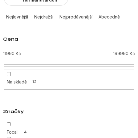
Ř
a
Nejlevnější
Nejdražší
Nejprodávanější
Abecedně
z
e
n
Cena
í
p
11990
Kč
199990
Kč
r
o
d
u
Na skladě
12
k
t
ů
Značky
Focal
4