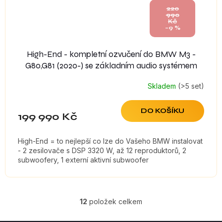
220
990
Kč
–9 %
High-End - kompletní ozvučení do BMW M3 -
G80,G81 (2020-) se základním audio systémem
Skladem
(>5 set)
DO KOŠÍKU
199 990 Kč
High-End = to nejlepší co lze do Vašeho BMW instalovat
- 2 zesilovače s DSP 3320 W, až 12 reproduktorů, 2
subwoofery, 1 externí aktivní subwoofer
12
položek celkem
O