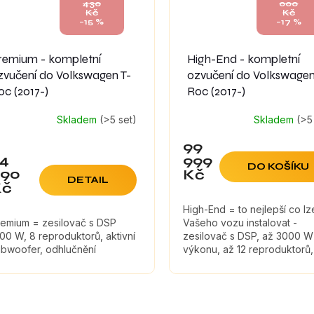
430
000
Kč
Kč
–15 %
–17 %
remium - kompletní
High-End - kompletní
zvučení do Volkswagen T-
ozvučení do Volkswagen
oc (2017-)
Roc (2017-)
Skladem
(>5 set)
Skladem
(>5
99
4
999
DO KOŠÍKU
990
Kč
DETAIL
Kč
High-End = to nejlepší co l
remium = zesilovač s DSP
Vašeho vozu instalovat -
00 W, 8 reproduktorů, aktivní
zesilovač s DSP, až 3000 W
ubwoofer, odhlučnění
výkonu, až 12 reproduktorů,
subwoofer, odhlučnění
O