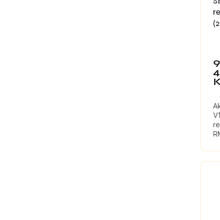
S
r
(2
9
A
V
re
R