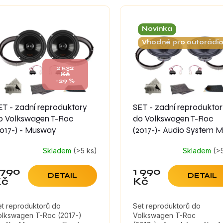
Novinka
Vhodné pro autorádi
2 532
Kč
–29 %
ET - zadní reproduktory
SET - zadní reprodukto
o Volkswagen T-Roc
do Volkswagen T-Roc
2017-) - Musway
(2017-)- Audio System 
Skladem
(>5 ks)
Skladem
(>
 790
1 990
DETAIL
DETAIL
Kč
Kč
et reproduktorů do
Set reproduktorů do
olkswagen T-Roc (2017-)
Volkswagen T-Roc