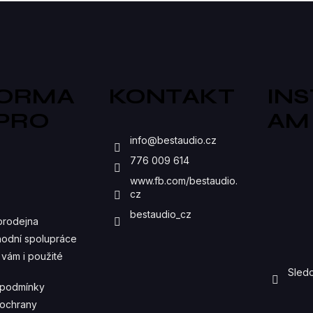
V
L
Á
D
FORMA
KONTAKT
IN
A
 PRO
AM
C
S
info
@
bestaudio.cz
Í
776 009 614
P
www.fb.com/bestaudio.
cz
R
bestaudio_cz
prodejna
V
odní spolupráce
K
vám i použité
Sledo
Y
 podmínky
V
ochrany