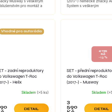
načky Musway s veškerým
(2017-) německé značky A
íslušenstvím pro montáž a
System s veškerým
umícími materiály, které
příslušenstvím pro montáž 
ximálně zefektivní zvuk
tlumícími materiály, které
produktorů.
maximálně zefektivní zvuk..
Vhodné pro autorádio
4 135
Kč
–13 %
ET - zadní reproduktory
SET - přední reprodukto
o Volkswagen T-Roc
do Volkswagen T-Roc
017-) - Helix
(2017-) - Musway
Skladem
(>5 ks)
Skladem
(>
3
590
590
DETAIL
DETAIL
Kč
Kč