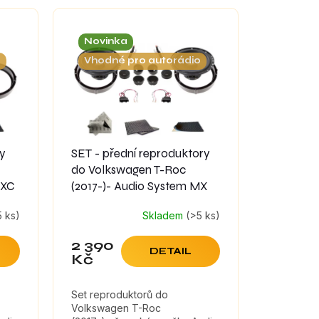
Novinka
o
Vhodné pro autorádio
ry
SET - přední reproduktory
do Volkswagen T-Roc
MXC
(2017-)- Audio System MX
5 ks)
Skladem
(>5 ks)
2 390
DETAIL
Kč
Set reproduktorů do
Volkswagen T-Roc