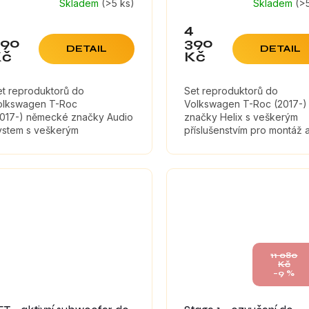
Skladem
(>5 ks)
Skladem
(>
4
990
390
DETAIL
DETAIL
Kč
Kč
et reproduktorů do
Set reproduktorů do
olkswagen T-Roc
Volkswagen T-Roc (2017-)
2017-) německé značky Audio
značky Helix s veškerým
ystem s veškerým
příslušenstvím pro montáž 
íslušenstvím pro montáž a
tlumícími materiály, které
umícími materiály, které
maximálně zefektivní zvuk
ximálně zefektivní zvuk...
reproduktorů.
11 080
Kč
–9 %