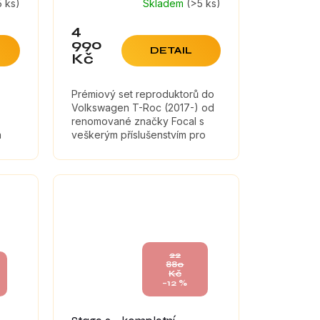
5 ks)
Skladem
(>5 ks)
4
990
DETAIL
Kč
Prémiový set reproduktorů do
Volkswagen T-Roc (2017-) od
renomované značky Focal s
a
veškerým příslušenstvím pro
montáž a tlumícími materiály,
které maximálně zefektivní
zvuk...
22
880
Kč
–12 %