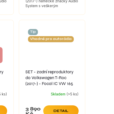
udio
(2017-) německé značky Audio
System s veškerým
a
příslušenstvím pro montáž a
tlumícími materiály, které
.
maximálně zefektivní zvuk...
Tip
Vhodné pro autorádio
ry
SET - zadní reproduktory
do Volkswagen T-Roc
(2017-) - Focal IC VW 165
5 ks)
Skladem
(>5 ks)
3 890
DETAIL
Kč