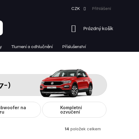
CZK
Přihlášení
NÁKUPNÍ
Prázdný košík
KOŠÍK
y
Tlumení a odhlučnění
Příslušenství
7-)
bwoofer na
Kompletní
ru
ozvučení
14
položek celkem