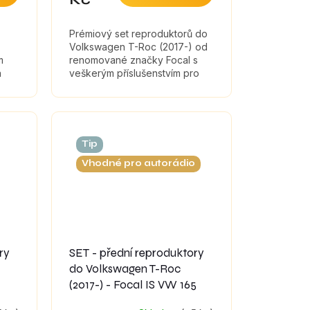
Prémiový set reproduktorů do
Volkswagen T-Roc (2017-) od
m
renomované značky Focal s
a
veškerým příslušenstvím pro
montáž a tlumícími materiály,
které maximálně zefektivní
zvuk...
Tip
Vhodné pro autorádio
ry
SET - přední reproduktory
do Volkswagen T-Roc
(2017-) - Focal IS VW 165