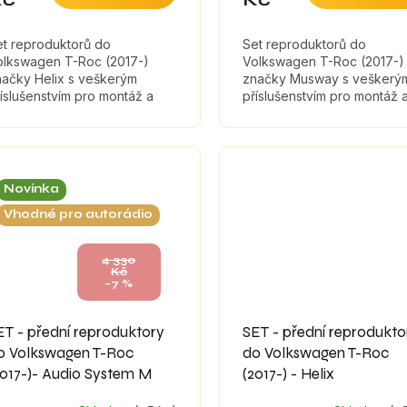
et reproduktorů do
Set reproduktorů do
olkswagen T-Roc (2017-)
Volkswagen T-Roc (2017-)
načky Helix s veškerým
značky Musway s veškerý
íslušenstvím pro montáž a
příslušenstvím pro montáž 
umícími materiály, které
tlumícími materiály, které
ximálně zefektivní zvuk
maximálně zefektivní zvuk
produktorů.
reproduktorů.
Novinka
Vhodné pro autorádio
4 330
Kč
–7 %
ET - přední reproduktory
SET - přední reprodukto
o Volkswagen T-Roc
do Volkswagen T-Roc
2017-)- Audio System M
(2017-) - Helix