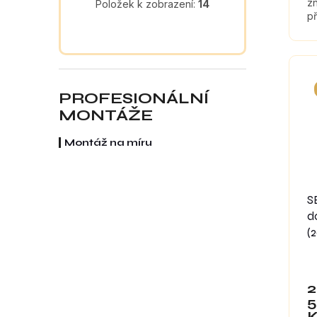
z
Položek k zobrazení:
14
př
tl
ma
re
PROFESIONÁLNÍ
MONTÁŽE
Montáž na míru
S
d
(2
2