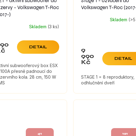
ET - aktivní subwoofer do
Stage 1 - ozvučení do
ezervy - Volkswagen T-Roc
Volkswagen T-Roc (2017
017-)
Skladem
(>5
Skladem
(3 ks)
490
DETAIL
9
Kč
990
DETAIL
Kč
ktivní subwooferový box ESX
1100A přesně padnoucí do
zervního kola. 28 cm, 150 W
STAGE 1 = 8 reproduktory,
MS
odhlučnění dveří
41
121