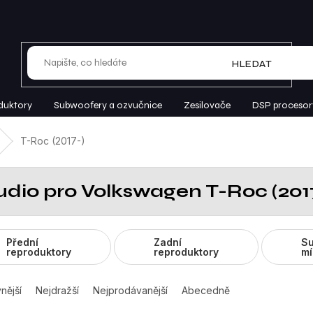
HLEDAT
duktory
Subwoofery a ozvučnice
Zesilovače
DSP procesor
T-Roc (2017-)
udio pro Volkswagen T-Roc (201
Přední
Zadní
Su
reproduktory
reproduktory
mí
nější
Nejdražší
Nejprodávanější
Abecedně