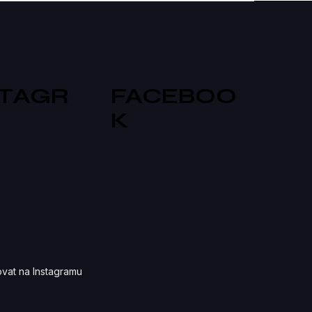
STAGR
FACEBOO
K
vat na Instagramu