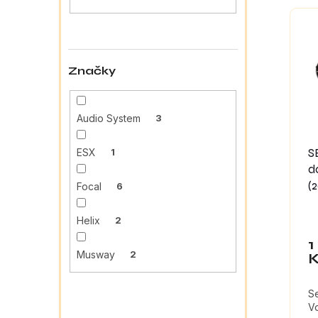
a
e
V
n
n
ý
e
í
p
l
p
i
r
s
Značky
o
p
d
r
u
o
Audio System
3
k
d
t
u
S
ESX
1
ů
k
d
t
(
Focal
6
ů
Helix
2
1
Musway
2
S
V