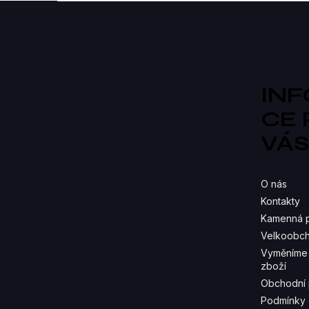
Z
á
p
a
t
í
IN
CE
VÁ
O nás
Kontakty
Kamenná 
Velkoobch
Vyměníme 
zboží
Obchodní
Podmínky 