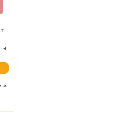
 T-
 set)
ze do