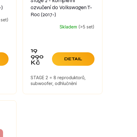
Stage 2 - kompletní
-)
ozvučení do Volkswagen T-
Roc (2017-)
 set)
Skladem
(>5 set)
19
990
DETAIL
Kč
STAGE 2 = 8 reproduktorů,
subwoofer, odhlučnění