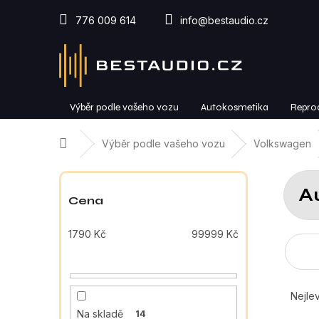
Přejít
na
776 009 614
info@bestaudio.cz
obsah
Výběr podle vašeho vozu
Autokosmetika
Repro
Domů
Výběr podle vašeho vozu
Volkswagen
P
o
A
s
Cena
t
r
1790
Kč
99999
Kč
a
n
n
Ř
í
a
Nejlev
p
z
Na skladě
14