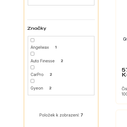
a
s
o
n
p
d
e
r
u
l
o
k
Značky
d
t
u
ů
G
k
Angelwax
1
t
ů
Auto Finesse
2
5
K
CarPro
2
Gyeon
2
Či
10
Položek k zobrazení:
7