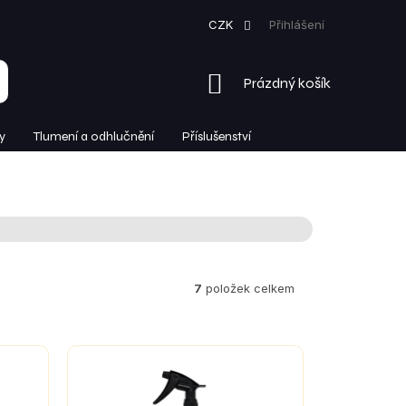
CZK
Přihlášení
NÁKUPNÍ
Prázdný košík
KOŠÍK
y
Tlumení a odhlučnění
Příslušenství
7
položek celkem