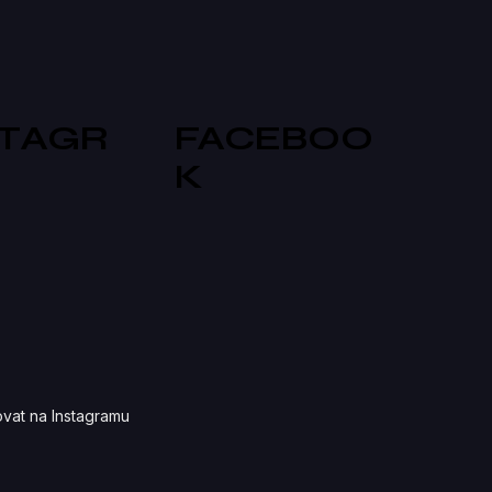
STAGR
FACEBOO
K
vat na Instagramu