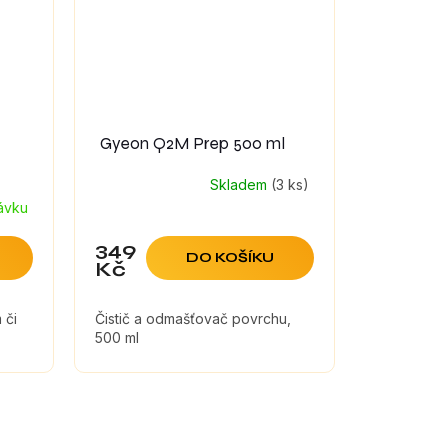
Gyeon Q2M Prep 500 ml
Skladem
(3 ks)
ávku
349
DO KOŠÍKU
Kč
 či
Čistič a odmašťovač povrchu,
500 ml