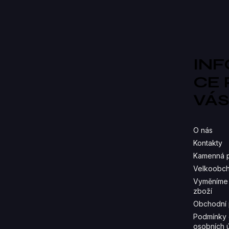
á
p
a
t
í
IN
CE
VÁ
O nás
Kontakty
Kamenná 
Velkoobch
Vyměníme 
zboží
Obchodní
Podmínky 
osobních 