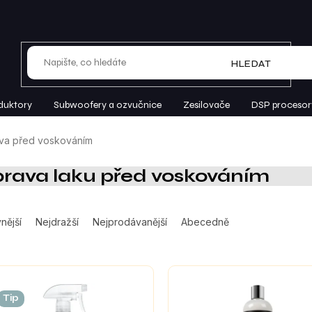
HLEDAT
duktory
Subwoofery a ozvučnice
Zesilovače
DSP procesor
ava před voskováním
prava laku před voskováním
nější
Nejdražší
Nejprodávanější
Abecedně
Tip