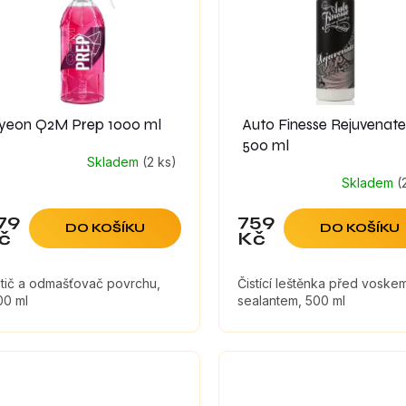
yeon Q2M Prep 1000 ml
Auto Finesse Rejuvenate
500 ml
Skladem
(2 ks)
Skladem
(
79
759
DO KOŠÍKU
DO KOŠÍKU
č
Kč
stič a odmašťovač povrchu,
Čistící leštěnka před voskem
00 ml
sealantem, 500 ml