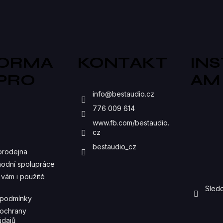
V
L
Á
D
FORMA
KONTAKT
IN
A
 PRO
AM
C
S
info
@
bestaudio.cz
Í
776 009 614
P
www.fb.com/bestaudio.
cz
R
bestaudio_cz
prodejna
V
odní spolupráce
K
vám i použité
Sledo
Y
 podmínky
V
ochrany
údajů