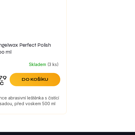
ngelwax Perfect Polish
00 ml
Skladem
(3 ks)
79
DO KOŠÍKU
č
hce abrasivní leštěnka s čistící
ísadou, před voskem 500 ml
O