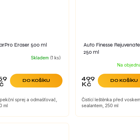
arPro Eraser 500 ml
Auto Finesse Rejuvenate
250 ml
Skladem
(1 ks)
Na objedn
59
499
DO KOŠÍKU
DO KOŠÍKU
č
Kč
spekční sprej a odmašťovač,
Čistící leštěnka před voskem
0 ml
sealantem, 250 ml