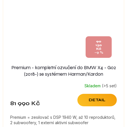
90
130
Kč
–9 %
Premium - kompletní ozvučení do BMW X4 - G02
(2018-) se systémem Harman/Kardon
Skladem
(>5 set)
DETAIL
81 990 Kč
Premium = zesilovač s DSP 1940 W, až 10 reproduktorů,
2 subwoofery, 1 externí aktivní subwoofer