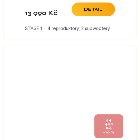
DETAIL
13 990 Kč
STAGE 1 = 4 reproduktory, 2 subwoofery
44
490
Kč
–10 %