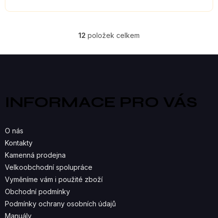
12
položek celkem
O
V
Z
á
L
p
a
Á
INFORMACE PRO VÁS
t
D
í
A
O nás
C
Kontakty
Kamenná prodejna
Í
Velkoobchodní spolupráce
P
Vyměníme vám i použité zboží
R
Obchodní podmínky
Podmínky ochrany osobních údajů
V
Manuály