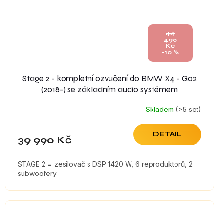
44
490
Kč
–10 %
Stage 2 - kompletní ozvučení do BMW X4 - G02
(2018-) se základním audio systémem
Skladem
(>5 set)
DETAIL
39 990 Kč
STAGE 2 = zesilovač s DSP 1420 W, 6 reproduktorů, 2
subwoofery