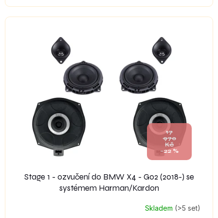
17
970
Kč
–22 %
Stage 1 - ozvučení do BMW X4 - G02 (2018-) se
systémem Harman/Kardon
Skladem
(>5 set)