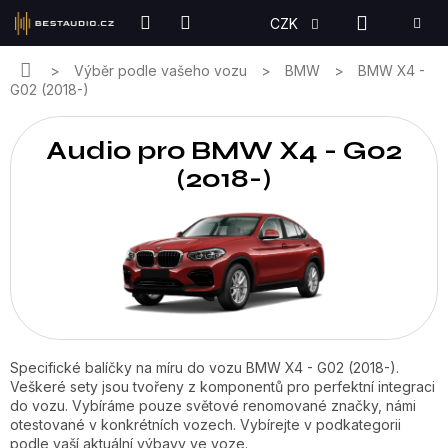
Přejít
NÁKUPN
CZK
na
KOŠÍK
obsah
Domů
Výběr podle vašeho vozu
BMW
BMW X4 -
G02 (2018-)
Audio pro BMW X4 - G02
(2018-)
Specifické balíčky na míru do vozu BMW X4 - G02 (2018-).
Veškeré sety jsou tvořeny z komponentů pro perfektní integraci
do vozu. Vybíráme pouze světové renomované značky, námi
otestované v konkrétních vozech. Vybírejte v podkategorii
podle vaší aktuální výbavy ve voze.