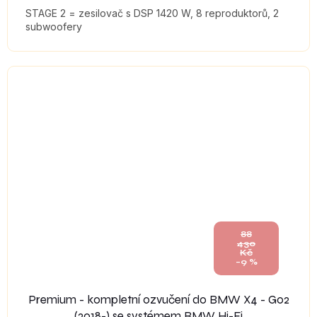
STAGE 2 = zesilovač s DSP 1420 W, 8 reproduktorů, 2
subwoofery
88
430
Kč
–9 %
Premium - kompletní ozvučení do BMW X4 - G02
(2018-) se systémem BMW Hi-Fi