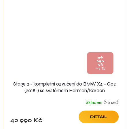
46
650
Kč
–7 %
Stage 2 - kompletní ozvučení do BMW X4 - G02
(2018-) se systémem Harman/Kardon
Skladem
(>5 set)
DETAIL
42 990 Kč