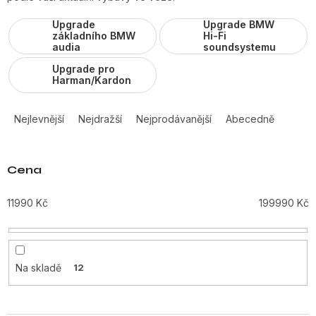
Upgrade
Upgrade BMW
základního BMW
Hi-Fi
audia
soundsystemu
Upgrade pro
Harman/Kardon
Ř
a
Nejlevnější
Nejdražší
Nejprodávanější
Abecedně
z
e
n
Cena
í
p
11990
Kč
199990
Kč
r
o
d
u
Na skladě
12
k
t
ů