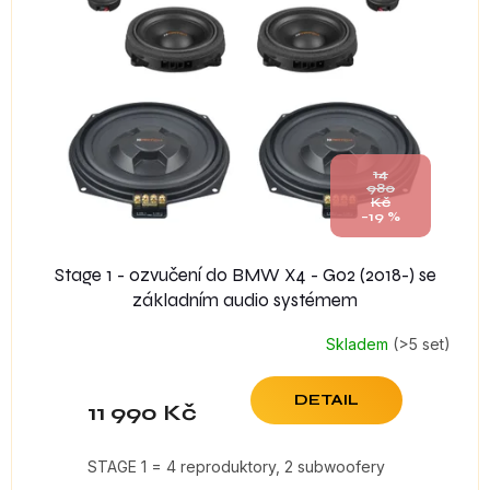
14
980
Kč
–19 %
Stage 1 - ozvučení do BMW X4 - G02 (2018-) se
základním audio systémem
Skladem
(>5 set)
DETAIL
11 990 Kč
STAGE 1 = 4 reproduktory, 2 subwoofery