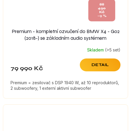
88
430
Kč
–9 %
Premium - kompletní ozvučení do BMW X4 - G02
(2018-) se základním audio systémem
Skladem
(>5 set)
DETAIL
79 990 Kč
Premium = zesilovač s DSP 1940 W, až 10 reproduktorů,
2 subwoofery, 1 externí aktivní subwoofer