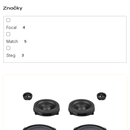
Značky
Focal
4
Match
5
Steg
3
V
ý
p
i
s
p
r
o
d