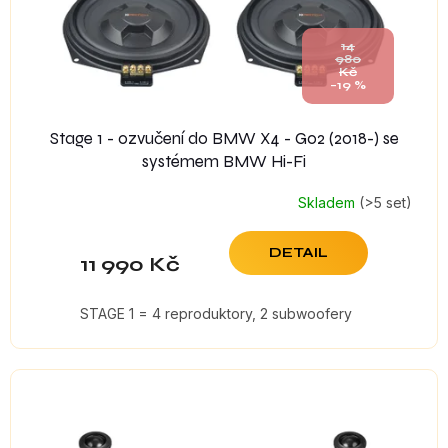
u
k
14
t
980
Kč
ů
–19 %
Stage 1 - ozvučení do BMW X4 - G02 (2018-) se
systémem BMW Hi-Fi
Skladem
(>5 set)
DETAIL
11 990 Kč
STAGE 1 = 4 reproduktory, 2 subwoofery