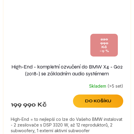
220
990
Kč
–9 %
High-End - kompletní ozvučení do BMW X4 - G02
(2018-) se základním audio systémem
Skladem
(>5 set)
DO KOŠÍKU
199 990 Kč
High-End = to nejlepší co lze do Vašeho BMW instalovat
- 2 zesilovače s DSP 3320 W, až 12 reproduktorů, 2
subwoofery, 1 externí aktivní subwoofer