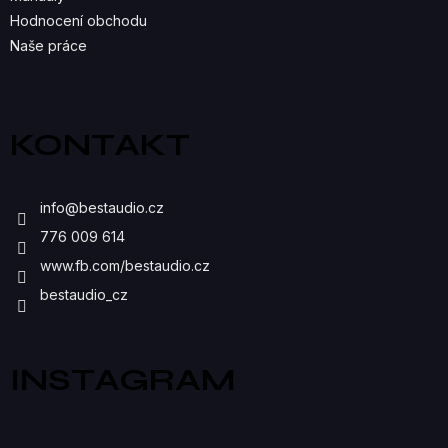
K
Hodnocení obchodu
Naše práce
Y
V
Ý
KONTAKT
P
I
info
@
bestaudio.cz
S
776 009 614
U
www.fb.com/bestaudio.cz
bestaudio_cz
INSTAGRAM