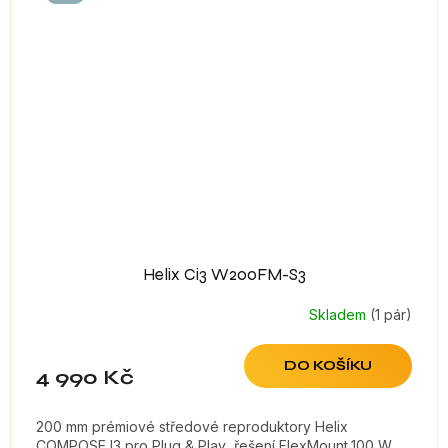
Helix Ci3 W200FM-S3
Skladem
(1 pár)
DO KOŠÍKU
4 990 Kč
200 mm prémiové středové reproduktory Helix
COMPOSE I3 pro Plug & Play řešení FlexMount,100 W