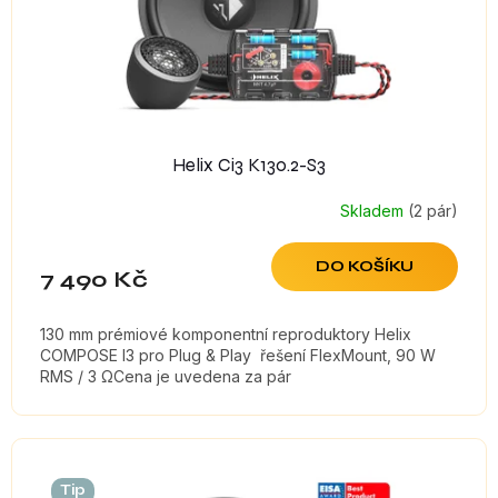
Helix Ci3 K130.2-S3
Skladem
(2 pár)
DO KOŠÍKU
7 490 Kč
130 mm prémiové komponentní reproduktory Helix
COMPOSE I3 pro Plug & Play řešení FlexMount, 90 W
RMS / 3 ΩCena je uvedena za pár
Tip