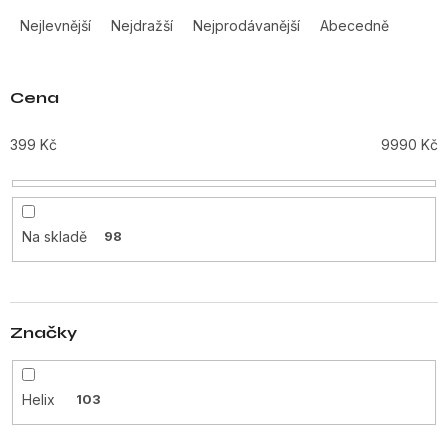
Ř
a
Nejlevnější
Nejdražší
Nejprodávanější
Abecedně
z
e
n
Cena
í
p
399
Kč
9990
Kč
r
o
d
u
Na skladě
98
k
t
ů
Značky
Helix
103