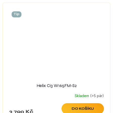
Tip
Helix Ci3 W165FM-S2
Skladem
(>5 pár)
DO KOŠÍKU
3 790 Kč