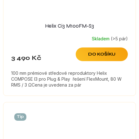
Helix Ci3 M100FM-S3
Skladem
(>5 pár)
DO KOŠÍKU
3 490 Kč
100 mm prémiové středové reproduktory Helix
COMPOSE I3 pro Plug & Play řešení FlexMount, 80 W
RMS / 3 ΩCena je uvedena za pár
Tip