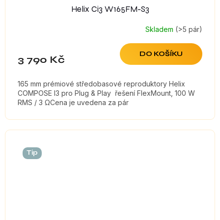
Helix Ci3 W165FM-S3
Skladem
(>5 pár)
DO KOŠÍKU
3 790 Kč
165 mm prémiové středobasové reproduktory Helix
COMPOSE I3 pro Plug & Play řešení FlexMount, 100 W
RMS / 3 ΩCena je uvedena za pár
Tip