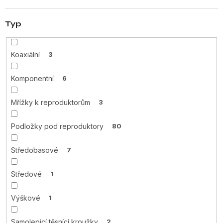
Typ
Koaxiální
3
Komponentní
6
Mřížky k reproduktorům
3
Podložky pod reproduktory
80
Středobasové
7
Středové
1
Výškové
1
Samolepicí těsnící kroužky
2