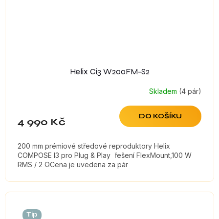
Helix Ci3 W200FM-S2
Skladem
(4 pár)
DO KOŠÍKU
4 990 Kč
200 mm prémiové středové reproduktory Helix
COMPOSE I3 pro Plug & Play řešení FlexMount,100 W
RMS / 2 ΩCena je uvedena za pár
Tip