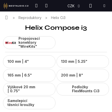
Přejít
NÁKUPN
CZK
na
KOŠÍK
obsah
Domů
Reproduktory
Helix Ci3
Helix Compose i3
Propojovací
konektory
"WireKits"
100 mm | 4"
130 mm | 5.25"
165 mm | 6.5"
200 mm | 8"
Výškové 20 mm
Podložky
| 0.75"
FlexMounts Ci3
Samolepicí
těsnící kroužky