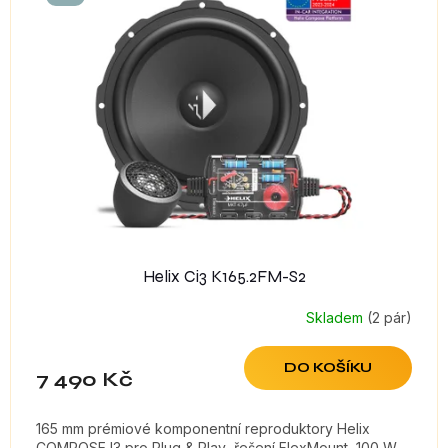
Helix Ci3 K165.2FM-S2
Skladem
(2 pár)
DO KOŠÍKU
7 490 Kč
165 mm prémiové komponentní reproduktory Helix
COMPOSE I3 pro Plug & Play řešení FlexMount, 100 W