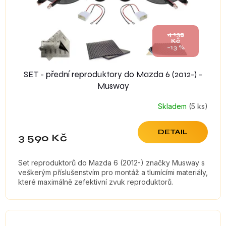
4 135
Kč
–13 %
SET - přední reproduktory do Mazda 6 (2012-) -
Musway
Skladem
(5 ks)
Průměrné
hodnocení
produktu
DETAIL
3 590 Kč
je
5,0
z
Set reproduktorů do Mazda 6 (2012-) značky Musway s
5
veškerým příslušenstvím pro montáž a tlumícími materiály,
hvězdiček.
které maximálně zefektivní zvuk reproduktorů.