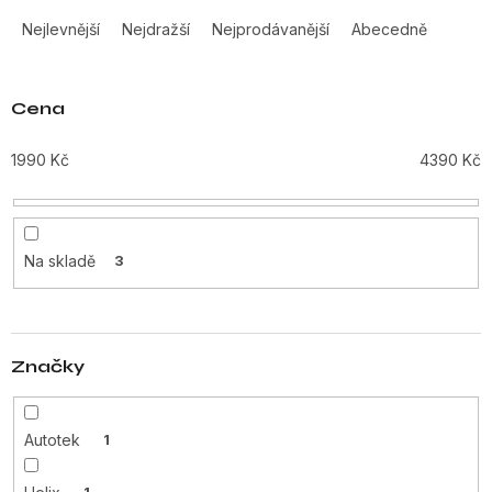
Ř
a
Nejlevnější
Nejdražší
Nejprodávanější
Abecedně
z
e
n
Cena
í
p
1990
Kč
4390
Kč
r
o
d
u
Na skladě
3
k
t
ů
Značky
Autotek
1
1