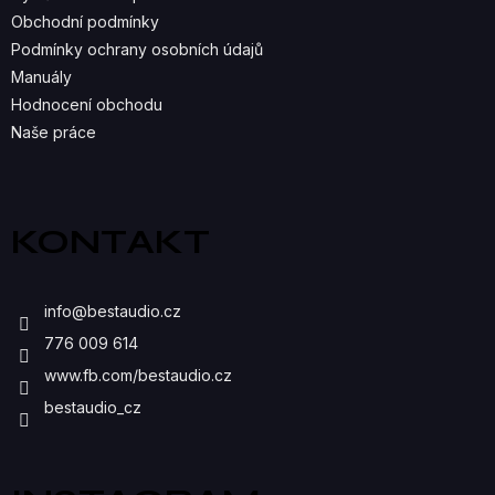
R
Obchodní podmínky
Podmínky ochrany osobních údajů
V
Manuály
K
Hodnocení obchodu
Naše práce
Y
V
Ý
KONTAKT
P
I
info
@
bestaudio.cz
S
776 009 614
U
www.fb.com/bestaudio.cz
bestaudio_cz