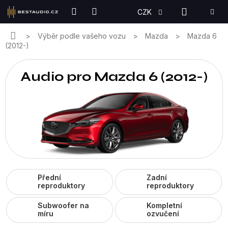
Přejít
NÁKUPN
CZK
na
KOŠÍK
obsah
Domů
Výběr podle vašeho vozu
Mazda
Mazda 6
(2012-)
Audio pro Mazda 6 (2012-)
Přední
Zadní
reproduktory
reproduktory
Subwoofer na
Kompletní
míru
ozvučení