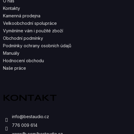
O nás
C
Kontakty
Kamenná prodejna
Í
Velkoobchodní spolupráce
P
Vyměníme vám i použité zboží
R
Obchodní podmínky
Podmínky ochrany osobních údajů
V
Manuály
K
Hodnocení obchodu
Naše práce
Y
V
Ý
KONTAKT
P
I
info
@
bestaudio.cz
S
776 009 614
www.fb.com/bestaudio.cz