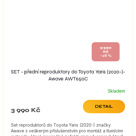
5 590
Kč
–28 %
SET - přední reproduktory do Toyota Yaris (2020-)-
Awave AWT650C
Skladem
DETAIL
3 990 Kč
Set reproduktorů do Toyota Yaris (2020-) značky
Awave s veškerým příslušenstvím pro montáž a tlumícími