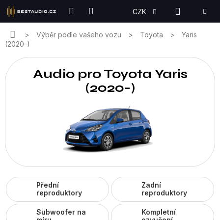
Přejít
NÁKUPN
CZK
na
KOŠÍK
obsah
Domů
Výběr podle vašeho vozu
Toyota
Yaris
(2020-)
Audio pro Toyota Yaris
(2020-)
Přední
Zadní
reproduktory
reproduktory
Subwoofer na
Kompletní
míru
ozvučení