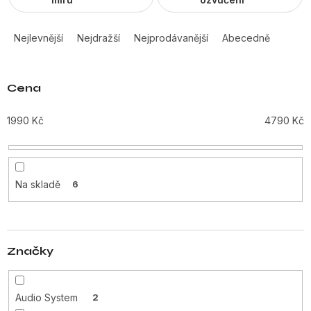
Ř
a
Nejlevnější
Nejdražší
Nejprodávanější
Abecedně
z
e
n
Cena
í
p
1990
Kč
4790
Kč
r
o
d
u
Na skladě
6
k
t
ů
Značky
Audio System
2