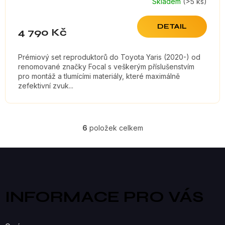
Skladem
(>5 ks)
DETAIL
4 790 Kč
Prémiový set reproduktorů do Toyota Yaris (2020-) od
renomované značky Focal s veškerým příslušenstvím
pro montáž a tlumícími materiály, které maximálně
zefektivní zvuk...
6
položek celkem
O
V
Z
á
L
p
a
Á
INFORMACE PRO VÁS
t
D
í
A