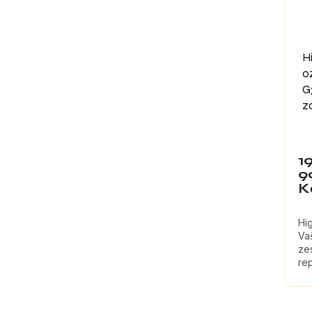
H
o
G
z
1
9
K
Hi
Va
ze
re
ex