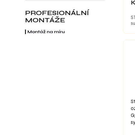
PROFESIONÁLNÍ
ST
MONTÁŽE
s
Montáž na míru
S
o
G
s