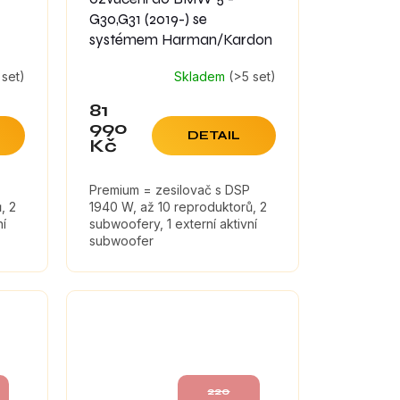
G30,G31 (2019-) se
systémem Harman/Kardon
 set)
Skladem
(>5 set)
81
990
DETAIL
Kč
Premium = zesilovač s DSP
, 2
1940 W, až 10 reproduktorů, 2
ní
subwoofery, 1 externí aktivní
subwoofer
220