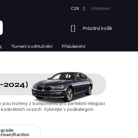
CZK
Přihlášení
NÁKUPNÍ
Prázdný košík
KOŠÍK
y
Tlumení a odhlučnění
Příslušenství
6-2024)
 jsou tvořeny z komponentů pro perfektní integraci
onkrétních vozech. Vybírejte v podkategorii
pgrade
arman/Kardon