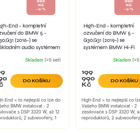
990
990
Kč
Kč
–9 %
–9 %
igh-End - kompletní
High-End - kompletní
zvučení do BMW 5 -
ozvučení do BMW 5 -
30,G31 (2016-) se
G30,G31 (2019-) se
ákladním audio systémem
systémem BMW Hi-Fi
Skladem
(>5 set)
Skladem
(>5
99
199
90
990
DO KOŠÍKU
DO KOŠÍKU
č
Kč
gh-End = to nejlepší co lze do
High-End = to nejlepší co l
šeho BMW instalovat - 2
Vašeho BMW instalovat - 2
silovače s DSP 3320 W, až 12
zesilovače s DSP 3320 W, a
produktorů, 2 subwoofery, 1
reproduktorů, 2 subwoofery,
terní aktivní subwoofer
externí aktivní subwoofer