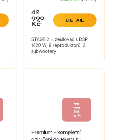
42
990
DETAIL
Kč
STAGE 2 = zesilovač s DSP
1420 W, 8 reproduktorů, 2
subwoofery
90
130
Kč
–9 %
Premium - kompletní
ozvučení do BMW 5 -