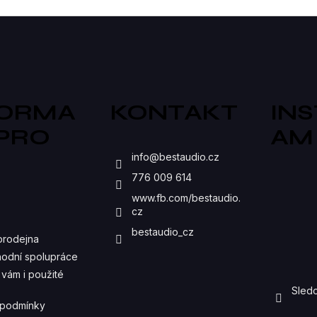
O
V
L
Á
D
FORMA
KONTAKT
IN
A
 PRO
AM
C
S
info
@
bestaudio.cz
Í
776 009 614
P
www.fb.com/bestaudio.
cz
R
bestaudio_cz
prodejna
V
odní spolupráce
K
vám i použité
Sledo
Y
 podmínky