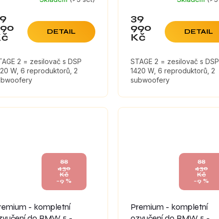
9
39
990
990
DETAIL
DETAIL
Kč
Kč
TAGE 2 = zesilovač s DSP
STAGE 2 = zesilovač s DSP
20 W, 6 reproduktorů, 2
1420 W, 6 reproduktorů, 2
ubwoofery
subwoofery
88
88
430
430
Kč
Kč
–9 %
–9 %
remium - kompletní
Premium - kompletní
zvučení do BMW 5 -
ozvučení do BMW 5 -