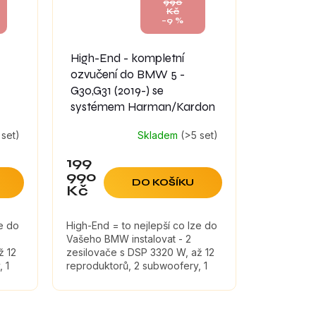
990
Kč
–9 %
High-End - kompletní
ozvučení do BMW 5 -
G30,G31 (2019-) se
systémem Harman/Kardon
 set)
Skladem
(>5 set)
199
990
DO KOŠÍKU
Kč
ze do
High-End = to nejlepší co lze do
Vašeho BMW instalovat - 2
ž 12
zesilovače s DSP 3320 W, až 12
 1
reproduktorů, 2 subwoofery, 1
externí aktivní subwoofer