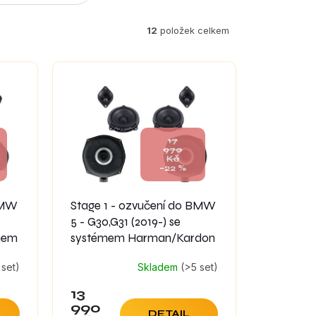
12
položek celkem
17
970
Kč
–22 %
 BMW
Stage 1 - ozvučení do BMW
5 - G30,G31 (2019-) se
mem
systémem Harman/Kardon
 set)
Skladem
(>5 set)
13
990
DETAIL