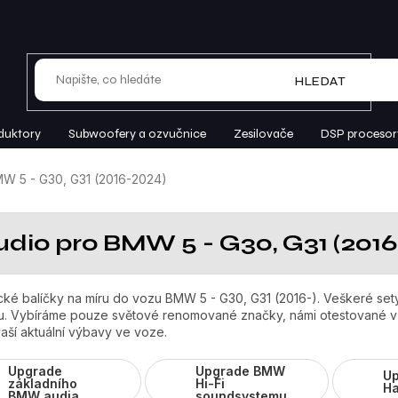
HLEDAT
duktory
Subwoofery a ozvučnice
Zesilovače
DSP procesor
W 5 - G30, G31 (2016-2024)
udio pro BMW 5 - G30, G31 (201
cké balíčky na míru do vozu BMW 5 - G30, G31 (2016-). Veškeré sety
. Vybíráme pouze světové renomované značky, námi otestované v k
aší aktuální výbavy ve voze.
Upgrade
Upgrade BMW
U
základního
Hi-Fi
H
BMW audia
soundsystemu