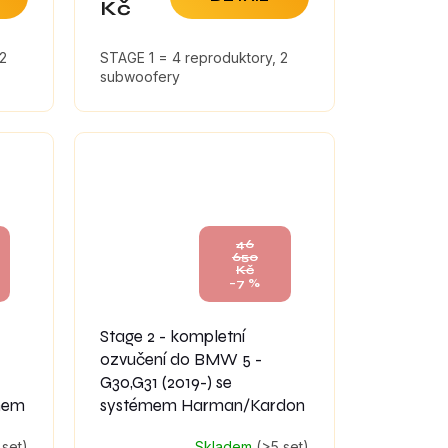
Kč
 2
STAGE 1 = 4 reproduktory, 2
subwoofery
46
650
Kč
–7 %
Stage 2 - kompletní
ozvučení do BMW 5 -
G30,G31 (2019-) se
mem
systémem Harman/Kardon
 set)
Skladem
(>5 set)