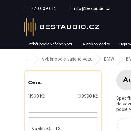
Přejít
na
776 009 614
info@bestaudio.cz
obsah
Výběr podle vašeho vozu
Autokosmetika
Repro
Domů
Výběr podle vašeho vozu
BMW
BM
P
o
A
s
Cena
t
r
11990
Kč
199990
Kč
Specifi
a
do vozu
n
podle v
n
í
p
Na skladě
12