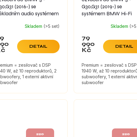
30,G31 (2016-) se
G30,G31 (2019-) se
ákladním audio systémem
systémem BMW Hi-Fi
Skladem
(>5 set)
Skladem
(>5
9
79
990
990
DETAIL
DETAIL
Kč
Kč
remium = zesilovač s DSP
Premium = zesilovač s DSP
40 W, až 10 reproduktorů, 2
1940 W, až 10 reproduktorů
bwoofery, 1 externí aktivní
subwoofery, 1 externí aktiv
ubwoofer
subwoofer
220
220