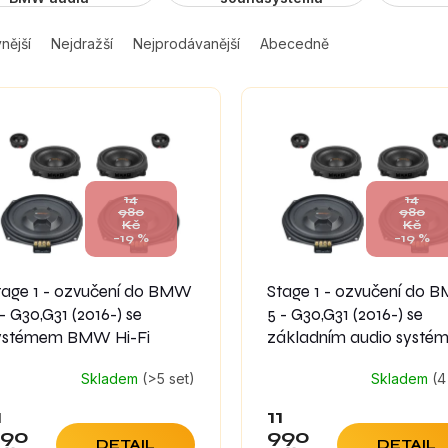
nější
Nejdražší
Nejprodávanější
Abecedně
14
14
980
980
Kč
Kč
–19 %
–19 %
tage 1 - ozvučení do BMW
Stage 1 - ozvučení do
 - G30,G31 (2016-) se
5 - G30,G31 (2016-) se
ystémem BMW Hi-Fi
základním audio systé
Skladem
(>5 set)
Skladem
(4
1
11
990
990
DETAIL
DETAIL