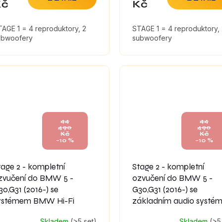
Kč
Kč
AGE 1 = 4 reproduktory, 2
STAGE 1 = 4 reproduktory,
ubwoofery
subwoofery
44
44
490
490
Kč
Kč
–10 %
–10 %
tage 2 - kompletní
Stage 2 - kompletní
zvučení do BMW 5 -
ozvučení do BMW 5 -
30,G31 (2016-) se
G30,G31 (2016-) se
ystémem BMW Hi-Fi
základním audio systé
Skladem
(>5 set)
Skladem
(>5