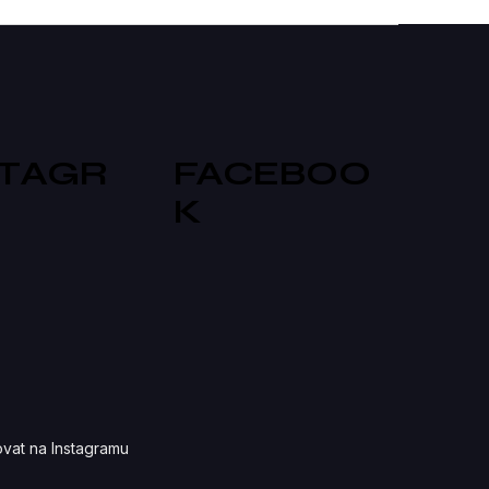
STAGR
FACEBOO
K
vat na Instagramu