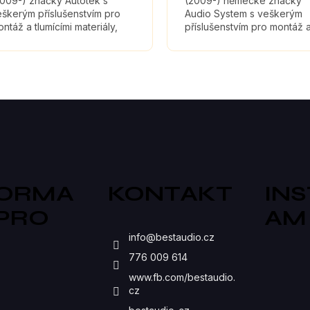
2009-) značky Autotek s
(2009-) německé značky
škerým příslušenstvím pro
Audio System s veškerým
ntáž a tlumícími materiály,
příslušenstvím pro montáž 
eré maximálně zefektivní
tlumícími materiály, které
vuk reproduktorů.
maximálně zefektivní zvuk
reproduktorů.
O
V
L
Á
D
FORMA
KONTAKT
IN
A
 PRO
AM
C
S
info
@
bestaudio.cz
Í
776 009 614
P
www.fb.com/bestaudio.
cz
R