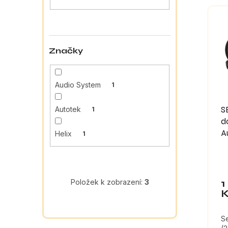
a
e
V
n
n
ý
e
í
p
l
p
i
r
s
Značky
o
p
d
r
u
o
Audio System
1
k
d
t
u
S
Autotek
1
ů
k
d
t
A
Helix
1
ů
1
Položek k zobrazení:
3
S