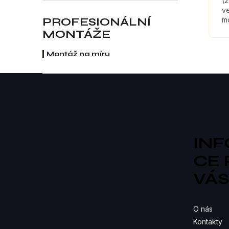
(
ve
PROFESIONÁLNÍ
mo
kt
MONTÁŽE
z
Montáž na míru
Z
á
p
a
t
í
IN
CE
VÁ
O nás
Kontakty