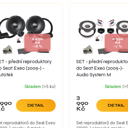
2 436
4 330
Kč
Kč
–18 %
–7 %
ET - přední reproduktory
SET - přední reprodukto
o Seat Exeo (2009-) -
do Seat Exeo (2009-)-
utotek
Audio System M
Skladem
(>5 ks)
Skladem
(>
3
 990
990
DETAIL
DETAIL
Kč
Kč
et reproduktorů do Seat Exeo
Set reproduktorů do Seat 