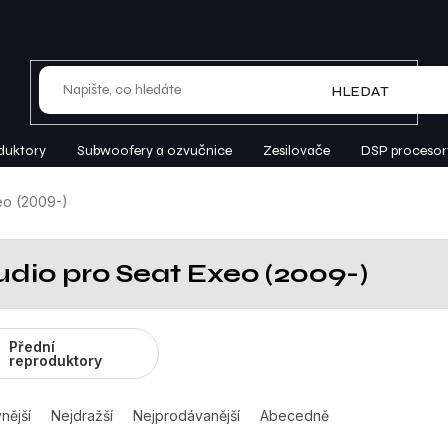
HLEDAT
duktory
Subwoofery a ozvučnice
Zesilovače
DSP procesor
eo (2009-)
udio pro Seat Exeo (2009-)
Přední
reproduktory
nější
Nejdražší
Nejprodávanější
Abecedně