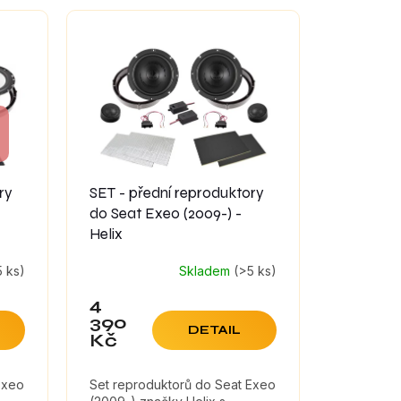
ry
SET - přední reproduktory
do Seat Exeo (2009-) -
Helix
5 ks)
Skladem
(>5 ks)
4
390
DETAIL
Kč
Exeo
Set reproduktorů do Seat Exeo