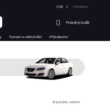
CZK
Přihlášení
NÁKUPNÍ
Prázdný košík
KOŠÍK
y
Tlumení a odhlučnění
Příslušenství
3
položek celkem