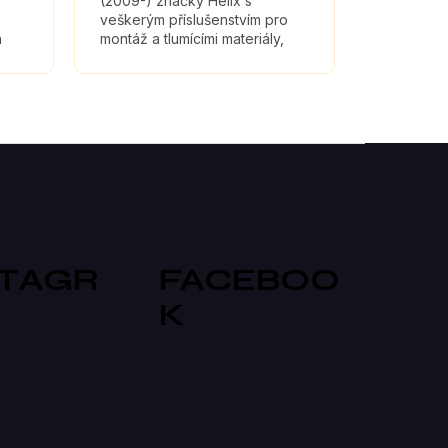
(2009-) značky Helix s
veškerým příslušenstvím pro
a
montáž a tlumícími materiály,
které maximálně zefektivní
zvuk reproduktorů.
STAGR
FACEBOO
K