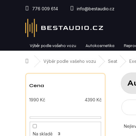
Přejít
na
776 009 614
info@bestaudio.cz
obsah
Výběr podle vašeho vozu
Autokosmetika
Repro
Domů
Výběr podle vašeho vozu
Seat
Ex
P
o
A
s
Cena
t
r
1990
Kč
4390
Kč
a
n
n
Ř
í
a
Nejlev
p
z
Na skladě
3