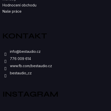
K
Hodnocení obchodu
Naše práce
Y
V
Ý
KONTAKT
P
I
info
@
bestaudio.cz
S
776 009 614
U
www.fb.com/bestaudio.cz
bestaudio_cz
INSTAGRAM