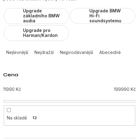
Upgrade
Upgrade BMW
základního BMW
Hi-Fi
audia
soundsystemu
Upgrade pro
Harman/Kardon
Ř
a
Nejlevnější
Nejdražší
Nejprodávanější
Abecedně
z
e
n
Cena
í
p
11990
Kč
199990
Kč
r
o
d
u
Na skladě
12
k
t
ů