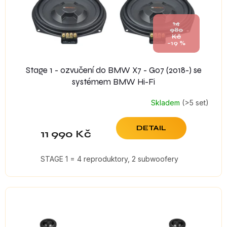
u
k
14
t
980
Kč
ů
–19 %
Stage 1 - ozvučení do BMW X7 - G07 (2018-) se
systémem BMW Hi-Fi
Skladem
(>5 set)
DETAIL
11 990 Kč
STAGE 1 = 4 reproduktory, 2 subwoofery