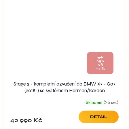
46
650
Kč
–7 %
Stage 2 - kompletní ozvučení do BMW X7 - G07
(2018-) se systémem Harman/Kardon
Skladem
(>5 set)
DETAIL
42 990 Kč