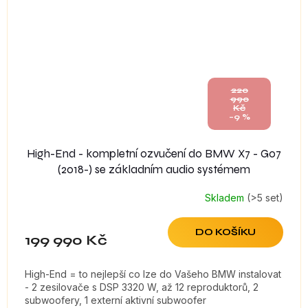
220
990
Kč
–9 %
High-End - kompletní ozvučení do BMW X7 - G07
(2018-) se základním audio systémem
Skladem
(>5 set)
DO KOŠÍKU
199 990 Kč
High-End = to nejlepší co lze do Vašeho BMW instalovat
- 2 zesilovače s DSP 3320 W, až 12 reproduktorů, 2
subwoofery, 1 externí aktivní subwoofer