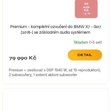
88
430
Kč
–9 %
Premium - kompletní ozvučení do BMW X7 - G07
(2018-) se základním audio systémem
Skladem
(>5 set)
DETAIL
79 990 Kč
Premium = zesilovač s DSP 1940 W, až 10 reproduktorů,
2 subwoofery, 1 externí aktivní subwoofer