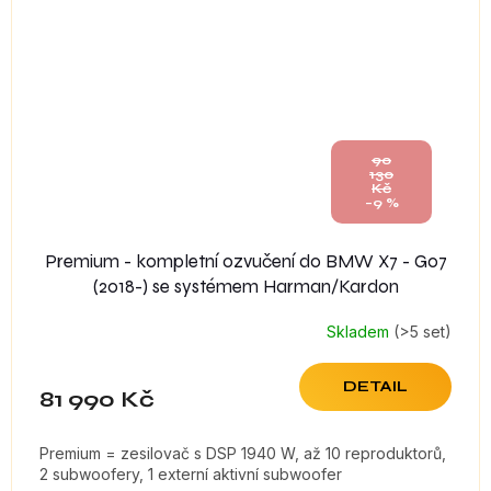
90
130
Kč
–9 %
Premium - kompletní ozvučení do BMW X7 - G07
(2018-) se systémem Harman/Kardon
Skladem
(>5 set)
DETAIL
81 990 Kč
Premium = zesilovač s DSP 1940 W, až 10 reproduktorů,
2 subwoofery, 1 externí aktivní subwoofer