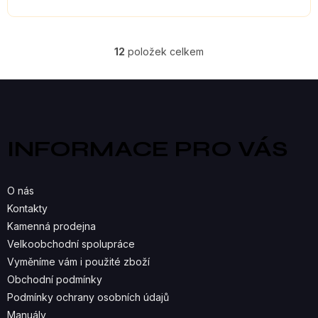
12
položek celkem
O
V
Z
á
L
p
a
Á
INFORMACE PRO VÁS
t
D
í
A
O nás
C
Kontakty
Kamenná prodejna
Í
Velkoobchodní spolupráce
P
Vyměníme vám i použité zboží
R
Obchodní podmínky
Podmínky ochrany osobních údajů
V
Manuály