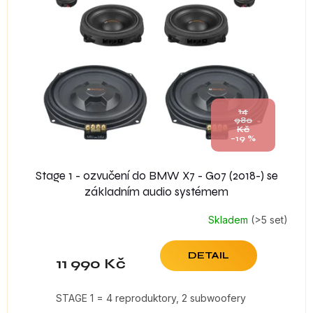
14
980
Kč
–19 %
Stage 1 - ozvučení do BMW X7 - G07 (2018-) se
základním audio systémem
Skladem
(>5 set)
DETAIL
11 990 Kč
STAGE 1 = 4 reproduktory, 2 subwoofery