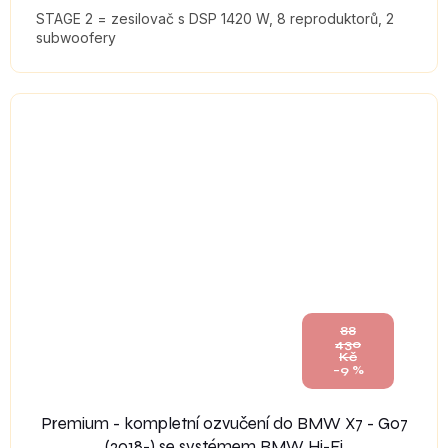
STAGE 2 = zesilovač s DSP 1420 W, 8 reproduktorů, 2
subwoofery
88
430
Kč
–9 %
Premium - kompletní ozvučení do BMW X7 - G07
(2018-) se systémem BMW Hi-Fi