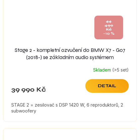
44
490
Kč
–10 %
Stage 2 - kompletní ozvučení do BMW X7 - G07
(2018-) se základním audio systémem
Skladem
(>5 set)
DETAIL
39 990 Kč
STAGE 2 = zesilovač s DSP 1420 W, 6 reproduktorů, 2
subwoofery