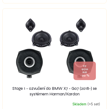
17
970
Kč
–22 %
Stage 1 - ozvučení do BMW X7 - G07 (2018-) se
systémem Harman/Kardon
Skladem
(>5 set)