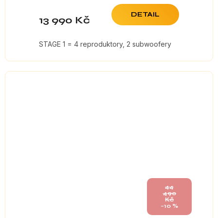
DETAIL
13 990 Kč
STAGE 1 = 4 reproduktory, 2 subwoofery
44
490
Kč
–10 %