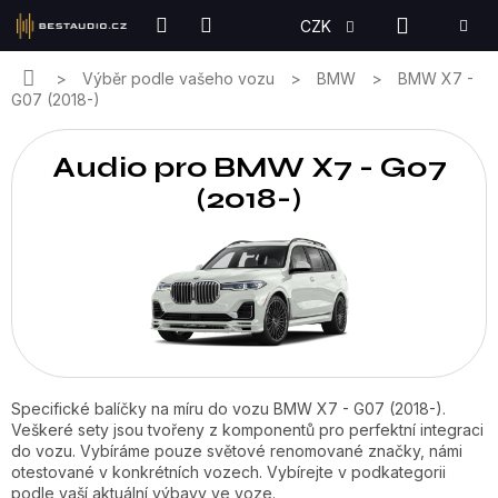
Přejít
NÁKUPN
CZK
na
KOŠÍK
obsah
Domů
Výběr podle vašeho vozu
BMW
BMW X7 -
G07 (2018-)
Audio pro BMW X7 - G07
(2018-)
Specifické balíčky na míru do vozu BMW X7 - G07 (2018-).
Veškeré sety jsou tvořeny z komponentů pro perfektní integraci
do vozu. Vybíráme pouze světové renomované značky, námi
otestované v konkrétních vozech. Vybírejte v podkategorii
podle vaší aktuální výbavy ve voze.