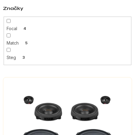
Značky
Focal
4
Match
5
Steg
3
V
ý
p
i
s
p
r
o
d