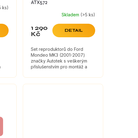
ATX572
5 ks)
Skladem
(>5 ks)
Průměrné
hodnocení
1 290
produktu
DETAIL
Kč
je
5,0
z
Set reproduktorů do Ford
5
Mondeo MK3 (2001-2007)
hvězdiček.
značky Autotek s veškerým
a
příslušenstvím pro montáž a
tlumícími materiály, které
maximálně zefektivní zvuk
reproduktorů....