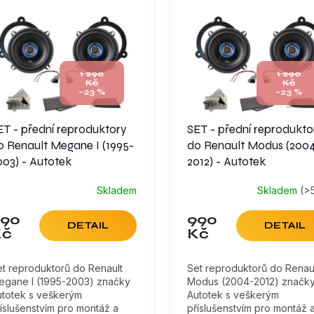
1 290
1 290
Kč
Kč
–23 %
–23 %
ET - přední reproduktory
SET - přední reprodukto
o Renault Megane I (1995-
do Renault Modus (200
003) - Autotek
2012) - Autotek
Skladem
Skladem
(>
růměrné
odnocení
990
990
oduktu
DETAIL
DETAIL
Kč
Kč
0
t reproduktorů do Renault
Set reproduktorů do Renau
egane I (1995-2003) značky
Modus (2004-2012) značk
ězdiček.
utotek s veškerým
Autotek s veškerým
íslušenstvím pro montáž a
příslušenstvím pro montáž 