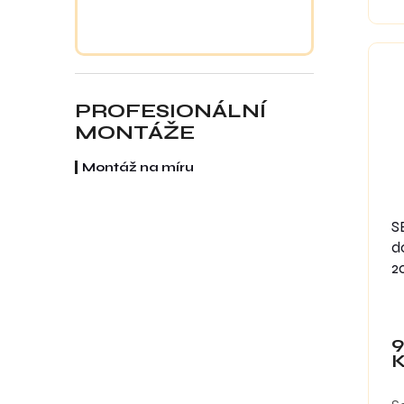
tl
ma
re
PROFESIONÁLNÍ
MONTÁŽE
Montáž na míru
S
d
2