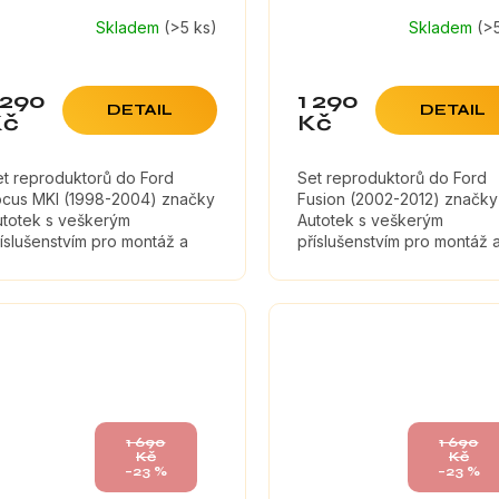
Skladem
(>5 ks)
Skladem
(>
 290
1 290
DETAIL
DETAIL
Kč
Kč
et reproduktorů do Ford
Set reproduktorů do Ford
ocus MKI (1998-2004) značky
Fusion (2002-2012) značky
utotek s veškerým
Autotek s veškerým
íslušenstvím pro montáž a
příslušenstvím pro montáž 
umícími materiály, které
tlumícími materiály, které
ximálně zefektivní zvuk
maximálně zefektivní zvuk
produktorů. Koaxiální...
reproduktorů. Koaxiální...
1 690
1 690
Kč
Kč
–23 %
–23 %