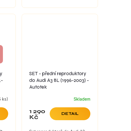
které maximálně zefektivní
zvuk reproduktorů.
ry
SET - přední reproduktory
4-
do Audi A3 8L (1996-2003) -
Autotek
5 ks)
Skladem
1 290
DETAIL
Kč