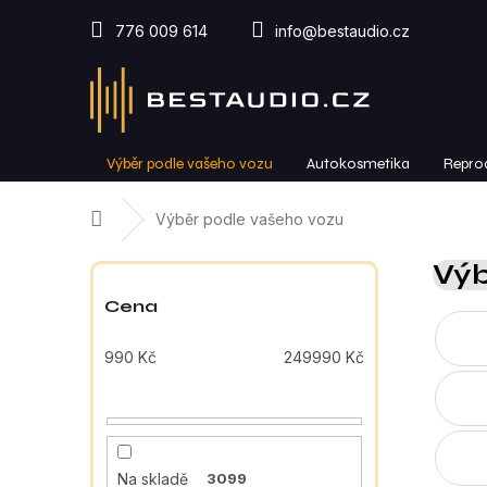
Přejít
na
776 009 614
info@bestaudio.cz
obsah
Výběr podle vašeho vozu
Autokosmetika
Repro
Domů
Výběr podle vašeho vozu
P
Výb
o
s
Cena
t
r
990
Kč
249990
Kč
a
n
n
í
p
Na skladě
3099