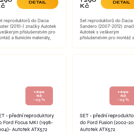
DETAIL
DETAIL
Kč
Kč
et reproduktorů do Dacia
Set reproduktorů do Dacia
ster (2010-) značky Autotek
Sandero (2007-2012) znač
veškerým příslušenstvím pro
Autotek s veškerým
ntáž a tlumícími materiály,
příslušenstvím pro montáž 
eré maximálně zefektivní
tlumícími materiály, které
vuk reproduktorů.
maximálně zefektivní zvuk
reproduktorů.
1 690
1 690
Kč
Kč
–23 %
–23 %
ET - přední reproduktory
SET - přední reprodukto
o Ford Focus MKI (1998-
do Ford Fusion (2002-20
004)- Autotek ATX572
Autotek ATX572