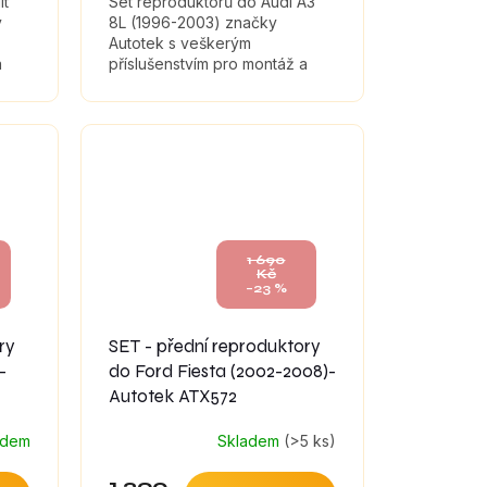
lt
Set reproduktorů do Audi A3
y
8L (1996-2003) značky
Autotek s veškerým
a
příslušenstvím pro montáž a
tlumícími materiály, které
maximálně zefektivní zvuk
reproduktorů.
1 690
Kč
–23 %
ry
SET - přední reproduktory
-
do Ford Fiesta (2002-2008)-
Autotek ATX572
adem
Skladem
(>5 ks)
Průměrné
hodnocení
1 290
produktu