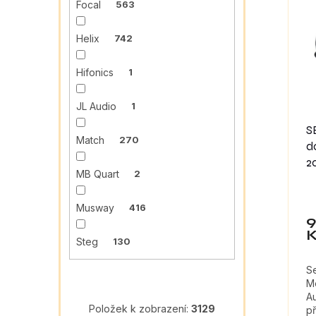
ý
í
Focal
563
p
p
i
r
Helix
742
s
o
p
d
Hifonics
1
r
u
o
k
JL Audio
1
d
t
u
ů
S
k
Match
270
d
t
2
ů
MB Quart
2
P
h
Musway
416
pr
je
Steg
130
5,
z
Se
5
M
hv
A
Položek k zobrazení:
3129
př