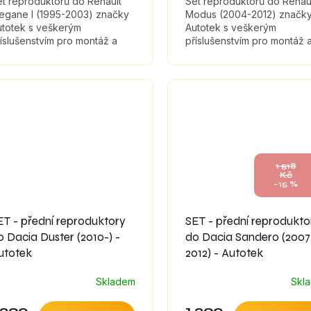
t reproduktorů do Renault
Set reproduktorů do Renau
egane I (1995-2003) značky
Modus (2004-2012) značk
utotek s veškerým
Autotek s veškerým
íslušenstvím pro montáž a
příslušenstvím pro montáž 
umícími materiály, které
tlumícími materiály, které
ximálně zefektivní zvuk
maximálně zefektivní zvuk
produktorů.
reproduktorů.
1 518
Kč
–15 %
ET - přední reproduktory
SET - přední reprodukto
o Dacia Duster (2010-) -
do Dacia Sandero (2007
utotek
2012) - Autotek
Skladem
Skl
 290
1 290