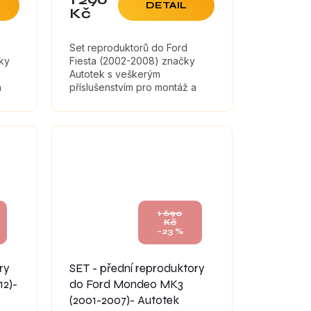
DETAIL
Kč
je
5,0
z
Set reproduktorů do Ford
5
ky
Fiesta (2002-2008) značky
hvězdiček.
Autotek s veškerým
a
příslušenstvím pro montáž a
tlumícími materiály, které
maximálně zefektivní zvuk
reproduktorů. Koaxiální...
1 690
Kč
–23 %
ry
SET - přední reproduktory
12)-
do Ford Mondeo MK3
(2001-2007)- Autotek