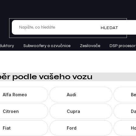
HLEDAT
duktory
Subwoofery a ozvučnice
Zesilovače
DSP procesor
ěr podle vašeho vozu
Alfa Romeo
Audi
Be
Citroen
Cupra
Da
Fiat
Ford
H