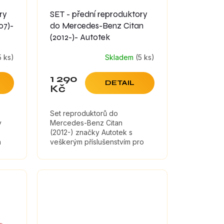
ry
SET - přední reproduktory
07)-
do Mercedes-Benz Citan
(2012-)- Autotek
5 ks)
Skladem
(5 ks)
1 290
DETAIL
Kč
Set reproduktorů do
y
Mercedes-Benz Citan
(2012-) značky Autotek s
a
veškerým příslušenstvím pro
montáž a tlumícími materiály,
které maximálně zefektivní
zvuk reproduktorů.