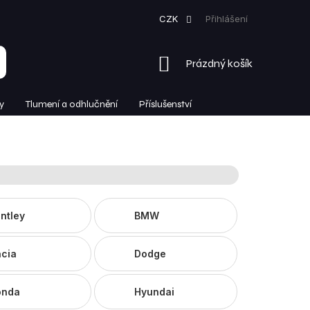
CZK
Přihlášení
NÁKUPNÍ
Prázdný košík
KOŠÍK
y
Tlumení a odhlučnění
Příslušenství
ntley
BMW
cia
Dodge
onda
Hyundai