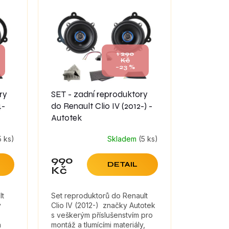
1 290
Kč
–23 %
ry
SET - zadní reproduktory
4-
do Renault Clio IV (2012-) -
Autotek
5 ks)
Skladem
(5 ks)
990
DETAIL
Kč
lt
Set reproduktorů do Renault
y
Clio IV (2012-) značky Autotek
s veškerým příslušenstvím pro
a
montáž a tlumícími materiály,