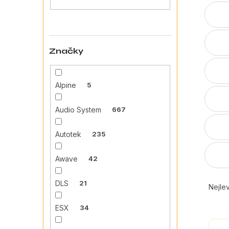
a
n
e
l
Značky
Alpine
5
Audio System
667
Autotek
235
Awave
42
Ř
DLS
21
a
Nejlev
z
e
ESX
34
V
n