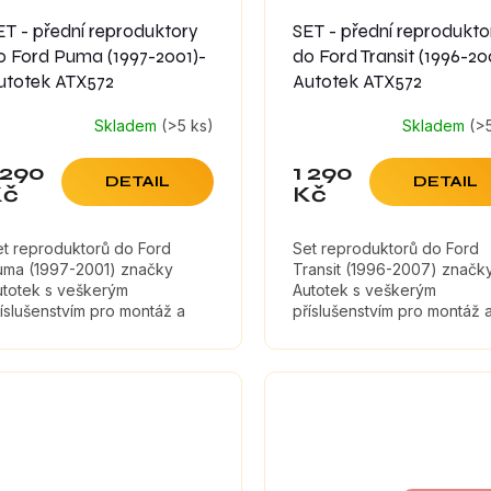
ET - přední reproduktory
SET - přední reprodukto
o Ford Puma (1997-2001)-
do Ford Transit (1996-20
utotek ATX572
Autotek ATX572
Skladem
(>5 ks)
Skladem
(>
 290
1 290
DETAIL
DETAIL
Kč
Kč
et reproduktorů do Ford
Set reproduktorů do Ford
uma (1997-2001) značky
Transit (1996-2007) značk
utotek s veškerým
Autotek s veškerým
íslušenstvím pro montáž a
příslušenstvím pro montáž 
umícími materiály, které
tlumícími materiály, které
ximálně zefektivní zvuk
maximálně zefektivní zvuk
produktorů. Koaxiální...
reproduktorů. Koaxiální...