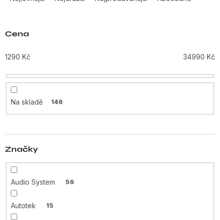
z
e
n
Cena
í
p
1290
Kč
34990
Kč
r
o
d
u
Na skladě
146
k
t
ů
Značky
Audio System
56
Autotek
15