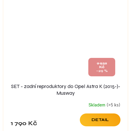
2 532
Kč
–29 %
SET - zadní reproduktory do Opel Astra K (2015-)-
Musway
Skladem
(>5 ks)
DETAIL
1 790 Kč