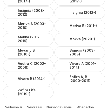
(2017-)
(2017-)
Insignia (2008-
Insignia (2012-)
2012)
Meriva A (2003-
Meriva B (2011-)
2010)
Mokka (2012-
Mokka (2020-)
2019)
Movano B
Signum (2003-
(2010-)
2008)
Vectra C (2002-
Vivaro A (2001-
2008)
2014)
Zafira A, B
Vivaro B (2014-)
(2000-2011)
Zafira Life
(2019-)
Ř
a
Nejlevnější
Nejdražší
Nejprodávanější
Abecedně