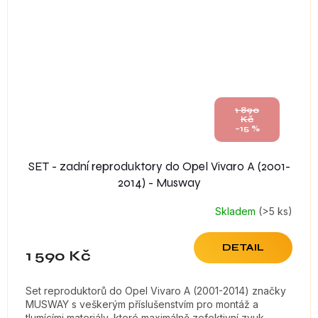
1 890
Kč
–15 %
SET - zadní reproduktory do Opel Vivaro A (2001-
2014) - Musway
Skladem
(>5 ks)
DETAIL
1 590 Kč
Set reproduktorů do Opel Vivaro A (2001-2014) značky
MUSWAY s veškerým příslušenstvím pro montáž a
tlumícími materiály, které maximálně zefektivní zvuk