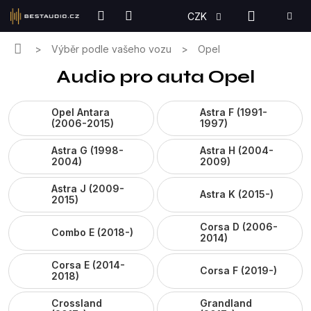
Přejít
NÁKUPN
CZK
na
KOŠÍK
obsah
Domů
Výběr podle vašeho vozu
Opel
Audio pro auta Opel
Opel Antara
Astra F (1991-
(2006-2015)
1997)
Astra G (1998-
Astra H (2004-
2004)
2009)
Astra J (2009-
Astra K (2015-)
2015)
Corsa D (2006-
Combo E (2018-)
2014)
Corsa E (2014-
Corsa F (2019-)
2018)
Crossland
Grandland