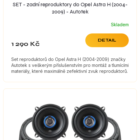
SET - zadní reproduktory do Opel Astra H (2004-
2009) - Autotek
Skladem
Průměrné
hodnocení
produktu
DETAIL
1 290 Kč
je
5,0
z
Set reproduktorů do Opel Astra H (2004-2009) značky
5
Autotek s veškerým příslušenstvím pro montáž a tlumícími
hvězdiček.
materiály, které maximálně zefektivní zvuk reproduktorů.