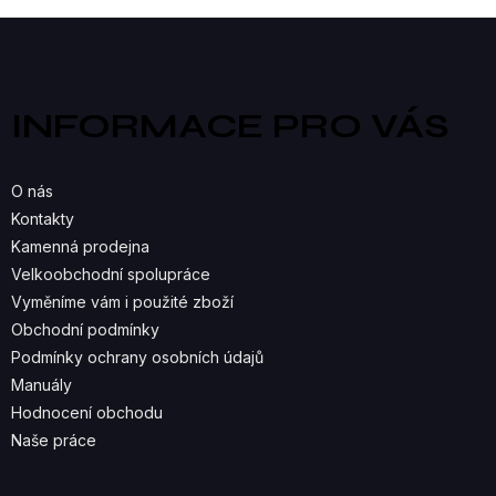
V
Z
á
L
p
a
Á
INFORMACE PRO VÁS
t
D
í
A
O nás
C
Kontakty
Kamenná prodejna
Í
Velkoobchodní spolupráce
P
Vyměníme vám i použité zboží
R
Obchodní podmínky
Podmínky ochrany osobních údajů
V
Manuály
K
Hodnocení obchodu
Naše práce
Y
V