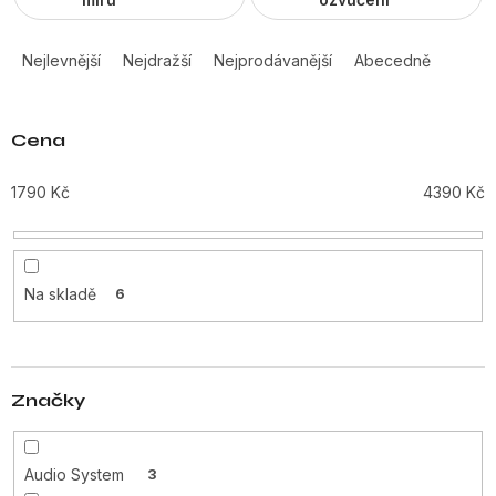
Ř
a
Nejlevnější
Nejdražší
Nejprodávanější
Abecedně
z
e
n
Cena
í
p
1790
Kč
4390
Kč
r
o
d
u
Na skladě
6
k
t
ů
Značky
Audio System
3