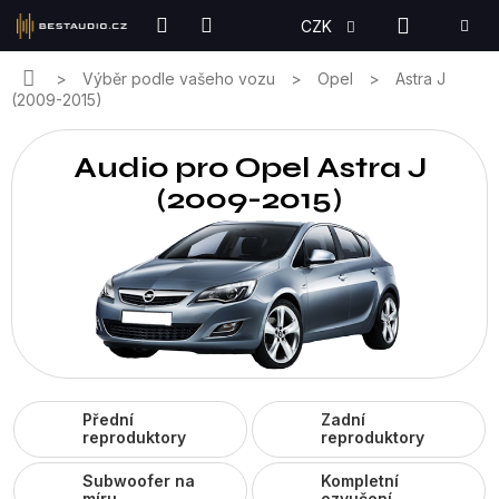
Přejít
NÁKUPN
CZK
na
KOŠÍK
obsah
Domů
Výběr podle vašeho vozu
Opel
Astra J
(2009-2015)
Audio pro Opel Astra J
(2009-2015)
Přední
Zadní
reproduktory
reproduktory
Subwoofer na
Kompletní
míru
ozvučení