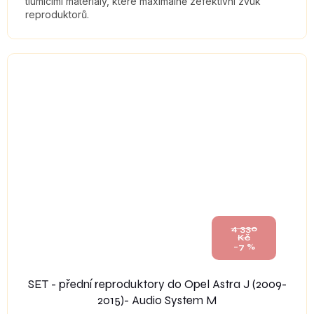
tlumícími materiály, které maximálně zefektivní zvuk
reproduktorů.
4 330
Kč
–7 %
SET - přední reproduktory do Opel Astra J (2009-
2015)- Audio System M