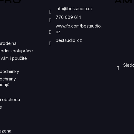
 PRO
AM
C
S
info
@
bestaudio.cz
Í
776 009 614
P
www.fb.com/bestaudio.
cz
R
bestaudio_cz
prodejna
V
odní spolupráce
K
vám i použité
Sledo
Y
 podmínky
V
ochrany
údajů
Ý
P
í obchodu
e
I
S
U
azena.