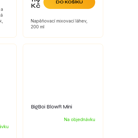
DO KOŠÍKU
Kč
 a
vá
k,
Napěňovací mixovací láhev,
200 ml
BigBoi BlowR Mini
Na objednávku
ávku