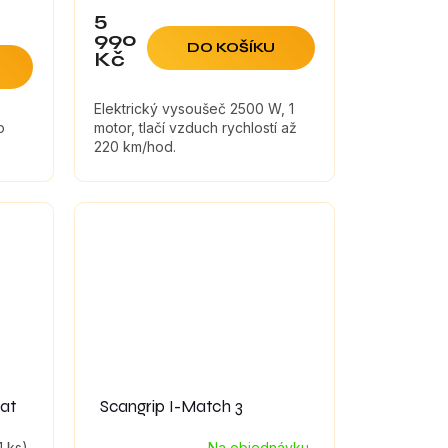
5
990
DO KOŠÍKU
Kč
Elektrický vysoušeč 2500 W, 1
o
motor, tlačí vzduch rychlostí až
220 km/hod.
eat
Scangrip I-Match 3
1 ks)
Na objednávku