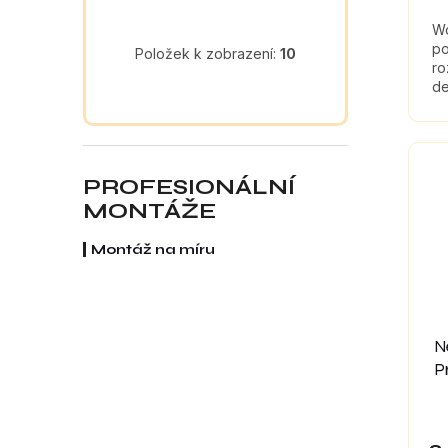
Wo
po
Položek k zobrazení:
10
ro
de
PROFESIONÁLNÍ
MONTÁŽE
Montáž na míru
N
P