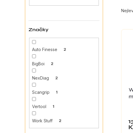
a
Ř
n
a
Nejlev
e
z
l
e
V
n
Značky
ý
í
p
p
i
r
Auto Finesse
2
s
o
p
d
BigBoi
2
r
u
o
k
NexDiag
2
d
t
u
ů
W
Scangrip
1
k
m
t
ů
Vertool
1
1
Work Stuff
2
K