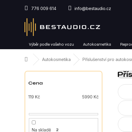
Přejít
na
776 009 614
info@bestaudio.cz
obsah
Výběr podle vašeho vozu
Autokosmetika
Repro
Domů
Autokosmetika
Příslušenství pro autokos
P
Pří
o
s
Cena
t
r
119
Kč
5990
Kč
a
n
n
í
p
Na skladě
2