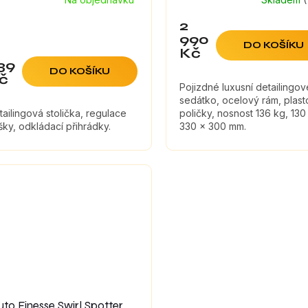
2
990
DO KOŠÍKU
Kč
39
DO KOŠÍKU
č
Pojizdné luxusní detailingov
sedátko, ocelový rám, plas
tailingová stolička, regulace
poličky, nosnost 136 kg, 130
šky, odkládací přihrádky.
330 x 300 mm.
uto Finesse Swirl Spotter