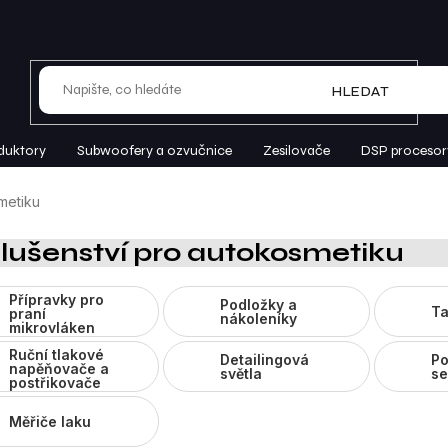
HLEDAT
duktory
Subwoofery a ozvučnice
Zesilovače
DSP procesor
metiku
slušenství pro autokosmetiku
Přípravky pro
Podložky a
Ta
praní
nákoleníky
mikrovláken
Ruční tlakové
Detailingová
Po
napěňovače a
světla
se
postřikovače
Měřiče laku