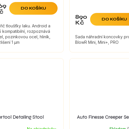
69
DO KOŠÍKU
č
890
DO KOŠÍKU
Kč
řič tloušťky laku. Android a
S kompatibilní, rozpoznává
el, pozinkovou ocel, hliník,
Sada náhradní koncovky pr
lišení 1 μm
BlowR Mini, Mini+, PRO
ertool Detailing Stool
Auto Finesse Creeper S
Na objednávku
Skladem
(