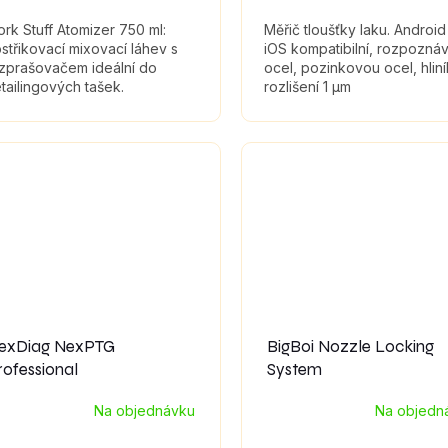
rk Stuff Atomizer 750 ml:
Měřič tloušťky laku. Android
střikovací mixovací láhev s
iOS kompatibilní, rozpozná
zprašovačem ideální do
ocel, pozinkovou ocel, hliní
tailingových tašek.
rozlišení 1 μm
exDiag NexPTG
BigBoi Nozzle Locking
rofessional
System
Na objednávku
Na objedn