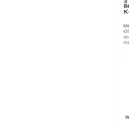
3
8
K
Mě
iO
oc
roz
V