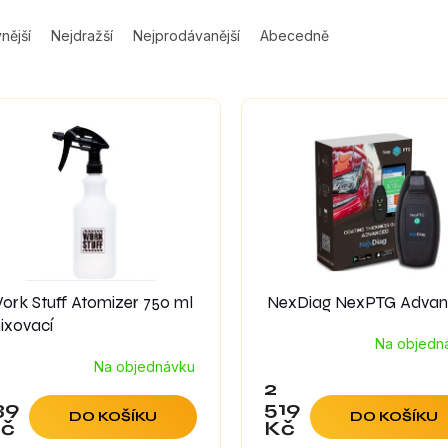
nější
Nejdražší
Nejprodávanější
Abecedně
ork Stuff Atomizer 750 ml
NexDiag NexPTG Adva
ixovací
Na objedn
Na objednávku
2
39
519
DO KOŠÍKU
DO KOŠÍKU
č
Kč