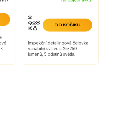
2
928
DO KOŠÍKU
Kč
é
tové
Inspekční detailingová čelovka,
 x
variabilní svítivost 25-250
lumenů, 5 odstínů světla.