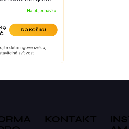
Na objednávku
89
DO KOŠÍKU
č
ojité detailingové světlo,
tavitelná svítivost.
O
V
L
Á
D
FORMA
KONTAKT
IN
A