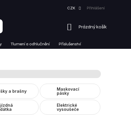
CZK
Přihlášení
NÁKUPNÍ
Prázdný košík
KOŠÍK
y
Tlumení a odhlučnění
Příslušenství
Maskovací
šky a brašny
pásky
jízdná
Elektrické
dátka
vysoušeče