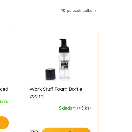
10
položek celkem
nced
Work Stuff Foam Bottle
200 ml
ávku
Skladem
(>5 ks)
119