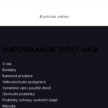
9
položek celkem
O
V
Z
á
L
p
a
Á
INFORMACE PRO VÁS
t
D
í
A
O nás
C
Kontakty
Kamenná prodejna
Í
Velkoobchodní spolupráce
P
Vyměníme vám i použité zboží
R
Obchodní podmínky
Podmínky ochrany osobních údajů
V
Manuály