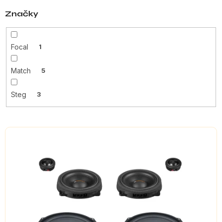
Značky
Focal
1
Match
5
Steg
3
V
ý
p
i
s
p
r
o
d