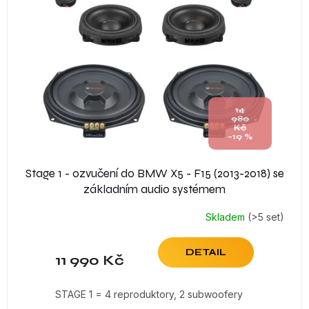
14
980
Kč
–19 %
Stage 1 - ozvučení do BMW X5 - F15 (2013-2018) se
základním audio systémem
Skladem
(>5 set)
DETAIL
11 990 Kč
STAGE 1 = 4 reproduktory, 2 subwoofery