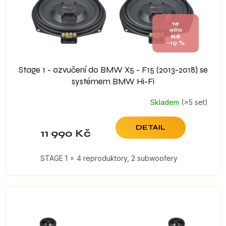
u
k
14
t
980
Kč
ů
–19 %
Stage 1 - ozvučení do BMW X5 - F15 (2013-2018) se
systémem BMW Hi-Fi
Skladem
(>5 set)
DETAIL
11 990 Kč
STAGE 1 = 4 reproduktory, 2 subwoofery