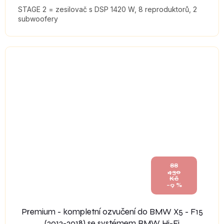
STAGE 2 = zesilovač s DSP 1420 W, 8 reproduktorů, 2
subwoofery
88
430
Kč
–9 %
Premium - kompletní ozvučení do BMW X5 - F15
(2013-2018) se systémem BMW Hi-Fi