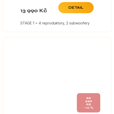
DETAIL
13 990 Kč
STAGE 1 = 4 reproduktory, 2 subwoofery
44
490
Kč
–10 %