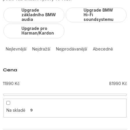
Upgrade
Upgrade BMW
základního BMW
Hi-Fi
audia
soundsystemu
Upgrade pro
Harman/Kardon
Ř
a
Nejlevnější
Nejdražší
Nejprodávanější
Abecedně
z
e
n
Cena
í
p
11990
Kč
81990
Kč
r
o
d
u
Na skladě
9
k
t
ů