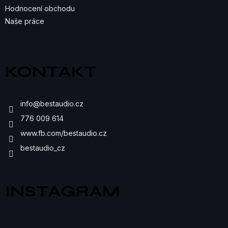
K
Hodnocení obchodu
Naše práce
Y
V
Ý
KONTAKT
P
I
info
@
bestaudio.cz
S
776 009 614
U
www.fb.com/bestaudio.cz
bestaudio_cz
INSTAGRAM