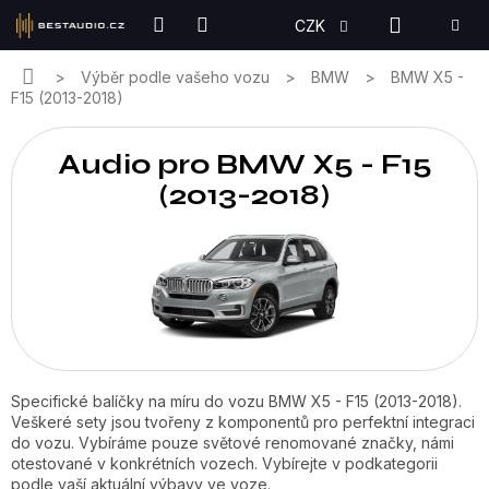
Přejít
NÁKUPN
CZK
na
KOŠÍK
obsah
Domů
Výběr podle vašeho vozu
BMW
BMW X5 -
F15 (2013-2018)
Audio pro BMW X5 - F15
(2013-2018)
Specifické balíčky na míru do vozu BMW X5 - F15 (2013-2018).
Veškeré sety jsou tvořeny z komponentů pro perfektní integraci
do vozu. Vybíráme pouze světové renomované značky, námi
otestované v konkrétních vozech. Vybírejte v podkategorii
podle vaší aktuální výbavy ve voze.