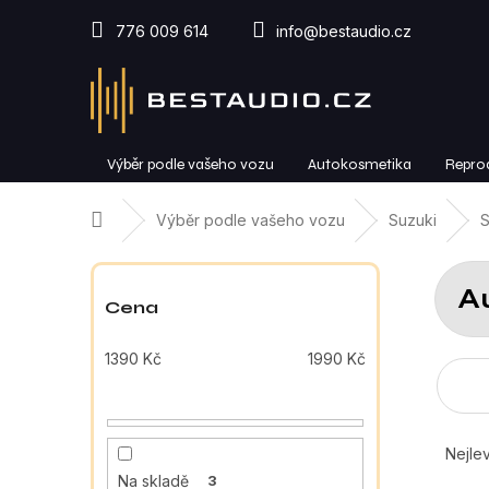
Přejít
na
776 009 614
info@bestaudio.cz
obsah
Výběr podle vašeho vozu
Autokosmetika
Repro
Domů
Výběr podle vašeho vozu
Suzuki
S
P
o
A
s
Cena
t
r
1390
Kč
1990
Kč
a
n
n
Ř
í
a
Nejlev
p
z
Na skladě
3