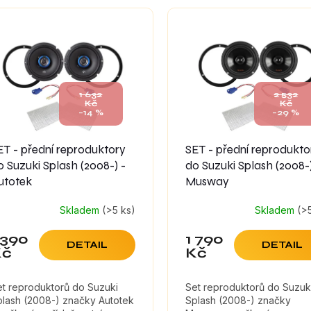
1 632
2 532
Kč
Kč
–14 %
–29 %
ET - přední reproduktory
SET - přední reprodukto
o Suzuki Splash (2008-) -
do Suzuki Splash (2008-)
utotek
Musway
Skladem
(>5 ks)
Skladem
(>
 390
1 790
DETAIL
DETAIL
Kč
Kč
et reproduktorů do Suzuki
Set reproduktorů do Suzuk
plash (2008-) značky Autotek
Splash (2008-) značky