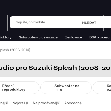
HLEDAT
duktory
Subwoofery a ozvučnice
Zesilovače
DSP procesor
plash (2008-2014)
udio pro Suzuki Splash (2008-20
Přední
Subwoofer na
Ko
reproduktory
míru
oz
nější
Nejdražší
Nejprodávanější
Abecedně