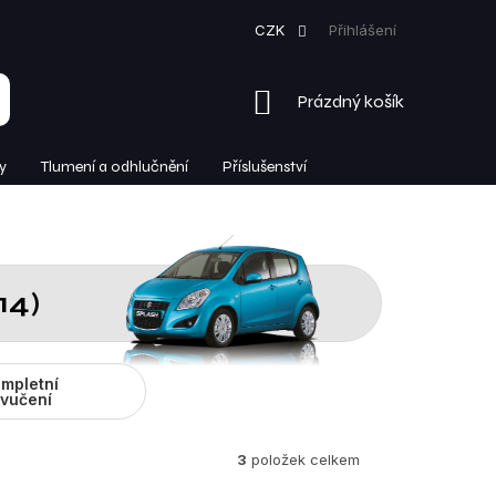
CZK
Přihlášení
NÁKUPNÍ
Prázdný košík
KOŠÍK
y
Tlumení a odhlučnění
Příslušenství
14)
mpletní
vučení
3
položek celkem