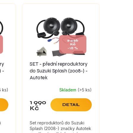
2 436
Kč
–18 %
ry
SET - přední reproduktory
 -
do Suzuki Splash (2008-) -
Autotek
5 ks)
Skladem
(>5 ks)
1 990
DETAIL
Kč
i
Set reproduktorů do Suzuki
Splash (2008-) značky Autotek