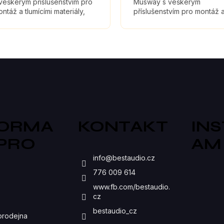
veškerým příslušenstvím pro
Musway s veškerým
ntáž a tlumícími materiály,
příslušenstvím pro montáž 
eré maximálně zefektivní
tlumícími materiály, které
vuk reproduktorů.
maximálně zefektivní zvuk
reproduktorů.
O
V
L
Á
D
FORMA
KONTAKT
IN
A
 PRO
AM
C
S
info
@
bestaudio.cz
Í
776 009 614
P
www.fb.com/bestaudio.
cz
R
bestaudio_cz
prodejna