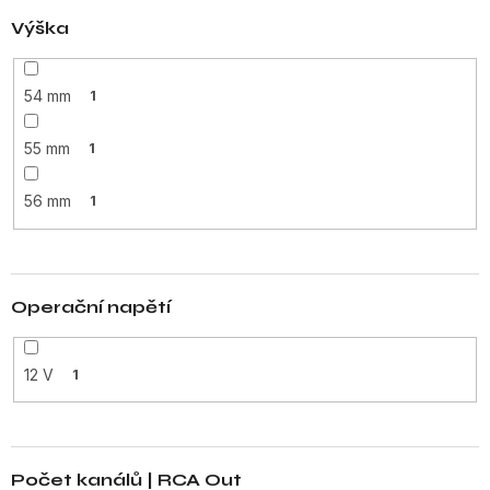
Výška
54 mm
1
55 mm
1
56 mm
1
Operační napětí
12 V
1
Počet kanálů | RCA Out