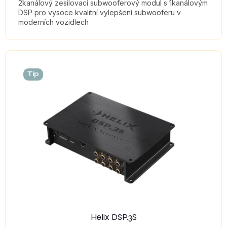
2kanálový zesilovací subwooferový modul s 1kanálovým
DSP pro vysoce kvalitní vylepšení subwooferu v
moderních vozidlech
Tip
Helix DSP.3S