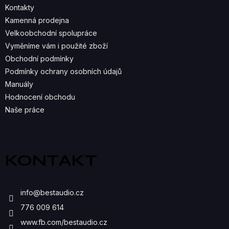
C
Kontakty
Kamenná prodejna
Í
Velkoobchodní spolupráce
P
Vyměníme vám i použité zboží
R
Obchodní podmínky
Podmínky ochrany osobních údajů
V
Manuály
K
Hodnocení obchodu
Naše práce
Y
V
Ý
KONTAKT
P
I
info
@
bestaudio.cz
S
776 009 614
U
www.fb.com/bestaudio.cz