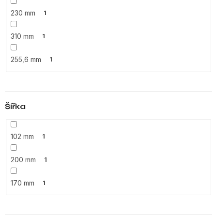
230 mm
1
310 mm
1
255,6 mm
1
Šířka
102 mm
1
200 mm
1
170 mm
1