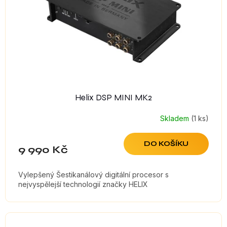
r
o
d
u
k
t
ů
Helix DSP MINI MK2
Skladem
(1 ks)
DO KOŠÍKU
9 990 Kč
Vylepšený Šestikanálový digitální procesor s
nejvyspělejší technologií značky HELIX