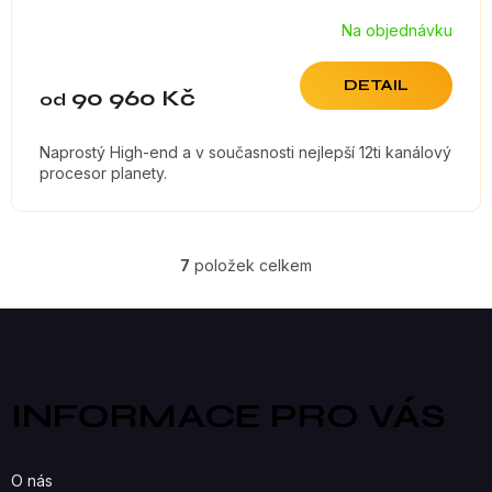
Na objednávku
DETAIL
90 960 Kč
od
Naprostý High-end a v současnosti nejlepší 12ti kanálový
procesor planety.
7
položek celkem
O
V
Z
á
L
p
a
Á
INFORMACE PRO VÁS
t
D
í
A
O nás