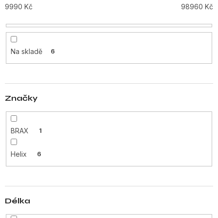
p
9990
Kč
98960
Kč
r
o
d
u
Na skladě
6
k
t
ů
Značky
BRAX
1
Helix
6
Délka