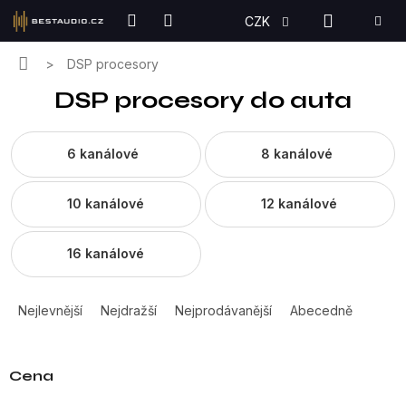
Přejít
NÁKUPN
CZK
na
KOŠÍK
obsah
Domů
DSP procesory
DSP procesory do auta
6 kanálové
8 kanálové
10 kanálové
12 kanálové
16 kanálové
Ř
a
Nejlevnější
Nejdražší
Nejprodávanější
Abecedně
z
e
n
Cena
í