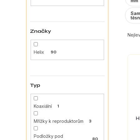
a
mm 
n
Sam
e
těsn
l
Ř
Značky
a
Nejlev
z
e
Helix
90
V
n
ý
í
p
p
i
r
s
o
Typ
p
d
r
u
o
k
Koaxiální
1
d
t
u
ů
H
Mřížky k reproduktorům
3
k
t
ů
Podložky pod
80