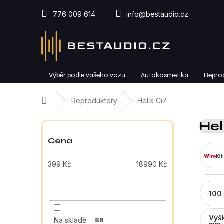
Přejít
na
776 009 614
info@bestaudio.cz
obsah
Výběr podle vašeho vozu
Autokosmetika
Repro
Domů
Reproduktory
Helix Ci7
P
Hel
o
s
Cena
t
r
399
Kč
18990
Kč
a
n
n
100
í
p
Výš
Na skladě
86