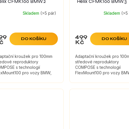
elix CFMK100 BMW.2
Helix CFMK100 BMW.3
Skladem
(>5 pár)
Skladem
(>5
99
499
DO KOŠÍKU
DO KOŠÍKU
č
Kč
aptační kroužek pro 100mm
Adaptační kroužek pro 100
ředové reproduktory
středové reproduktory
MPOSE s technologií
COMPOSE s technologií
exMount100 pro vozy BMW,
FlexMount100 pro vozy BM
i
Mini