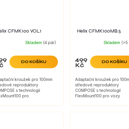
elix CFMK100 VOL.1
Helix CFMK100MB.5
Skladem
(4 pár)
Skladem
(>5
99
499
DO KOŠÍKU
DO KOŠÍKU
č
Kč
aptační kroužek pro 100mm
Adaptační kroužek pro 100
ředové reproduktory
středové reproduktory
MPOSE s technologií
COMPOSE s technologií
exMount100 pro
FlexMount100 pro vozy
zy VOLVO, univerzální
Mercedes
oužek pro vozidla se
andardním 3bodovým
hycením.