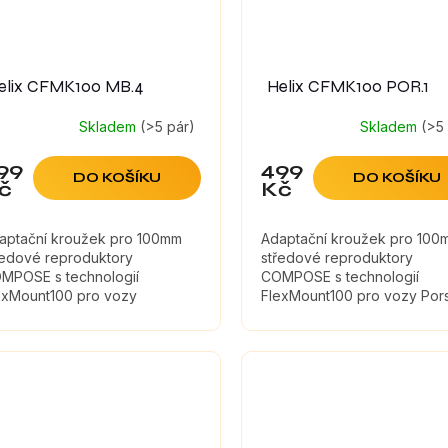
elix CFMK100 MB.4
Helix CFMK100 POR.1
Skladem
(>5 pár)
Skladem
(>5
99
499
DO KOŠÍKU
DO KOŠÍKU
č
Kč
aptační kroužek pro 100mm
Adaptační kroužek pro 100
ředové reproduktory
středové reproduktory
MPOSE s technologií
COMPOSE s technologií
exMount100 pro vozy
FlexMount100 pro vozy Por
rcedes