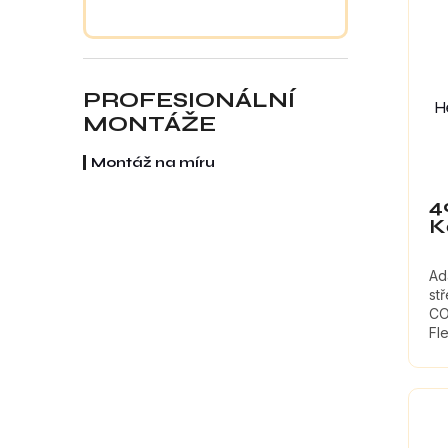
PROFESIONÁLNÍ
H
MONTÁŽE
Montáž na míru
4
K
Ad
st
CO
Fl
vo
kr
st
uc