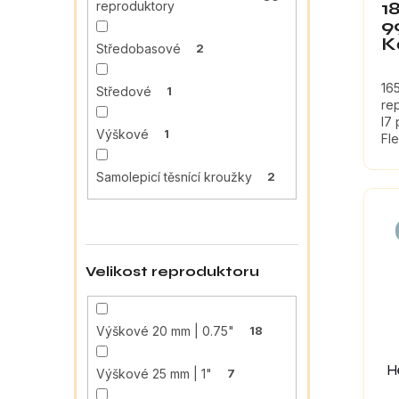
1
reproduktory
9
K
Středobasové
2
16
Středové
1
re
I7 
Výškové
1
Fl
ΩC
Samolepicí těsnící kroužky
2
Velikost reproduktoru
Výškové 20 mm | 0.75"
18
H
Výškové 25 mm | 1"
7