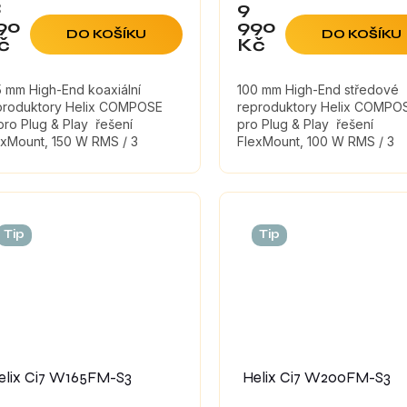
8
9
90
990
DO KOŠÍKU
DO KOŠÍKU
č
Kč
5 mm High-End koaxiální
100 mm High-End středové
produktory Helix COMPOSE
reproduktory Helix COMPOS
pro Plug & Play řešení
pro Plug & Play řešení
exMount, 150 W RMS / 3
FlexMount, 100 W RMS / 3
ena je uvedena za pár
ΩCena je uvedena za pár
Tip
Tip
elix Ci7 W165FM-S3
Helix Ci7 W200FM-S3