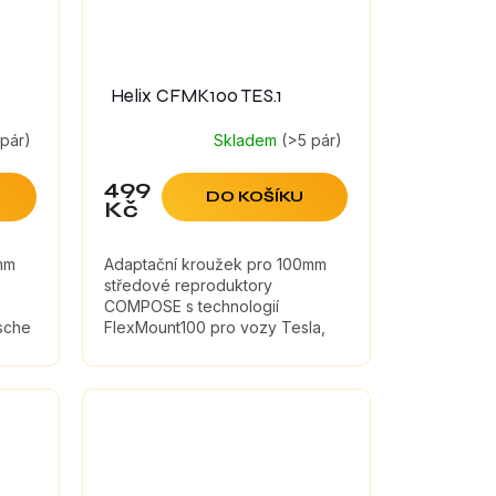
Helix CFMK100 TES.1
 pár)
Skladem
(>5 pár)
499
DO KOŠÍKU
Kč
mm
Adaptační kroužek pro 100mm
středové reproduktory
COMPOSE s technologií
sche
FlexMount100 pro vozy Tesla,
Audi