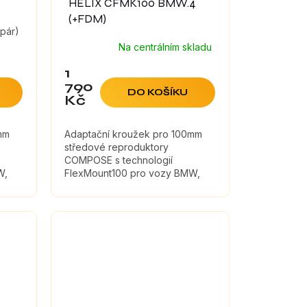
HELIX CFMK100 BMW.4
(+FDM)
 pár)
Na centrálním skladu
1
790
DO KOŠÍKU
Kč
mm
Adaptační kroužek pro 100mm
středové reproduktory
COMPOSE s technologií
W,
FlexMount100 pro vozy BMW,
Mini, Ferrari, Rolls Royce