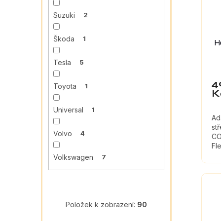
Suzuki
2
Škoda
1
H
Tesla
5
4
Toyota
1
K
Universal
1
Ad
st
Volvo
4
CO
Fl
Me
Volkswagen
7
Položek k zobrazení:
90