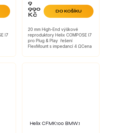
9
990
DO KOŠÍKU
Kč
20 mm High-End výškové
E I7
reproduktory Helix COMPOSE I7
pro Plug & Play řešení
FlexMount s impedancí 4 ΩCena
je uvedena za pár
Helix CFMK100 BMW.1