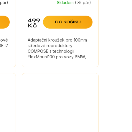
 pár)
Skladem
(>5 pár)
499
DO KOŠÍKU
Kč
sové
Adaptační kroužek pro 100mm
E I7
středové reproduktory
COMPOSE s technologií
FlexMount100 pro vozy BMW,
Mini, Rolls Royce, Tesla,
Peugeot, Citroen, Seat, Porsche,
McLaren a Ferrari