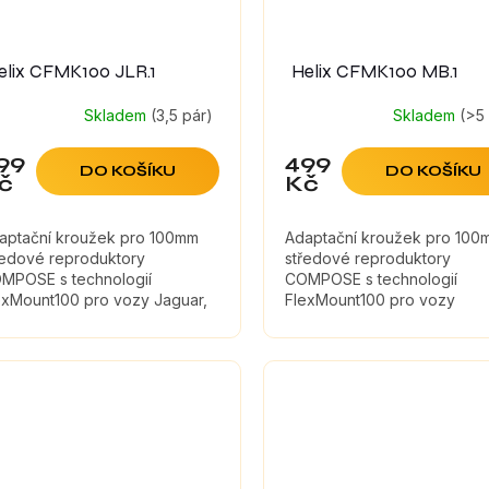
elix CFMK100 JLR.1
Helix CFMK100 MB.1
Skladem
(3,5 pár)
Skladem
(>5
99
499
DO KOŠÍKU
DO KOŠÍKU
č
Kč
aptační kroužek pro 100mm
Adaptační kroužek pro 100
ředové reproduktory
středové reproduktory
MPOSE s technologií
COMPOSE s technologií
exMount100 pro vozy Jaguar,
FlexMount100 pro vozy
nd Rover
Mercedes