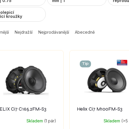
| 0.75"
mm | 1"
reprod
olepicí
ící kroužky
nější
Nejdražší
Nejprodávanější
Abecedně
Tip
ELIX Ci7 C165.2FM-S3
Helix Ci7 M100FM-S3
Skladem
(1 pár)
Skladem
(>5