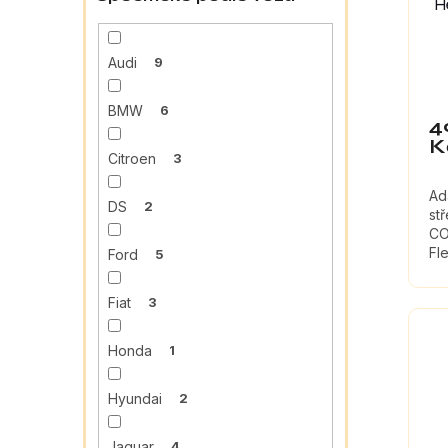
H
Audi
9
BMW
6
4
K
Citroen
3
Ad
DS
2
st
CO
Fl
Ford
5
Min
Fiat
3
Honda
1
Hyundai
2
Jaguar
4