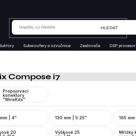
HLEDAT
duktory
Subwoofery a ozvučnice
Zesilovače
DSP procesor
ix Compose i7
Propojovací
konektory
"WireKits"
 mm | 4"
130 mm | 5.25"
165 mm 
kové 20
Výškové 25
Mřížky 