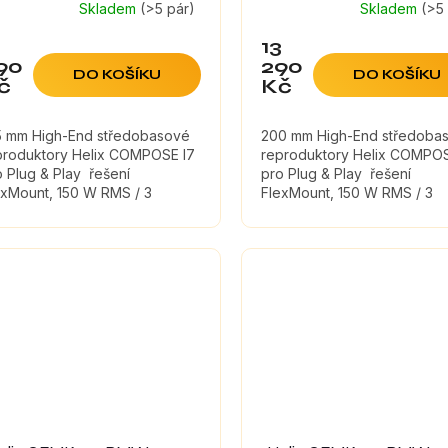
Skladem
(>5 pár)
Skladem
(>5
13
90
290
DO KOŠÍKU
DO KOŠÍKU
č
Kč
5 mm High-End středobasové
200 mm High-End středoba
produktory Helix COMPOSE I7
reproduktory Helix COMPOS
o Plug & Play řešení
pro Plug & Play řešení
exMount, 150 W RMS / 3
FlexMount, 150 W RMS / 3
ena je uvedena za pár
ΩCena je uvedena za pár