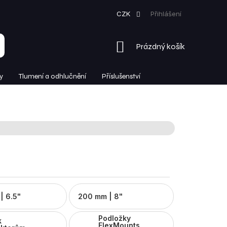
CZK
Přihlášení
NÁKUPNÍ
Prázdný košík
KOŠÍK
y
Tlumení a odhlučnění
Příslušenství
| 6.5"
200 mm | 8"
Podložky
k
FlexMounts