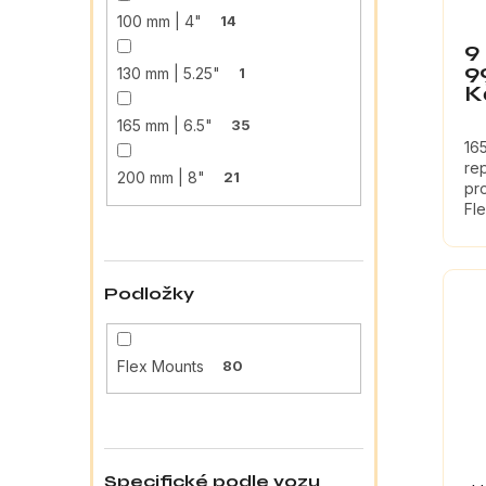
100 mm | 4"
14
9
9
130 mm | 5.25"
1
K
165 mm | 6.5"
35
16
re
200 mm | 8"
21
pr
Fl
ΩC
Podložky
Flex Mounts
80
Specifické podle vozu