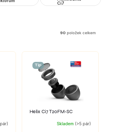
uktorům
Ci7
90
položek celkem
Tip
Helix Ci7 T20FM-SC
 pár)
Skladem
(>5 pár)