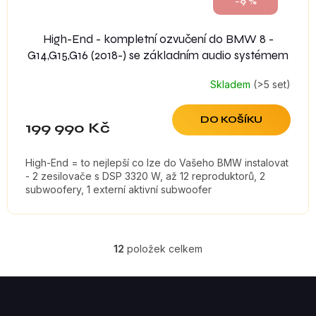
–9 %
High-End - kompletní ozvučení do BMW 8 -
G14,G15,G16 (2018-) se základním audio systémem
Skladem
(>5 set)
DO KOŠÍKU
199 990 Kč
High-End = to nejlepší co lze do Vašeho BMW instalovat
- 2 zesilovače s DSP 3320 W, až 12 reproduktorů, 2
subwoofery, 1 externí aktivní subwoofer
12
položek celkem
O
V
Z
á
L
p