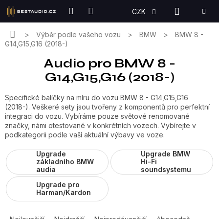
Přejít
NÁKUPN
CZK
na
KOŠÍK
obsah
Domů
Výběr podle vašeho vozu
BMW
BMW 8 -
G14,G15,G16 (2018-)
Audio pro BMW 8 -
G14,G15,G16 (2018-)
Specifické balíčky na míru do vozu BMW 8 - G14,G15,G16
(2018-). Veškeré sety jsou tvořeny z komponentů pro perfektní
integraci do vozu. Vybíráme pouze světové renomované
značky, námi otestované v konkrétních vozech. Vybírejte v
podkategorii podle vaší aktuální výbavy ve voze.
Upgrade
Upgrade BMW
základního BMW
Hi-Fi
audia
soundsystemu
Upgrade pro
Harman/Kardon
Ř
a