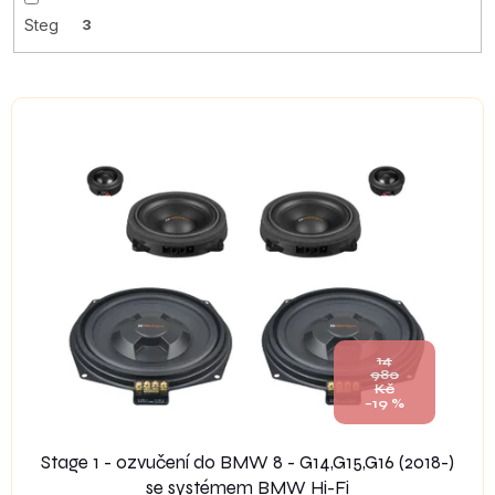
Steg
3
V
ý
p
i
s
p
r
o
d
u
k
14
t
980
Kč
ů
–19 %
Stage 1 - ozvučení do BMW 8 - G14,G15,G16 (2018-)
se systémem BMW Hi-Fi