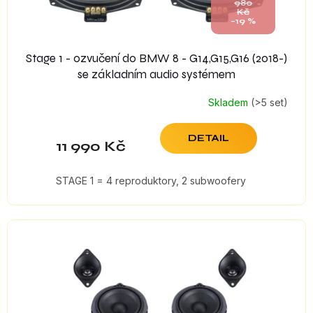
980
Kč
–19 %
Stage 1 - ozvučení do BMW 8 - G14,G15,G16 (2018-)
se základním audio systémem
Skladem
(>5 set)
DETAIL
11 990 Kč
STAGE 1 = 4 reproduktory, 2 subwoofery