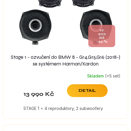
17
970
Kč
–22 %
Stage 1 - ozvučení do BMW 8 - G14,G15,G16 (2018-)
se systémem Harman/Kardon
Skladem
(>5 set)
DETAIL
13 990 Kč
STAGE 1 = 4 reproduktory, 2 subwoofery