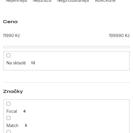
Nejlevnější
Nejdražší
Nejprodávanější
Abecedně
z
e
n
Cena
í
p
11990
Kč
199990
Kč
r
o
d
u
Na skladě
12
k
t
ů
Značky
Focal
4
Match
5