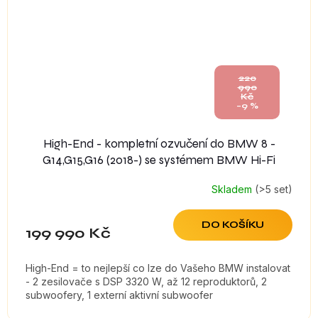
220
990
Kč
–9 %
High-End - kompletní ozvučení do BMW 8 -
G14,G15,G16 (2018-) se systémem BMW Hi-Fi
Skladem
(>5 set)
DO KOŠÍKU
199 990 Kč
High-End = to nejlepší co lze do Vašeho BMW instalovat
- 2 zesilovače s DSP 3320 W, až 12 reproduktorů, 2
subwoofery, 1 externí aktivní subwoofer