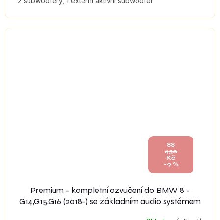
2 subwoofery, 1 externí aktivní subwoofer
88
430
Kč
–9 %
Premium - kompletní ozvučení do BMW 8 -
G14,G15,G16 (2018-) se základním audio systémem