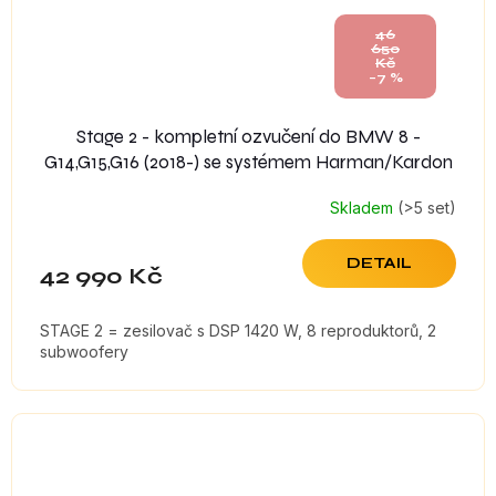
46
650
Kč
–7 %
Stage 2 - kompletní ozvučení do BMW 8 -
G14,G15,G16 (2018-) se systémem Harman/Kardon
Skladem
(>5 set)
DETAIL
42 990 Kč
STAGE 2 = zesilovač s DSP 1420 W, 8 reproduktorů, 2
subwoofery