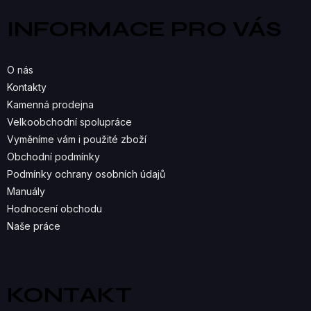
a
Á
INFORMACE PRO VÁS
t
D
í
A
O nás
C
Kontakty
Kamenná prodejna
Í
Velkoobchodní spolupráce
P
Vyměníme vám i použité zboží
R
Obchodní podmínky
Podmínky ochrany osobních údajů
V
Manuály
K
Hodnocení obchodu
Naše práce
Y
V
Ý
KONTAKT
P