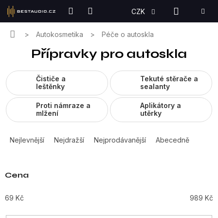
Přejít
NÁKUPN
CZK
na
KOŠÍK
obsah
Domů
Autokosmetika
Péče o autoskla
Přípravky pro autoskla
Čističe a
Tekuté stěrače a
leštěnky
sealanty
Proti námraze a
Aplikátory a
mlžení
utěrky
Ř
a
Nejlevnější
Nejdražší
Nejprodávanější
Abecedně
z
e
n
Cena
í
p
69
Kč
989
Kč
r
o