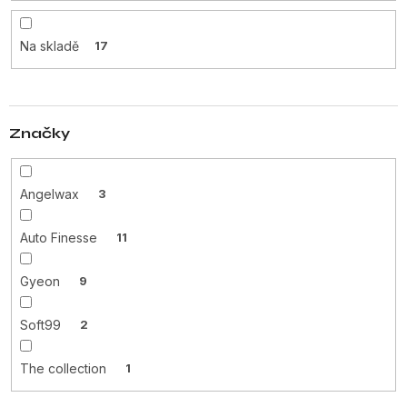
d
u
Na skladě
17
k
t
ů
Značky
Angelwax
3
Auto Finesse
11
Gyeon
9
Soft99
2
The collection
1