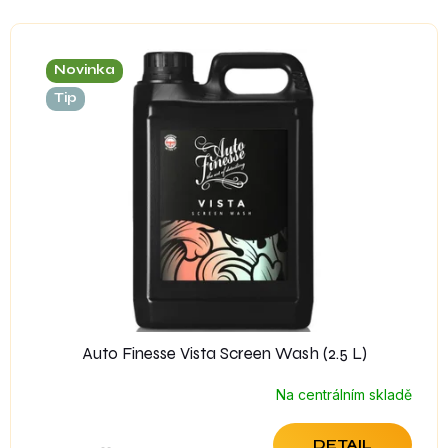
V
ý
Novinka
p
i
Tip
s
p
r
o
d
u
k
t
ů
Auto Finesse Vista Screen Wash (2.5 L)
Na centrálním skladě
DETAIL