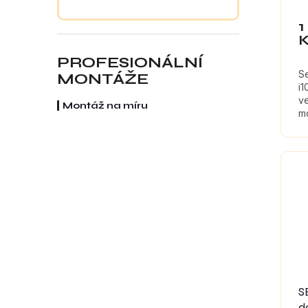
1
PROFESIONÁLNÍ
S
MONTÁŽE
i1
ve
Montáž na míru
mo
kt
z
S
d