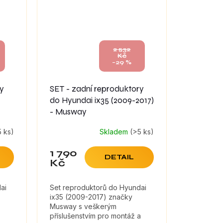
2 532
Kč
–29 %
ry
SET - zadní reproduktory
do Hyundai ix35 (2009-2017)
- Musway
5 ks)
Skladem
(>5 ks)
1 790
DETAIL
Kč
ai
Set reproduktorů do Hyundai
,
ix35 (2009-2017) značky
Musway s veškerým
příslušenstvím pro montáž a