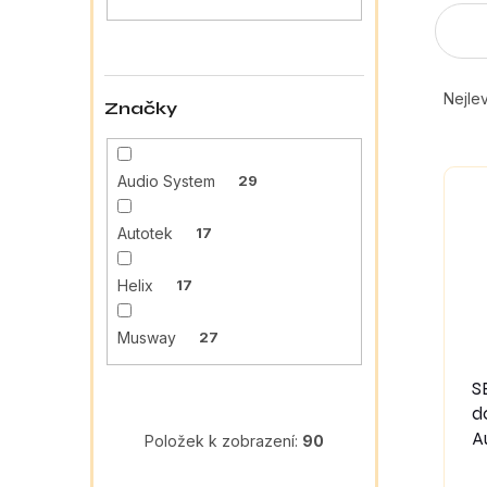
a
n
e
Ř
l
a
Nejlev
Značky
z
e
V
n
Audio System
29
ý
í
p
p
Autotek
17
i
r
s
o
p
d
Helix
17
r
u
o
k
Musway
27
d
t
u
ů
S
k
d
t
A
Položek k zobrazení:
90
ů