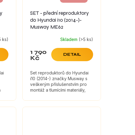
ry
SET - přední reproduktory
do Hyundai i10 (2014-)-
Musway ME62
5 ks)
Skladem
(>5 ks)
Průměrné
hodnocení
1 790
produktu
DETAIL
Kč
je
5,0
z
ai
Set reproduktorů do Hyundai
5
i10 (2014-) značky Musway s
hvězdiček.
veškerým příslušenstvím pro
a
montáž a tlumícími materiály,
které maximálně zefektivní
zvuk reproduktorů.