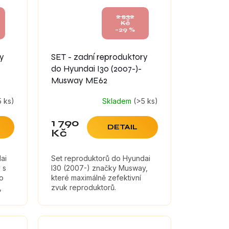
2 532
Kč
–29 %
ry
SET - zadní reproduktory
do Hyundai I30 (2007-)-
Musway ME62
5 ks)
Skladem
(>5 ks)
1 790
DETAIL
Kč
ai
Set reproduktorů do Hyundai
 s
I30 (2007-) značky Musway,
ro
které maximálně zefektivní
,
zvuk reproduktorů.