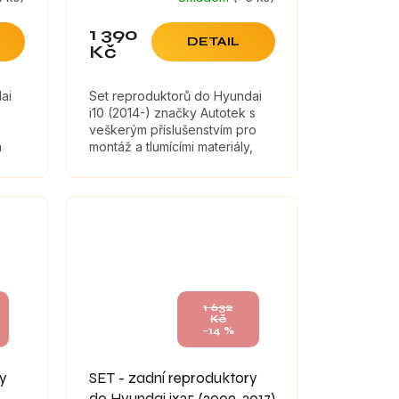
1 390
DETAIL
Kč
ai
Set reproduktorů do Hyundai
i10 (2014-) značky Autotek s
veškerým příslušenstvím pro
a
montáž a tlumícími materiály,
které maximálně zefektivní
zvuk reproduktorů.
1 632
Kč
–14 %
ry
SET - zadní reproduktory
do Hyundai ix35 (2009-2017)