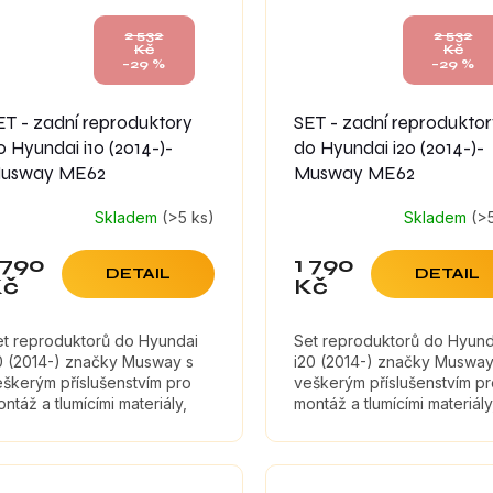
2 532
2 532
Kč
Kč
–29 %
–29 %
ET - zadní reproduktory
SET - zadní reprodukto
o Hyundai i10 (2014-)-
do Hyundai i20 (2014-)-
usway ME62
Musway ME62
Skladem
(>5 ks)
Skladem
(>
 790
1 790
DETAIL
DETAIL
Kč
Kč
et reproduktorů do Hyundai
Set reproduktorů do Hyund
10 (2014-) značky Musway s
i20 (2014-) značky Musway
škerým příslušenstvím pro
veškerým příslušenstvím p
ntáž a tlumícími materiály,
montáž a tlumícími materiály
eré maximálně zefektivní
které maximálně zefektivní
vuk reproduktorů.
zvuk reproduktorů.