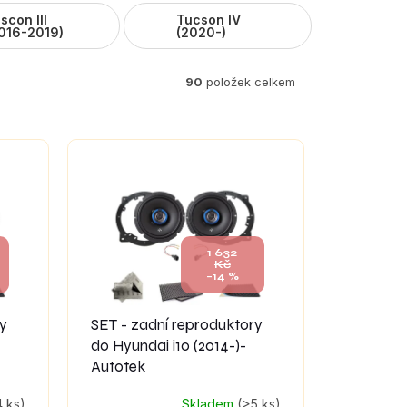
scon III
Tucson IV
016-2019)
(2020-)
90
položek celkem
1 632
Kč
–14 %
ry
SET - zadní reproduktory
do Hyundai i10 (2014-)-
Autotek
4 ks)
Skladem
(>5 ks)