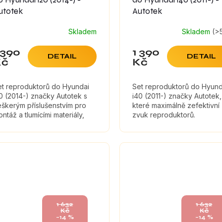
utotek
Autotek
Skladem
Skladem
(>
růměrné
odnocení
 390
1 390
oduktu
DETAIL
DETAIL
Kč
Kč
0
et reproduktorů do Hyundai
Set reproduktorů do Hyund
0 (2014-) značky Autotek s
i40 (2011-) značky Autotek,
ězdiček.
škerým příslušenstvím pro
které maximálně zefektivní
ntáž a tlumícími materiály,
zvuk reproduktorů.
eré maximálně zefektivní
vuk reproduktorů.
1 632
1 632
Kč
Kč
–14 %
–14 %