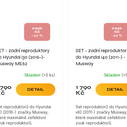
2 532
2 532
Kč
Kč
–29 %
–29 %
ET - zadní reproduktory
SET - zadní reprodukto
o Hyundai i30 (2016-)-
do Hyundai i40 (2011-) -
usway ME62
Musway
Skladem
(>5 ks)
Skladem
(>
 790
1 790
DETAIL
DETAIL
Kč
Kč
et reproduktorů do Hyundai
Set reproduktorů do Hyund
30 (2016-) značky Musway,
i40 (2011-) značky Musway
eré maximálně zefektivní
které maximálně zefektivní
vuk reproduktorů.
zvuk reproduktorů.