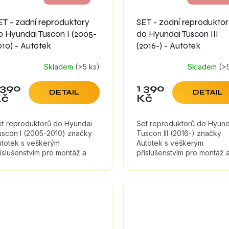
ET - zadní reproduktory
SET - zadní reprodukto
o Hyundai Tuscon I (2005-
do Hyundai Tuscon III
010) - Autotek
(2016-) - Autotek
Skladem
(>5 ks)
Skladem
(>
 390
1 390
DETAIL
DETAIL
Kč
Kč
et reproduktorů do Hyundai
Set reproduktorů do Hyund
uscon I (2005-2010) značky
Tuscon III (2016-) značky
utotek s veškerým
Autotek s veškerým
íslušenstvím pro montáž a
příslušenstvím pro montáž 
umícími materiály, které
tlumícími materiály, které
ximálně zefektivní zvuk
maximálně zefektivní zvuk
produktorů.
reproduktorů.