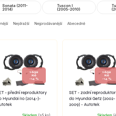
Sonata (2011-
Tuscon I
Tu
2014)
(2005-2010)
(2
nější
Nejdražší
Nejprodávanější
Abecedně
1 632
1 632
Kč
Kč
–14 %
–14 %
ET - přední reproduktory
SET - zadní reprodukto
o Hyundai i10 (2014-)-
do Hyundai Getz (2002-
utotek
2009) - Autotek
Skladem
(>5 ks)
Skladem
(