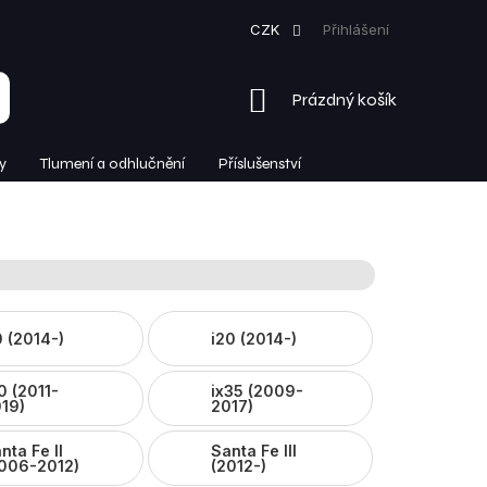
CZK
Přihlášení
NÁKUPNÍ
Prázdný košík
KOŠÍK
y
Tlumení a odhlučnění
Příslušenství
0 (2014-)
i20 (2014-)
0 (2011-
ix35 (2009-
19)
2017)
nta Fe II
Santa Fe III
006-2012)
(2012-)