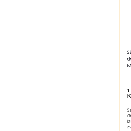
S
d
M
1
S
i
kt
z