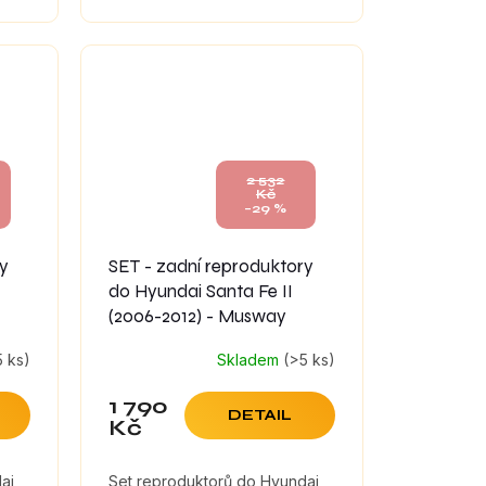
tlumícími materiály, které
maximálně zefektivní zvuk
reproduktorů.
2 532
Kč
–29 %
ry
SET - zadní reproduktory
do Hyundai Santa Fe II
(2006-2012) - Musway
5 ks)
Skladem
(>5 ks)
1 790
DETAIL
Kč
ai
Set reproduktorů do Hyundai