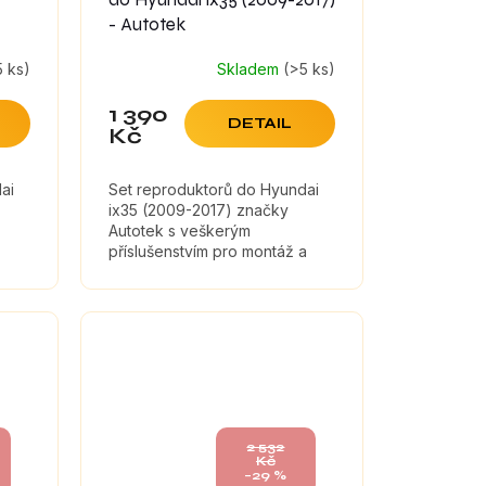
- Autotek
5 ks)
Skladem
(>5 ks)
1 390
DETAIL
Kč
ai
Set reproduktorů do Hyundai
ix35 (2009-2017) značky
Autotek s veškerým
příslušenstvím pro montáž a
tlumícími materiály, které
maximálně zefektivní zvuk
reproduktorů.
2 532
Kč
–29 %