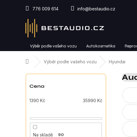
Přejít
na
776 009 614
info@bestaudio.cz
obsah
Výběr podle vašeho vozu
Autokosmetika
Repro
Domů
Výběr podle vašeho vozu
Hyundai
P
Aud
o
s
Cena
t
r
1390
Kč
35990
Kč
a
n
n
í
p
Na skladě
90