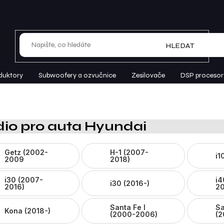
HLEDAT
duktory
Subwoofery a ozvučnice
Zesilovače
DSP procesor
io pro auta Hyundai
Getz (2002-
H-1 (2007-
i1
2009
2018)
i30 (2007-
i4
i30 (2016-)
2016)
20
Santa Fe I
Sa
Kona (2018-)
(2000-2006)
(2