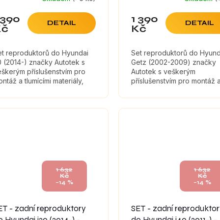
 390
1 390
DETAIL
DETAIL
Kč
Kč
et reproduktorů do Hyundai
Set reproduktorů do Hyund
0 (2014-) značky Autotek s
Getz (2002-2009) značky
škerým příslušenstvím pro
Autotek s veškerým
ntáž a tlumícími materiály,
příslušenstvím pro montáž 
eré maximálně zefektivní
tlumícími materiály, které
vuk reproduktorů.
maximálně zefektivní zvuk
reproduktorů.
1 632
1 632
Kč
Kč
–14 %
–14 %
ET - zadní reproduktory
SET - zadní reprodukto
o Hyundai i20 (2014-) -
do Hyundai i40 (2011-) -