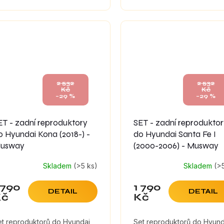
2 532
2 532
Kč
Kč
–29 %
–29 %
ET - zadní reproduktory
SET - zadní reprodukto
o Hyundai Kona (2018-) -
do Hyundai Santa Fe I
usway
(2000-2006) - Musway
Skladem
(>5 ks)
Skladem
(>
 790
1 790
DETAIL
DETAIL
Kč
Kč
et reproduktorů do Hyundai
Set reproduktorů do Hyund