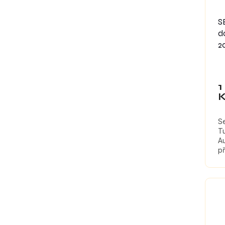
S
d
2
1
S
T
A
př
tl
ma
re