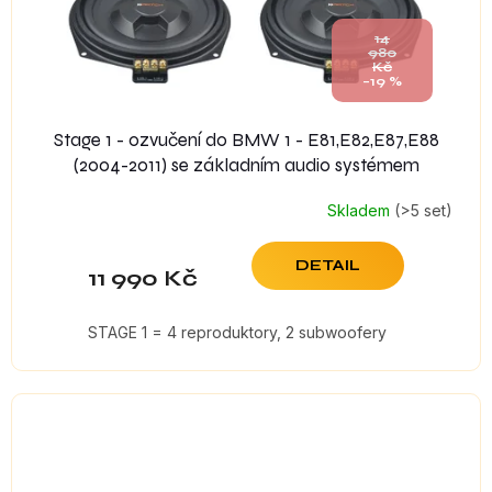
14
980
Kč
–19 %
Stage 1 - ozvučení do BMW 1 - E81,E82,E87,E88
(2004-2011) se základním audio systémem
Skladem
(>5 set)
DETAIL
11 990 Kč
STAGE 1 = 4 reproduktory, 2 subwoofery