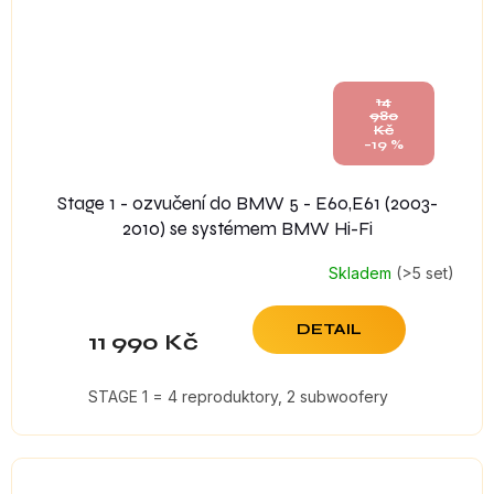
14
980
Kč
–19 %
Stage 1 - ozvučení do BMW 5 - E60,E61 (2003-
2010) se systémem BMW Hi-Fi
Skladem
(>5 set)
DETAIL
11 990 Kč
STAGE 1 = 4 reproduktory, 2 subwoofery