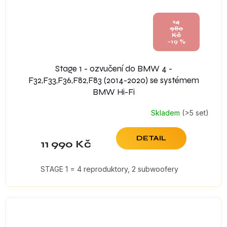
14
980
Kč
–19 %
Stage 1 - ozvučení do BMW 4 -
F32,F33,F36,F82,F83 (2014-2020) se systémem
BMW Hi-Fi
Skladem
(>5 set)
DETAIL
11 990 Kč
STAGE 1 = 4 reproduktory, 2 subwoofery