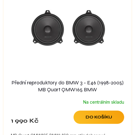
i
s
p
r
o
d
u
k
t
ů
Přední reproduktory do BMW 3 - E46 (1998-2005)
MB Quart QMW165 BMW
Na centrálním skladu
DO KOŠÍKU
1 990 Kč