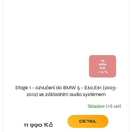
14
980
Kč
–19 %
Stage 1 - ozvučení do BMW 5 - E60,E61 (2003-
2010) se základním audio systémem
Skladem
(>5 set)
DETAIL
11 990 Kč