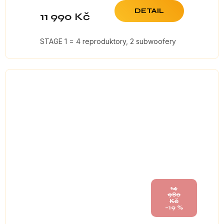
DETAIL
11 990 Kč
STAGE 1 = 4 reproduktory, 2 subwoofery
14
980
Kč
–19 %