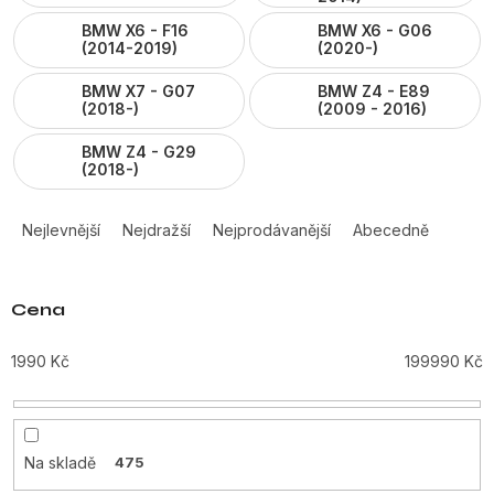
BMW X6 - F16
BMW X6 - G06
(2014-2019)
(2020-)
BMW X7 - G07
BMW Z4 - E89
(2018-)
(2009 - 2016)
BMW Z4 - G29
(2018-)
Ř
a
Nejlevnější
Nejdražší
Nejprodávanější
Abecedně
z
e
n
Cena
í
p
1990
Kč
199990
Kč
r
o
d
u
Na skladě
475
k
t