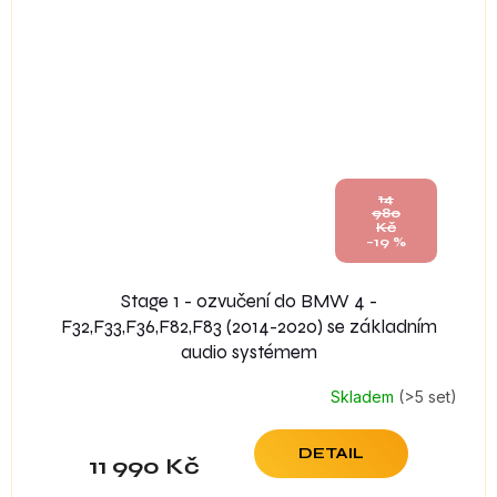
14
980
Kč
–19 %
Stage 1 - ozvučení do BMW 4 -
F32,F33,F36,F82,F83 (2014-2020) se základním
audio systémem
Skladem
(>5 set)
DETAIL
11 990 Kč