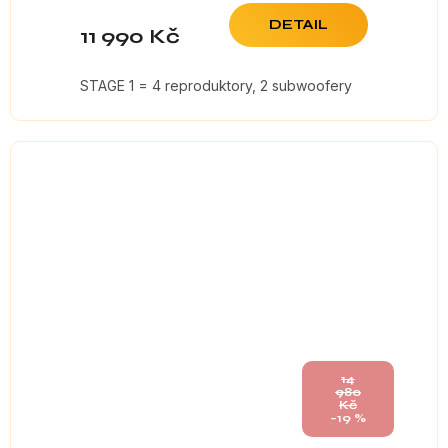
DETAIL
11 990 Kč
STAGE 1 = 4 reproduktory, 2 subwoofery
14
980
Kč
–19 %