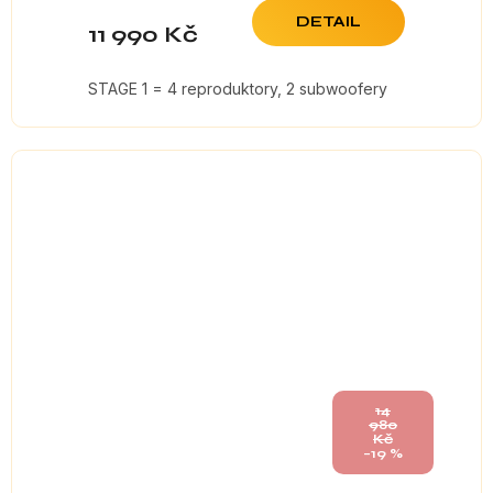
DETAIL
11 990 Kč
STAGE 1 = 4 reproduktory, 2 subwoofery
14
980
Kč
–19 %