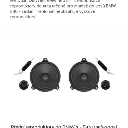
MB Quart QMW165 BMW: 160 mm středobasové
reproduktory do auta určené pro montáž do vozů BMW
E46 - sedan. Tento set neobsahuje výškové
reproduktory!
Přední reproduktory do BMW 3 - E46 (1998-2005)