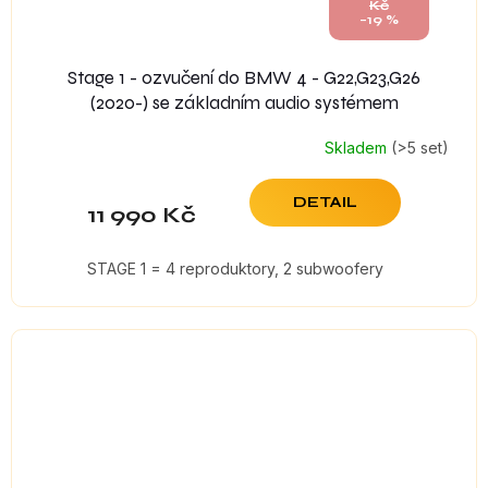
Kč
–19 %
Stage 1 - ozvučení do BMW 4 - G22,G23,G26
(2020-) se základním audio systémem
Skladem
(>5 set)
DETAIL
11 990 Kč
STAGE 1 = 4 reproduktory, 2 subwoofery