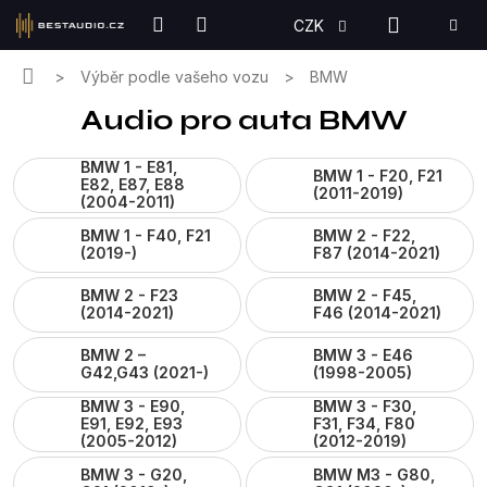
Přejít
NÁKUPN
CZK
na
KOŠÍK
obsah
Domů
Výběr podle vašeho vozu
BMW
Audio pro auta BMW
BMW 1 - E81,
BMW 1 - F20, F21
E82, E87, E88
(2011-2019)
(2004-2011)
BMW 1 - F40, F21
BMW 2 - F22,
(2019-)
F87 (2014-2021)
BMW 2 - F23
BMW 2 - F45,
(2014-2021)
F46 (2014-2021)
BMW 2 –
BMW 3 - E46
G42,G43 (2021-)
(1998-2005)
BMW 3 - E90,
BMW 3 - F30,
E91, E92, E93
F31, F34, F80
(2005-2012)
(2012-2019)
BMW 3 - G20,
BMW M3 - G80,