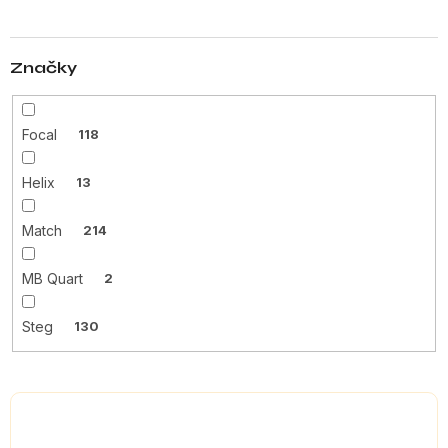
ů
Značky
Focal
118
Helix
13
Match
214
MB Quart
2
Steg
130
V
ý
p