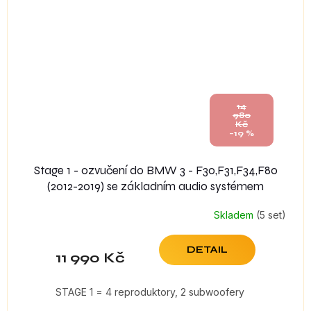
14
980
Kč
–19 %
Stage 1 - ozvučení do BMW 3 - F30,F31,F34,F80
(2012-2019) se základním audio systémem
Skladem
(5 set)
DETAIL
11 990 Kč
STAGE 1 = 4 reproduktory, 2 subwoofery