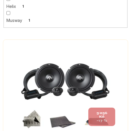
Helix
1
Musway
1
V
ý
p
i
s
p
r
o
d
u
k
t
3 036
Kč
ů
–17 %