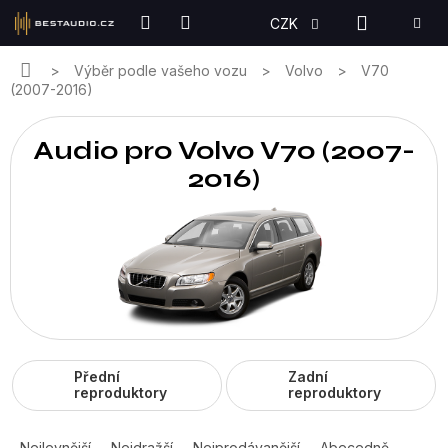
Přejít
NÁKUPN
CZK
na
KOŠÍK
obsah
Domů
Výběr podle vašeho vozu
Volvo
V70
(2007-2016)
Audio pro Volvo V70 (2007-
2016)
Přední
Zadní
reproduktory
reproduktory
Ř
a
Nejlevnější
Nejdražší
Nejprodávanější
Abecedně