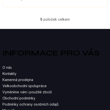
5
položek celkem
O
V
Z
á
L
p
a
Á
INFORMACE PRO VÁS
t
D
í
A
O nás
C
Kontakty
Kamenná prodejna
Í
Velkoobchodní spolupráce
P
Vyměníme vám i použité zboží
R
Obchodní podmínky
Podmínky ochrany osobních údajů
V