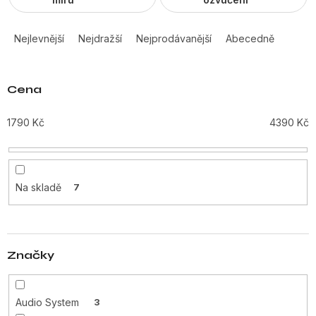
Ř
a
Nejlevnější
Nejdražší
Nejprodávanější
Abecedně
z
e
n
Cena
í
p
1790
Kč
4390
Kč
r
o
d
u
Na skladě
7
k
t
ů
Značky
Audio System
3