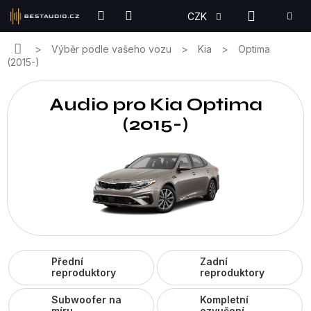
Přejít
NÁKUPN
CZK
na
KOŠÍK
obsah
Domů
Výběr podle vašeho vozu
Kia
Optima
(2015-)
Audio pro Kia Optima
(2015-)
Přední
Zadní
reproduktory
reproduktory
Subwoofer na
Kompletní
míru
ozvučení