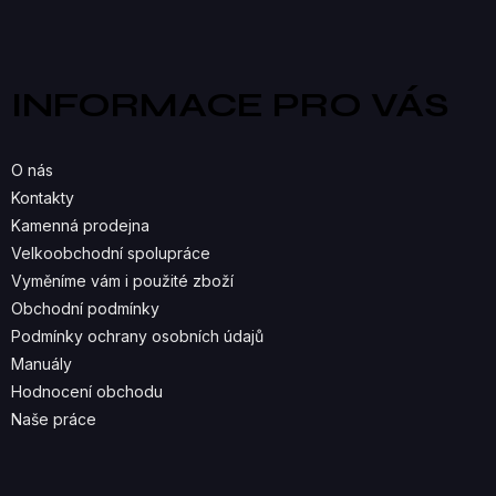
V
Z
á
L
p
a
Á
INFORMACE PRO VÁS
t
D
í
A
O nás
C
Kontakty
Kamenná prodejna
Í
Velkoobchodní spolupráce
P
Vyměníme vám i použité zboží
R
Obchodní podmínky
Podmínky ochrany osobních údajů
V
Manuály
K
Hodnocení obchodu
Naše práce
Y
V