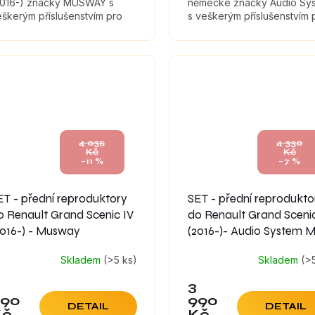
2016-) značky MUSWAY s
německé značky Audio Sy
škerým příslušenstvím pro
s veškerým příslušenstvím 
ntáž a tlumícími materiály,
montáž a tlumícími materiály
eré maximálně zefektivní
které maximálně zefektivní
uk...
zvuk...
4 035
4 330
Kč
Kč
–11 %
–7 %
ET - přední reproduktory
SET - přední reprodukto
o Renault Grand Scenic IV
do Renault Grand Scenic
2016-) - Musway
(2016-)- Audio System 
Skladem
(>5 ks)
Skladem
(>
3
590
990
DETAIL
DETAIL
Kč
Kč