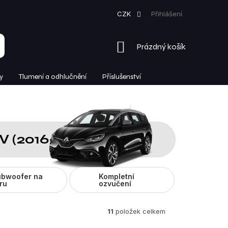
CZK
Přihlášení
NÁKUPNÍ
Prázdný košík
KOŠÍK
y
Tlumení a odhlučnění
Příslušenství
V (2016-2022)
bwoofer na
Kompletní
ru
ozvučení
11
položek celkem