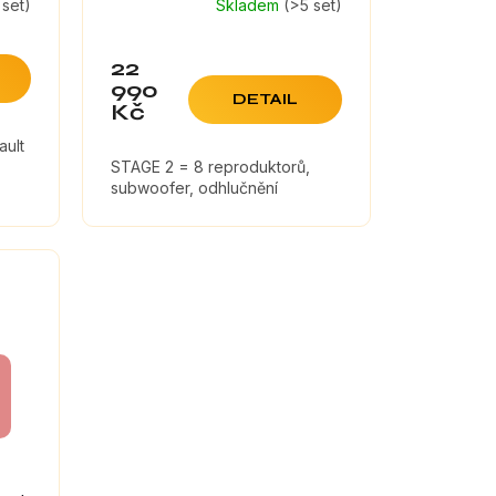
 set)
Skladem
(>5 set)
22
990
DETAIL
Kč
ault
STAGE 2 = 8 reproduktorů,
subwoofer, odhlučnění