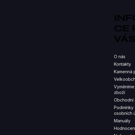
t
í
IN
CE
VÁ
O nás
Kontakty
Kamenná 
Velkoobch
Vyměníme 
zboží
Obchodní
Podmínky 
osobních 
Manuály
Hodnocen