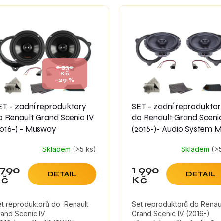
2 532
Kč
–29 %
ET - zadní reproduktory
SET - zadní reprodukto
o Renault Grand Scenic IV
do Renault Grand Scenic
2016-) - Musway
(2016-)- Audio System 
Skladem
(>5 ks)
Skladem
(>
 790
1 990
DETAIL
DETAIL
Kč
Kč
et reproduktorů do Renault
Set reproduktorů do Renau
rand Scenic IV
Grand Scenic IV (2016-)