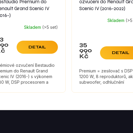
estaudio Premium do
ozvučení do Renault Gr
enault Grand Scenic IV
Scenic IV (2016-2022)
2016-)
Skladem
(>5
Skladem
(>5 set)
3
35
990
DETAIL
990
Kč
DETAIL
Kč
rémiové ozvučení Bestaudio
remium do Renault Grand
Premium = zesilovač s DSP
cenic IV (2016-) s výkonem
1200 W, 8 reproduktorů, akt
80 W, DSP procesorem a
subwoofer, odhlučnění
ubwooferem.
O
V
L