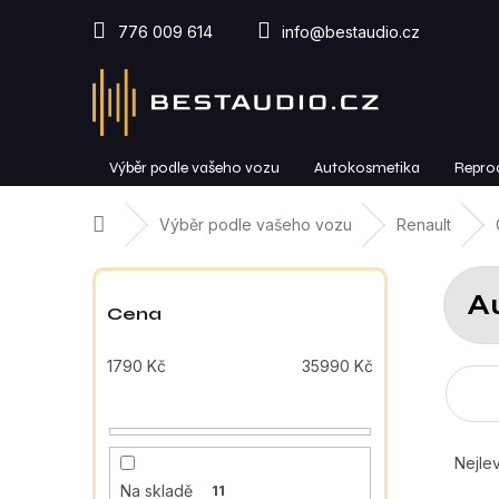
Přejít
na
776 009 614
info@bestaudio.cz
obsah
Výběr podle vašeho vozu
Autokosmetika
Repro
Domů
Výběr podle vašeho vozu
Renault
P
o
A
s
Cena
t
r
1790
Kč
35990
Kč
a
n
n
Ř
í
a
Nejlev
p
z
Na skladě
11