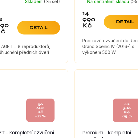
Skladem
(>5 set)
Na centrálním skladu
(>5
14
2
990
DETAIL
990
Kč
DETAIL
Kč
Prémiové ozvučení do Ren
TAGE 1 = 8 reproduktorů,
Grand Scenic IV (2016-) s
hlučnění předních dveří
výkonem 500 W
30
42
680
380
Kč
Kč
–21 %
–15 %
ET - kompletní ozvučení
Premium - kompletní