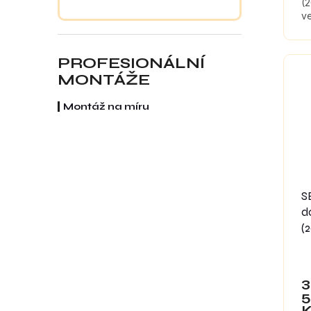
(
ve
mo
kt
zv
PROFESIONÁLNÍ
MONTÁŽE
Montáž na míru
S
d
(
3