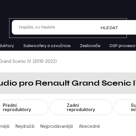
HLEDAT
duktory
Subwoofery a ozvučnice
Zesilovače
DSP procesor
Grand Scenic IV (2016-2022)
udio pro Renault Grand Scenic I
Přední
Zadní
Su
reproduktory
reproduktory
mí
nější
Nejdražší
Nejprodávanější
Abecedně