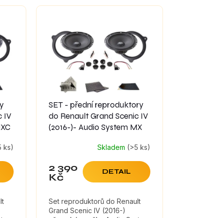
ry
SET - přední reproduktory
 IV
do Renault Grand Scenic IV
MXC
(2016-)- Audio System MX
5 ks)
Skladem
(>5 ks)
2 390
DETAIL
Kč
lt
Set reproduktorů do Renault
Grand Scenic IV (2016-)