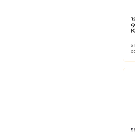
1
S
od
S