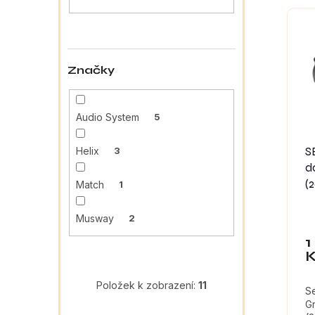
a
e
V
n
n
ý
e
í
p
l
p
i
r
s
Značky
o
p
d
r
u
o
Audio System
5
k
d
t
u
S
Helix
3
ů
k
d
t
(
Match
1
ů
Musway
2
1
Položek k zobrazení:
11
S
G