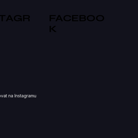
STAGR
FACEBOO
K
vat na Instagramu