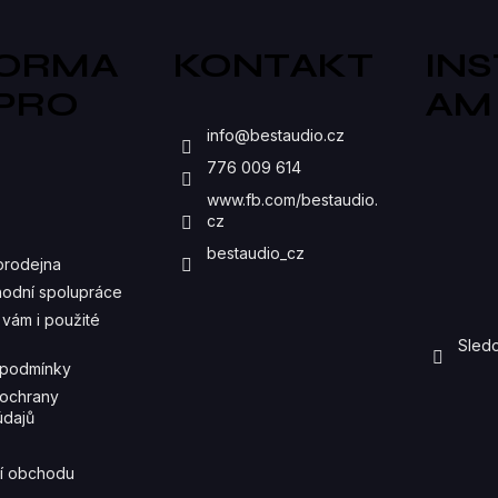
Á
D
FORMA
KONTAKT
IN
A
 PRO
AM
C
S
info
@
bestaudio.cz
Í
776 009 614
P
www.fb.com/bestaudio.
cz
R
bestaudio_cz
prodejna
V
odní spolupráce
K
vám i použité
Sledo
Y
 podmínky
V
ochrany
údajů
Ý
P
í obchodu