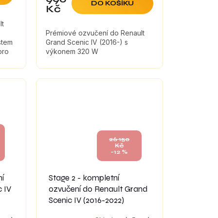
DO KOŠÍKU
Kč
lt
Prémiové ozvučení do Renault
stem
Grand Scenic IV (2016-) s
pro
výkonem 320 W
,
26 150
Kč
–12 %
ní
Stage 2 - kompletní
 IV
ozvučení do Renault Grand
Scenic IV (2016-2022)