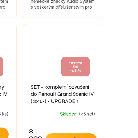
stem
německé značky Audio System
pro
s veškerým příslušenstvím pro
,
montáž a tlumícími materiály,
které maximálně zefektivní
zvuk...
12 570
Kč
–28 %
ry
SET - kompletní ozvučení
 IV
do Renault Grand Scenic IV
M
(2016-) - UPGRADE 1
5 ks)
Skladem
(>5 set)
8
990