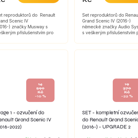
et reproduktorů do Renault
Set reproduktorů do Renau
rand Scenic IV
Grand Scenic IV (2016-)
2016-) značky Musway s
německé značky Audio Sy
škerým příslušenstvím pro
s veškerým příslušenstvím 
ntáž a tlumícími materiály,
montáž a tlumícími materiály
eré maximálně zefektivní
které maximálně zefektivní
uk...
zvuk...
14
19
590
370
Kč
Kč
–10 %
–22 %
tage 1 - ozvučení do
SET - kompletní ozvuče
enault Grand Scenic IV
do Renault Grand Scenic
2016-2022)
(2016-) - UPGRADE 2