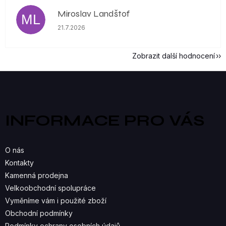
Miroslav Landštof
ML
Hodnocení obchodu je 5 z 5 hvězdiček.
21.7.2026
Zobrazit další hodnocení
Z
á
p
a
INFORMACE PRO VÁS
t
í
O nás
Kontakty
Kamenná prodejna
Velkoobchodní spolupráce
Vyměníme vám i použité zboží
Obchodní podmínky
Podmínky ochrany osobních údajů