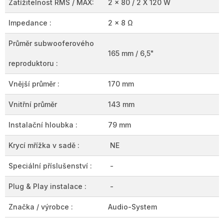
Zatížitelnost RMS / MAX:
2 x 80 / 2 X 120 W
Impedance :
2 x 8
Ω
Průměr subwooferového
165 mm / 6,5"
reproduktoru :
Vnější průměr :
170 mm
Vnitřní průměr
143 mm
Instalační hloubka :
79 mm
Krycí mřížka v sadě :
NE
Speciální příslušenství :
-
Plug & Play instalace :
-
Značka / výrobce :
Audio-System