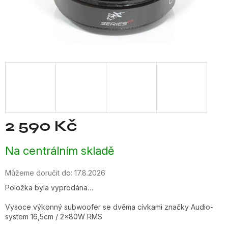
2 590 Kč
Měrná
Na centrálním skladě
cena:
Můžeme doručit do:
17.8.2026
Položka byla vyprodána…
Vysoce výkonný subwoofer se dvěma cívkami značky Audio-
system 16,5cm / 2x80W RMS