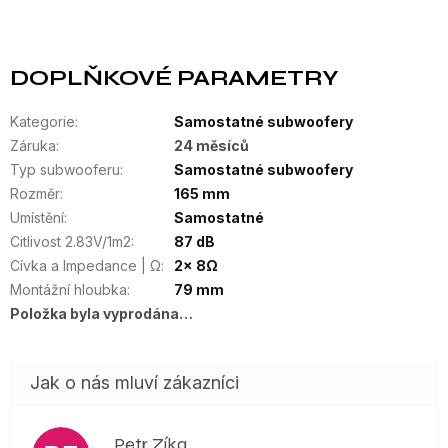
DOPLŇKOVÉ PARAMETRY
Kategorie
:
Samostatné subwoofery
Záruka
:
24 měsíců
Typ subwooferu
:
Samostatné subwoofery
Rozměr
:
165 mm
Umístění
:
Samostatné
Citlivost 2.83V/1m2
:
87 dB
Cívka a Impedance | Ω
:
2x 8Ω
Montážní hloubka
:
79 mm
Položka byla vyprodána…
Petr Zíka