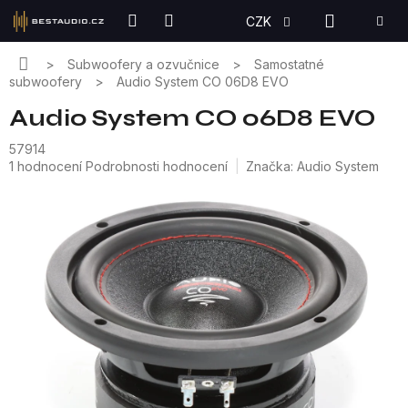
Přejít
NÁKUPN
CZK
na
KOŠÍK
obsah
Domů
Subwoofery a ozvučnice
Samostatné
subwoofery
Audio System CO 06D8 EVO
Audio System CO 06D8 EVO
57914
Průměrné
1 hodnocení
Podrobnosti hodnocení
Značka:
Audio System
hodnocení
produktu
je
5,0
z
5
hvězdiček.