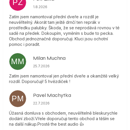
PZ
Hodnocení obchodu je 5 z 5 hvězdiček.
1.8.2026
Zatím jsem namontoval přední dveře a rozdíl je
neuvěřitelný. Akorát tam ještě drnčí ten reprák v
prostředku palubky. Škoda, že se neprodává rovnou v té
sadě na předek. Dokoupím, vyměním s bude to pecka.
Obchod jednoznačně doporučuji. Kluci jsou ochotní
pomoc i poradit.
Milan Muchna
MM
Hodnocení obchodu je 5 z 5 hvězdiček.
25.7.2026
Zatím jsem namontoval jen přední dveře a okamžitě velký
rozdíl. Doporučuji! 5 hvězdiček !
Pavel Machytka
PM
Hodnocení obchodu je 5 z 5 hvězdiček.
22.7.2026
Úžasná domluva s obchodem, neuvěřitelně bleskurychle
dodání zboží.Vřele doporučuji tento obchod a těším se
na další nákup.Prostě the best audio 👍