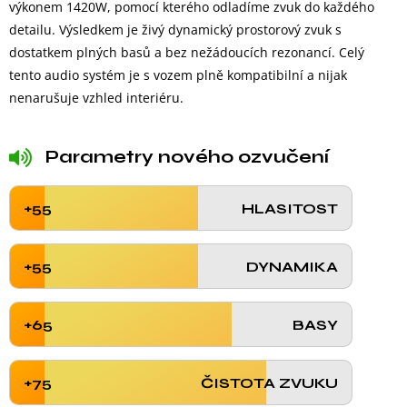
výkonem 1420W, pomocí kterého odladíme zvuk do každého
detailu. Výsledkem je živý dynamický prostorový zvuk s
dostatkem plných basů a bez nežádoucích rezonancí. Celý
tento audio systém je s vozem plně kompatibilní a nijak
nenarušuje vzhled interiéru.
Parametry nového ozvučení
+55
HLASITOST
+55
DYNAMIKA
+65
BASY
+75
ČISTOTA ZVUKU