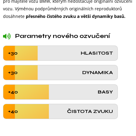
pro majitele vozů BMW, kterým nedostačuje originální ozvučení
vozu. Výměnou podprůměrných originálních reproduktorů
dosáhnete
přesného čistého zvuku a větší dynamiky basů.
Parametry nového ozvučení
+30
HLASITOST
+30
DYNAMIKA
+40
BASY
+40
ČISTOTA ZVUKU