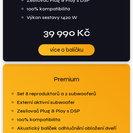
Zesilovač Plug & Play s DSP
100% kompatibilita
Výkon sestavy 1420 W
39 990 Kč
více o balíčku
Premium
Set 8 reproduktorů a 2 subwooferů
Externí aktivní subwoofer
Zesilovač Plug & Play s DSP
100% kompatibilita
Akustický balíček odhlučnění obložení dveří