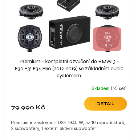
88
430
Kč
–9 %
Premium - kompletní ozvučení do BMW 3 -
F30,F31,F34,F80 (2012-2019) se základním audio
systémem
Skladem
(>5 set)
DETAIL
79 990 Kč
Premium = zesilovač s DSP 1940 W, až 10 reproduktorů,
2 subwoofery, 1 externí aktivní subwoofer