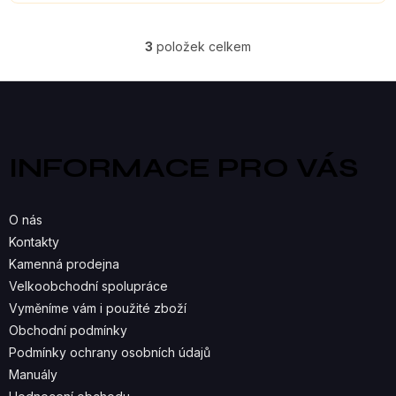
3
položek celkem
O
V
Z
á
L
p
a
Á
INFORMACE PRO VÁS
t
D
í
A
O nás
C
Kontakty
Kamenná prodejna
Í
Velkoobchodní spolupráce
P
Vyměníme vám i použité zboží
R
Obchodní podmínky
Podmínky ochrany osobních údajů
V
Manuály