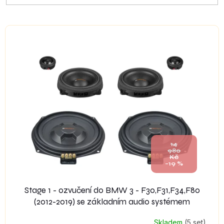
V
ý
p
i
s
p
r
o
d
u
k
14
t
980
Kč
ů
–19 %
Stage 1 - ozvučení do BMW 3 - F30,F31,F34,F80
(2012-2019) se základním audio systémem
Skladem
(5 set)