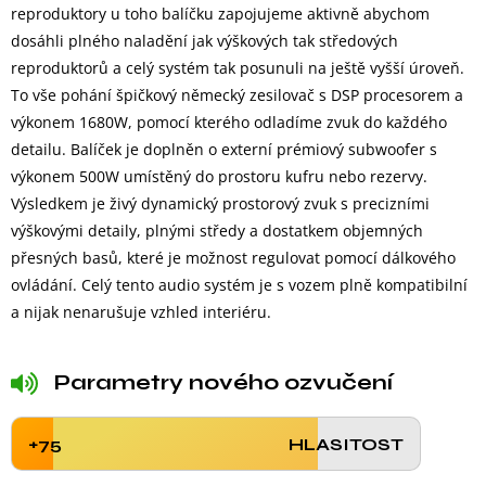
reproduktory u toho balíčku zapojujeme aktivně abychom
dosáhli plného naladění jak výškových tak středových
reproduktorů a celý systém tak posunuli na ještě vyšší úroveň.
To vše pohání špičkový německý zesilovač s DSP procesorem a
výkonem 1680W, pomocí kterého odladíme zvuk do každého
detailu. Balíček je doplněn o externí prémiový subwoofer s
výkonem 500W umístěný do prostoru kufru nebo rezervy.
Výsledkem je živý dynamický prostorový zvuk s precizními
výškovými detaily, plnými středy a dostatkem objemných
přesných basů, které je možnost regulovat pomocí dálkového
ovládání. Celý tento audio systém je s vozem plně kompatibilní
a nijak nenarušuje vzhled interiéru.
Parametry nového ozvučení
+75
HLASITOST