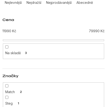
a
Nejlevnější
Nejdražší
Nejprodávanější
Abecedně
z
e
n
Cena
í
p
11990
Kč
79990
Kč
r
o
d
u
Na skladě
3
k
t
ů
Značky
Match
2
Steg
1