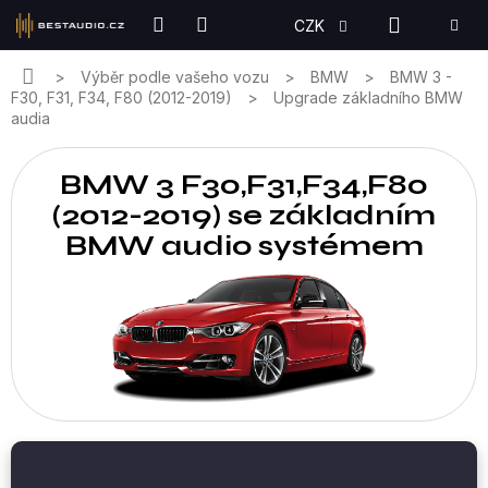
Přejít
NÁKUPN
CZK
na
KOŠÍK
obsah
Domů
Výběr podle vašeho vozu
BMW
BMW 3 -
F30, F31, F34, F80 (2012-2019)
Upgrade základního BMW
audia
BMW 3 F30,F31,F34,F80
(2012-2019) se základním
BMW audio systémem