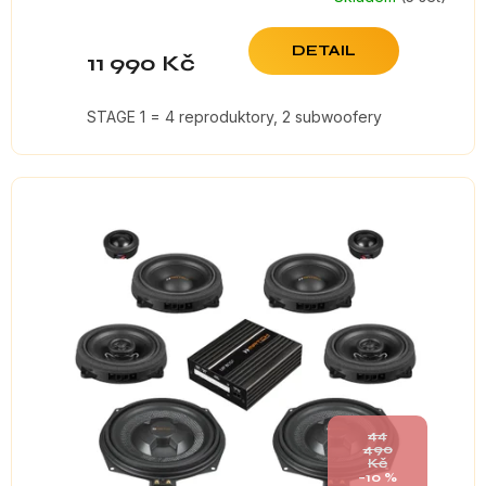
DETAIL
11 990 Kč
STAGE 1 = 4 reproduktory, 2 subwoofery
44
490
Kč
–10 %