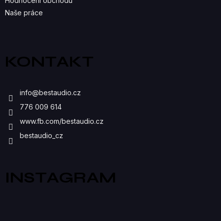
K
Hodnocení obchodu
Naše práce
Y
V
Ý
KONTAKT
P
I
info
@
bestaudio.cz
S
776 009 614
U
www.fb.com/bestaudio.cz
bestaudio_cz
INSTAGRAM