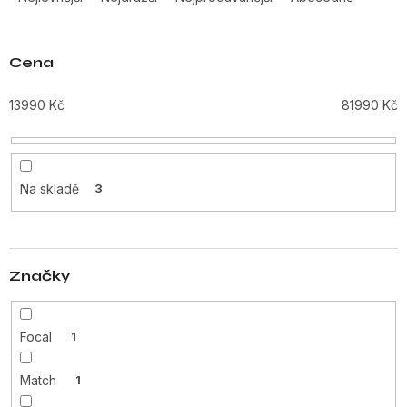
z
e
n
Cena
í
p
13990
Kč
81990
Kč
r
o
d
u
Na skladě
3
k
t
ů
Značky
Focal
1
Match
1