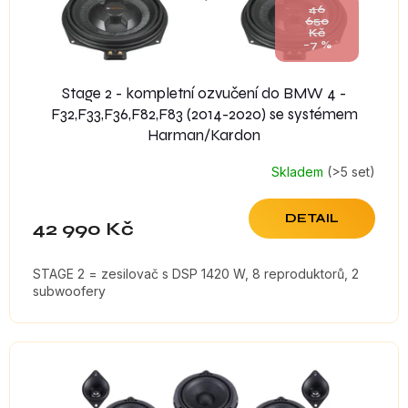
46
650
Kč
–7 %
Stage 2 - kompletní ozvučení do BMW 4 -
F32,F33,F36,F82,F83 (2014-2020) se systémem
Harman/Kardon
Skladem
(>5 set)
DETAIL
42 990 Kč
STAGE 2 = zesilovač s DSP 1420 W, 8 reproduktorů, 2
subwoofery