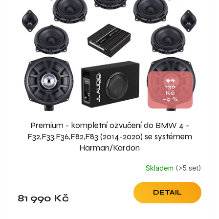
90
130
Kč
–9 %
Premium - kompletní ozvučení do BMW 4 -
F32,F33,F36,F82,F83 (2014-2020) se systémem
Harman/Kardon
Skladem
(>5 set)
DETAIL
81 990 Kč