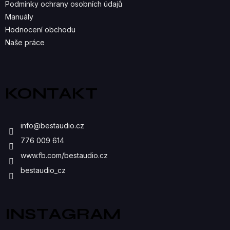
Podmínky ochrany osobních údajů
V
Manuály
K
Hodnocení obchodu
Naše práce
Y
V
Ý
KONTAKT
P
I
info
@
bestaudio.cz
S
776 009 614
U
www.fb.com/bestaudio.cz
bestaudio_cz
INSTAGRAM