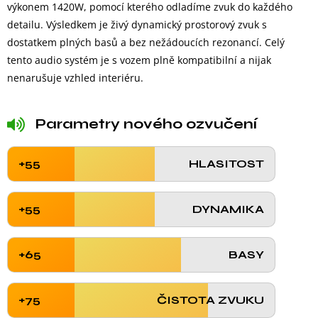
výkonem 1420W, pomocí kterého odladíme zvuk do každého
detailu. Výsledkem je živý dynamický prostorový zvuk s
dostatkem plných basů a bez nežádoucích rezonancí. Celý
tento audio systém je s vozem plně kompatibilní a nijak
nenarušuje vzhled interiéru.
Parametry nového ozvučení
+55
HLASITOST
+55
DYNAMIKA
+65
BASY
+75
ČISTOTA ZVUKU