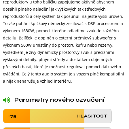
reproduktory u toho balíčku zapojujeme aktivně abychom
dosáhli plného naladění jak výškových tak středových
reproduktorů a celý systém tak posunuli na ještě vyšší úroveň.
To vše pohání špičkový německý zesilovač s DSP procesorem a
výkonem 1680W, pomocí kterého odladíme zvuk do každého
detailu. Balíček je doplněn o externí prémiový subwoofer s
výkonem 500W umístěný do prostoru kufru nebo rezervy.
Výsledkem je živý dynamický prostorový zvuk s precizními
výškovými detaily, plnými středy a dostatkem objemných
přesných basů, které je možnost regulovat pomocí dálkového
ovládání. Celý tento audio systém je s vozem plně kompatibilní
a nijak nenarušuje vzhled interiéru.
Parametry nového ozvučení
+75
HLASITOST