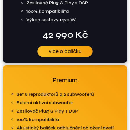
Zesilovač Plug & Play s DSP
100% kompatibilita
Výkon sestavy 1420 W
42 990 Kč
více o balíčku
Premium
Set 8 reproduktorů a 2 subwooferů
Externí aktivní subwoofer
Zesilovač Plug & Play s DSP
100% kompatibilita
Akustický balíček odhlučnění obložení dveří