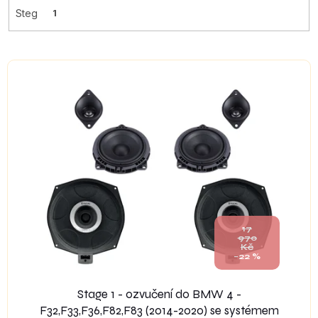
Steg
1
V
ý
p
i
s
p
r
o
d
u
k
17
t
970
Kč
ů
–22 %
Stage 1 - ozvučení do BMW 4 -
F32,F33,F36,F82,F83 (2014-2020) se systémem