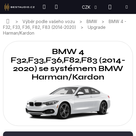
Přejít
NÁKUPN
CZK
na
KOŠÍK
obsah
Domů
Výběr podle vašeho vozu
BMW
BMW 4 -
F32, F33, F36, F82, F83 (2014-2020)
Upgrade
Harman/Kardon
BMW 4
F32,F33,F36,F82,F83 (2014-
2020) se systémem BMW
Harman/Kardon