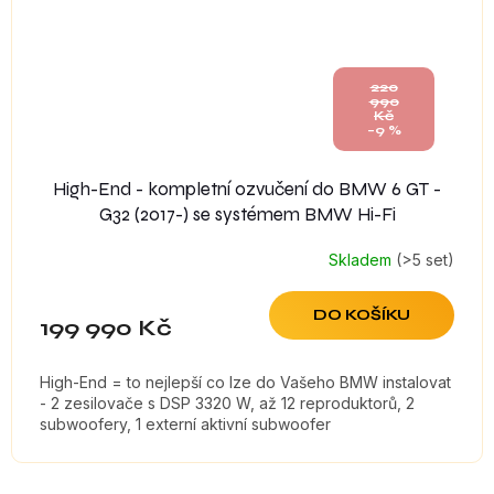
220
990
Kč
–9 %
High-End - kompletní ozvučení do BMW 6 GT -
G32 (2017-) se systémem BMW Hi-Fi
Skladem
(>5 set)
DO KOŠÍKU
199 990 Kč
High-End = to nejlepší co lze do Vašeho BMW instalovat
- 2 zesilovače s DSP 3320 W, až 12 reproduktorů, 2
subwoofery, 1 externí aktivní subwoofer