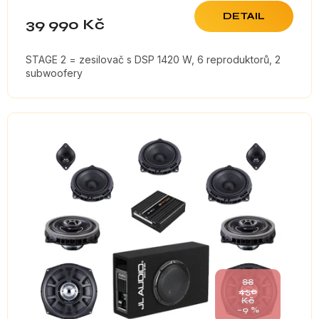
DETAIL
39 990 Kč
STAGE 2 = zesilovač s DSP 1420 W, 6 reproduktorů, 2
subwoofery
88
430
Kč
–9 %