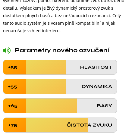
výkonem 1420W, pomocí kterého odladíme zvuk do každého
detailu. Výsledkem je živý dynamický prostorový zvuk s
dostatkem plných basů a bez nežádoucích rezonancí. Celý
tento audio systém je s vozem plně kompatibilní a nijak
nenarušuje vzhled interiéru.
Parametry nového ozvučení
+55
HLASITOST
+55
DYNAMIKA
+65
BASY
+75
ČISTOTA ZVUKU