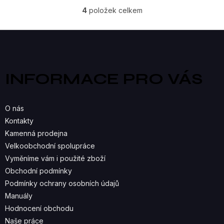
4
položek celkem
O
V
Z
á
L
p
a
Á
INFORMACE PRO VÁS
t
D
í
A
O nás
C
Kontakty
Kamenná prodejna
Í
Velkoobchodní spolupráce
P
Vyměníme vám i použité zboží
R
Obchodní podmínky
Podmínky ochrany osobních údajů
V
Manuály
K
Hodnocení obchodu
Naše práce