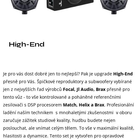
High-End
Je pro vás dost dobré jen to nejlepší? Pak je upgrade
High-End
přesně pro Vás. Špičkové reproduktory a subwoofery vybírané
jen z nejvyšších řad výrobců
Focal, Jl Audio, Brax
přesně pro
tento vůz - to vše kontrolované a poháněné referenčními
zesilovači s DSP procesorem
Match, Helix a Brax
. Profesionální
ladění naším technikem s mnohaletými zkušenostmi v oboru
zaručuje zážitek studiové kvality, hudbu budete nejen
poslouchat, ale vnímat celým tělem. To vše v maximální kvalitě,
hlasitosti a dynamice. Tento set je vytvořen pro opravdové