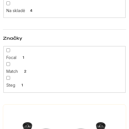
u
Na skladě
4
k
t
ů
Značky
Focal
1
Match
2
Steg
1
V
ý
p
i