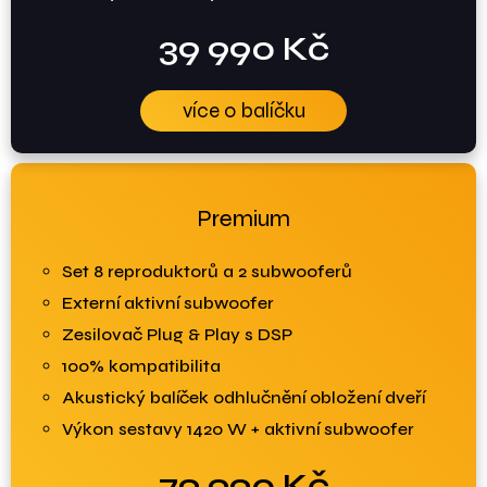
39 990 Kč
více o balíčku
Premium
Set 8 reproduktorů a 2 subwooferů
Externí aktivní subwoofer
Zesilovač Plug & Play s DSP
100% kompatibilita
Akustický balíček odhlučnění obložení dveří
Výkon sestavy 1420 W + aktivní subwoofer
79 990 Kč