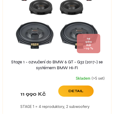
s
p
r
o
d
u
k
14
t
980
Kč
ů
–19 %
Stage 1 - ozvučení do BMW 6 GT - G32 (2017-) se
systémem BMW Hi-Fi
Skladem
(>5 set)
DETAIL
11 990 Kč
STAGE 1 = 4 reproduktory, 2 subwoofery