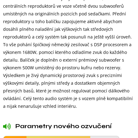
centrálních reproduktorů ve voze včetně dvou subwooferů
umístěných na originálních pozicích pod sedačkami. Přední
reproduktory u toho balíčku zapojujeme aktivně abychom
dosáhli plného naladění jak výškových tak středových
reproduktorů a celý systém tak posunuli na ještě vyšší úroveň.
To vše pohání špičkový německý zesilovač s DSP procesorem a
výkonem 1680W, pomocí kterého odladíme zvuk do každého
detailu. Balíček je doplněn o externí prémiový subwoofer s
výkonem 500W umístěný do prostoru kufru nebo rezervy.
Výsledkem je živý dynamický prostorový zvuk s precizními
výškovými detaily, plnými středy a dostatkem objemných
přesných basů, které je možnost regulovat pomocí dálkového
ovládání. Celý tento audio systém je s vozem plně kompatibilní
a nijak nenarušuje vzhled interiéru.
Parametry nového ozvučení