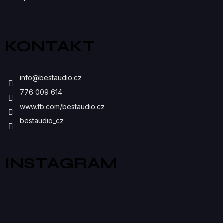
Y
V
Ý
KONTAKT
P
I
info
@
bestaudio.cz
S
776 009 614
U
www.fb.com/bestaudio.cz
bestaudio_cz
INSTAGRAM