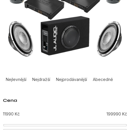
Ř
a
Nejlevnější
Nejdražší
Nejprodávanější
Abecedně
z
e
n
Cena
í
p
11990
Kč
199990
Kč
r
o
d