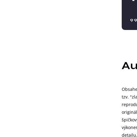
9 
Au
Obsahe
tzv. "z
reprod
originá
špičko
výkone
detailu