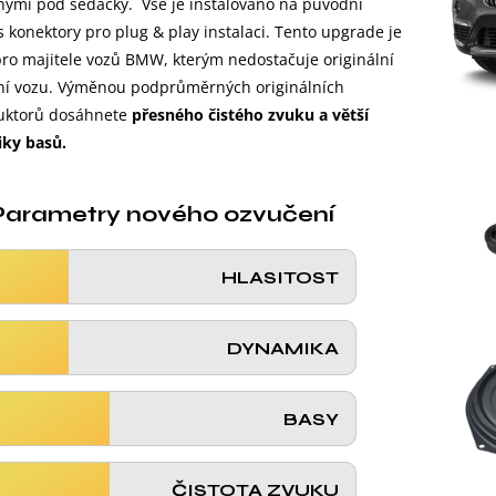
ými pod sedačky. Vše je instalováno na původní
s konektory pro plug & play instalaci. Tento upgrade je
ro majitele vozů BMW, kterým nedostačuje originální
ní vozu. Výměnou podprůměrných originálních
uktorů dosáhnete
přesného čistého zvuku a větší
ky basů.
Parametry nového ozvučení
HLASITOST
DYNAMIKA
BASY
ČISTOTA ZVUKU