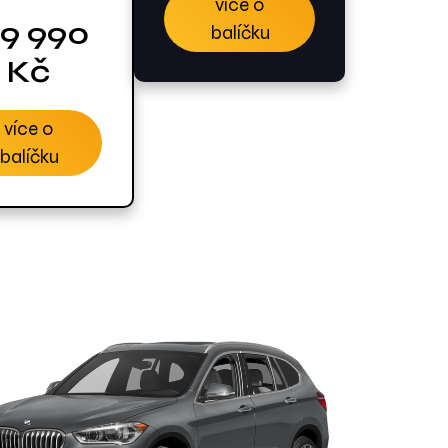
více o
99 990
balíčku
Kč
více o
balíčku