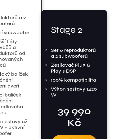
duktorů a 2
ooferů
Stage 2
ní subwoofer
ší třídy
ovačů a
Set 6 reproduktorů
duktorů od
a 2 subwooferů
movaných
bců
Zesilovač Plug &
Play s DSP
ický balíček
čnění
100% kompatibilita
ení dveří
Výkon sestavy 1420
cí balíček
W
čnění
zadlového
39 990
oru
Kč
 sestavy až
W + aktivní
oofer