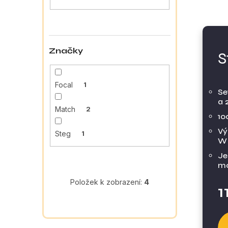
a
n
e
l
Značky
S
Focal
1
Se
a 
Match
2
10
Vý
Steg
1
W
Je
m
Položek k zobrazení:
4
1