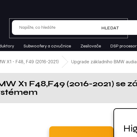
HLEDAT
duktory
Subwoofery a ozvučnice
Zesilovače
DSP procesor
W X1 - F48, F49 (2016-2021)
Upgrade základního BMW audia
MW X1 F48,F49 (2016-2021) se 
ystémem
Hi