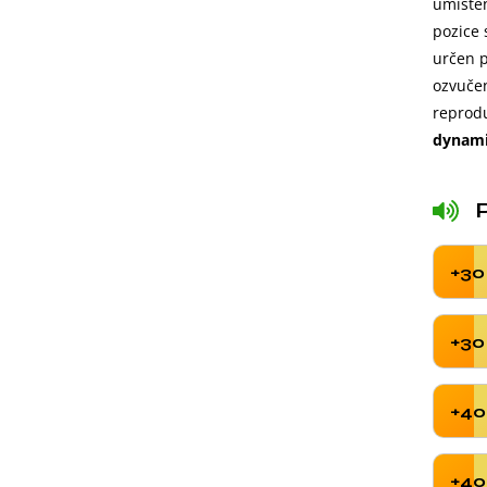
umístěn
pozice 
určen p
ozvuče
reprod
dynami
+30
+30
+40
+40