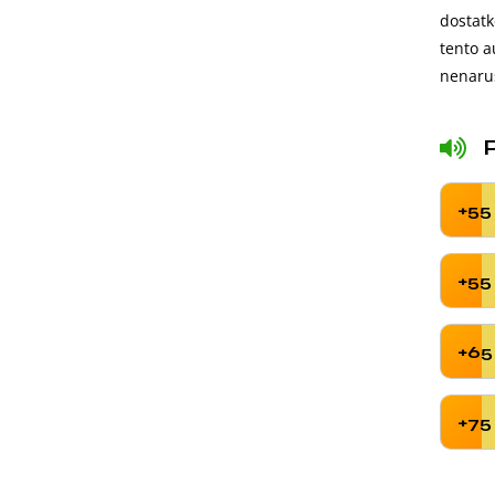
dostatk
tento a
nenaruš
+55
+55
+65
+75