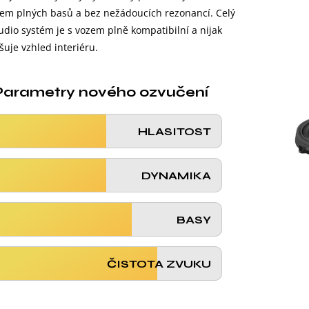
em plných basů a bez nežádoucích rezonancí. Celý
udio systém je s vozem plně kompatibilní a nijak
uje vzhled interiéru.
Parametry nového ozvučení
HLASITOST
DYNAMIKA
BASY
ČISTOTA ZVUKU