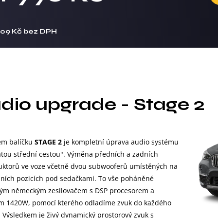
909 Kč bez DPH
dio upgrade - Stage 2
m balíčku
STAGE 2
je kompletní úprava audio systému
latou střední cestou". Výměna předních a zadních
uktorů ve voze včetně dvou subwooferů umístěných na
lních pozicích pod sedačkami. To vše poháněné
vým německým zesilovačem s DSP procesorem a
m 1420W, pomocí kterého odladíme zvuk do každého
. Výsledkem je živý dynamický prostorový zvuk s