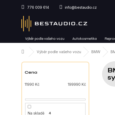
Přejít
na
776 009 614
info@bestaudio.cz
obsah
Výběr podle vašeho vozu
Autokosmetika
Repro
Domů
Výběr podle vašeho vozu
BMW
BM
P
o
B
s
Cena
t
s
r
11990
Kč
199990
Kč
a
n
n
í
p
Na skladě
4