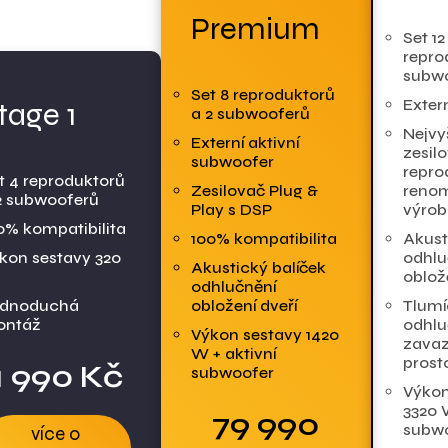
Premium
Set 12
repro
subw
Set 8 reproduktorů
tage 1
Exter
a 2 subwooferů
Nejvyš
Externí aktivní
zesil
subwoofer
repro
t 4 reproduktorů
Zesilovač Plug &
reno
2 subwooferů
Play s DSP
výro
0% kompatibilita
100% kompatibilita
Akust
kon sestavy 320
odhlu
Akustický balíček
oblož
odhlučnění
dnoduchá
obložení dveří
Tlumí
ontáž
odhlu
Výkon sestavy 1420
zava
W + aktivní
prost
1 990 Kč
subwoofer
Výkon
3320 
79 990
subw
více o