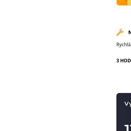
Rychlá
3 HOD
Vy