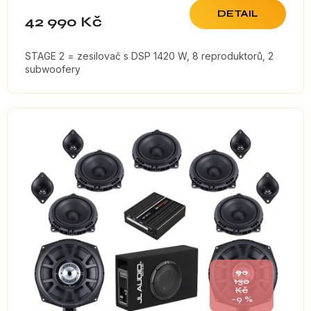
DETAIL
42 990 Kč
STAGE 2 = zesilovač s DSP 1420 W, 8 reproduktorů, 2
subwoofery
90
130
Kč
–9 %