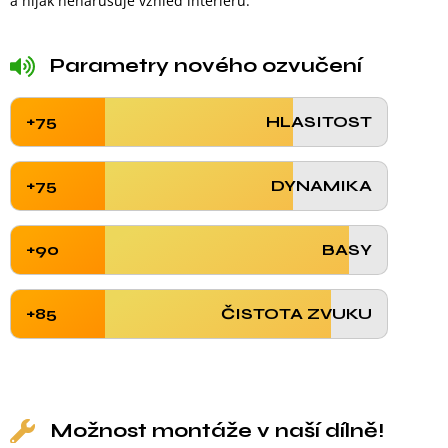
a nijak nenarušuje vzhled interiéru.
Parametry nového ozvučení
+75
HLASITOST
+75
DYNAMIKA
+90
BASY
+85
ČISTOTA ZVUKU
Možnost montáže v naší dílně!