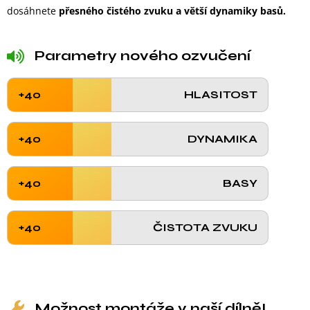
dosáhnete
přesného čistého zvuku a větší dynamiky basů.
Parametry nového ozvučení
+40
HLASITOST
+40
DYNAMIKA
+40
BASY
+40
ČISTOTA ZVUKU
Možnost montáže v naší dílně!