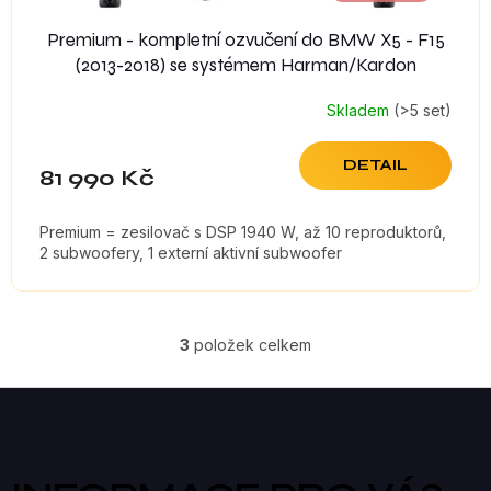
Premium - kompletní ozvučení do BMW X5 - F15
(2013-2018) se systémem Harman/Kardon
Skladem
(>5 set)
DETAIL
81 990 Kč
Premium = zesilovač s DSP 1940 W, až 10 reproduktorů,
2 subwoofery, 1 externí aktivní subwoofer
3
položek celkem
O
V
Z
á
L
p
a
Á