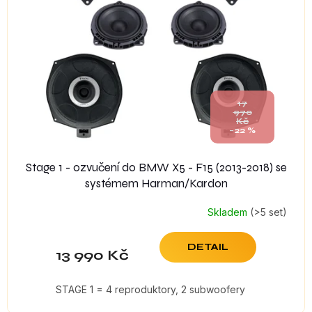
s
p
r
o
d
u
k
17
t
970
Kč
ů
–22 %
Stage 1 - ozvučení do BMW X5 - F15 (2013-2018) se
systémem Harman/Kardon
Skladem
(>5 set)
DETAIL
13 990 Kč
STAGE 1 = 4 reproduktory, 2 subwoofery