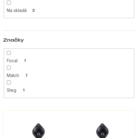
u
Na skladě
3
k
t
ů
Značky
Focal
1
Match
1
Steg
1
V
ý
p
i