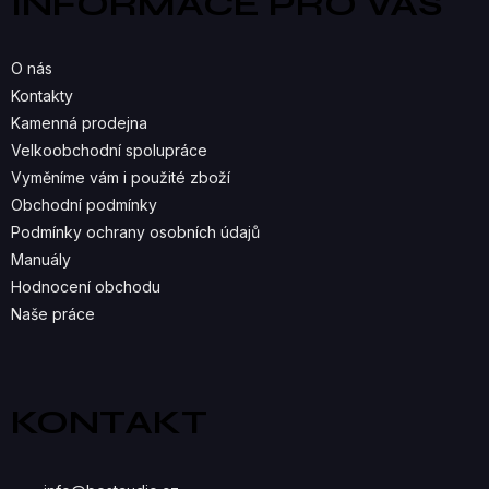
INFORMACE PRO VÁS
t
D
í
A
O nás
C
Kontakty
Kamenná prodejna
Í
Velkoobchodní spolupráce
P
Vyměníme vám i použité zboží
R
Obchodní podmínky
Podmínky ochrany osobních údajů
V
Manuály
K
Hodnocení obchodu
Naše práce
Y
V
Ý
KONTAKT
P
I