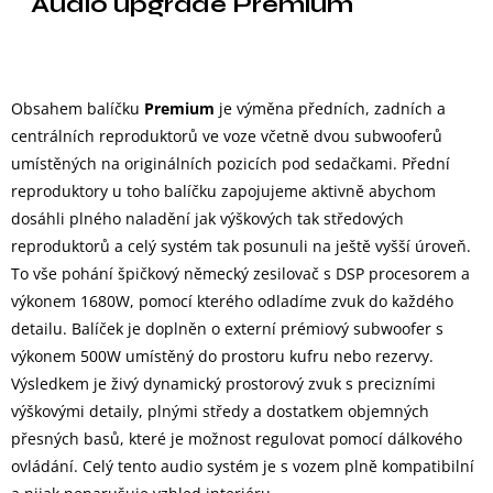
Audio upgrade Premium
Obsahem balíčku
Premium
je výměna předních, zadních a
centrálních reproduktorů ve voze včetně dvou subwooferů
umístěných na originálních pozicích pod sedačkami. Přední
reproduktory u toho balíčku zapojujeme aktivně abychom
dosáhli plného naladění jak výškových tak středových
reproduktorů a celý systém tak posunuli na ještě vyšší úroveň.
To vše pohání špičkový německý zesilovač s DSP procesorem a
výkonem 1680W, pomocí kterého odladíme zvuk do každého
detailu. Balíček je doplněn o externí prémiový subwoofer s
výkonem 500W umístěný do prostoru kufru nebo rezervy.
Výsledkem je živý dynamický prostorový zvuk s precizními
výškovými detaily, plnými středy a dostatkem objemných
přesných basů, které je možnost regulovat pomocí dálkového
ovládání. Celý tento audio systém je s vozem plně kompatibilní