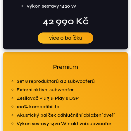
Výkon sestavy 1420 W
42 990 Kč
více o balíčku
Premium
Set 8 reproduktorů a 2 subwooferů
Externí aktivní subwoofer
Zesilovač Plug & Play s DSP
100% kompatibilita
Akustický balíček odhlučnění obložení dveří
Výkon sestavy 1420 W + aktivní subwoofer