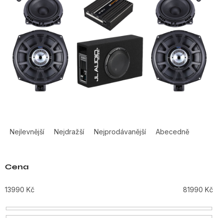
Ř
a
Nejlevnější
Nejdražší
Nejprodávanější
Abecedně
z
e
n
Cena
í
p
13990
Kč
81990
Kč
r
o
d