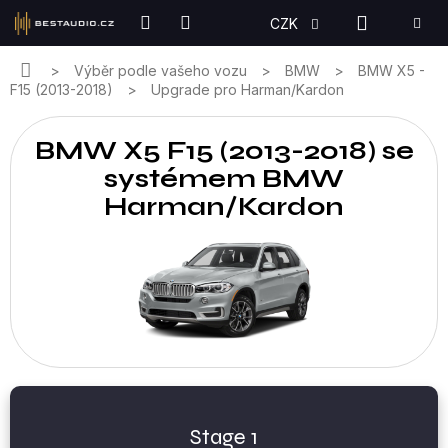
Přejít
NÁKUPN
CZK
na
KOŠÍK
obsah
Domů
Výběr podle vašeho vozu
BMW
BMW X5 -
F15 (2013-2018)
Upgrade pro Harman/Kardon
BMW X5 F15 (2013-2018) se
systémem BMW
Harman/Kardon
Stage 1