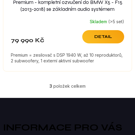
Premium - kompletní ozvučení do BMW X5 - F15
(2013-2018) se základním audio systémem
Skladem
(>5 set)
DETAIL
79 990 Kč
Premium = zesilovač s DSP 1940 W, až 10 reproduktorů,
2 subwoofery, 1 externí aktivní subwoofer
3
položek celkem
O
V
Z
á
L
p
a
Á
INFORMACE PRO VÁS
t
D
í