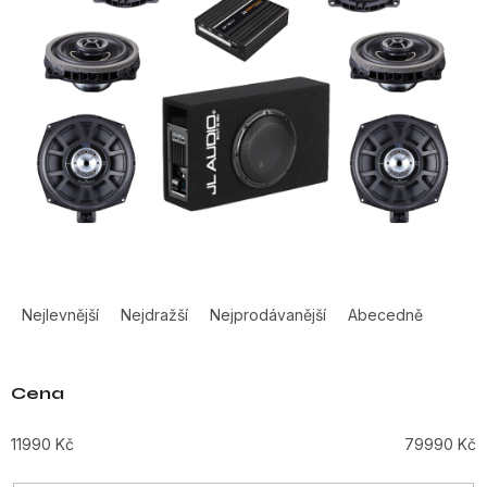
Ř
a
Nejlevnější
Nejdražší
Nejprodávanější
Abecedně
z
e
n
Cena
í
p
11990
Kč
79990
Kč
r
o