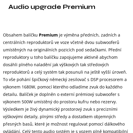
Audio upgrade Premium
Obsahem balíčku
Premium
je výměna předních, zadních a
centrálních reproduktorů ve voze včetně dvou subwooferů
umístěných na originálních pozicích pod sedačkami. Přední
reproduktory u toho balíčku zapojujeme aktivně abychom
dosáhli plného naladění jak výškových tak středových
reproduktorů a celý systém tak posunuli na ještě vyšší úroveň.
To vše pohání špičkový německý zesilovač s DSP procesorem a
výkonem 1680W, pomocí kterého odladíme zvuk do každého
detailu. Balíček je doplněn o externí prémiový subwoofer s
výkonem 500W umístěný do prostoru kufru nebo rezervy.
Výsledkem je živý dynamický prostorový zvuk s precizními
výškovými detaily, plnými středy a dostatkem objemných
přesných basů, které je možnost regulovat pomocí dálkového
ovládání. Celý tento audio systém je s vozem plně kompatibilní