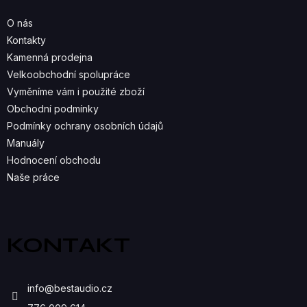
A
O nás
C
Kontakty
Kamenná prodejna
Í
Velkoobchodní spolupráce
P
Vyměníme vám i použité zboží
R
Obchodní podmínky
Podmínky ochrany osobních údajů
V
Manuály
K
Hodnocení obchodu
Naše práce
Y
V
Ý
KONTAKT
P
I
info
@
bestaudio.cz