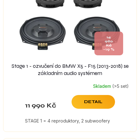
p
r
o
d
u
k
14
t
980
Kč
ů
–19 %
Stage 1 - ozvučení do BMW X5 - F15 (2013-2018) se
základním audio systémem
Skladem
(>5 set)
DETAIL
11 990 Kč
STAGE 1 = 4 reproduktory, 2 subwoofery