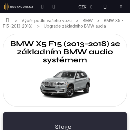
Přejít
NÁKUPN
CZK
na
KOŠÍK
obsah
Domů
Výběr podle vašeho vozu
BMW
BMW X5 -
F15 (2013-2018)
Upgrade základního BMW audia
BMW X5 F15 (2013-2018) se
základním BMW audio
systémem
Stage 1