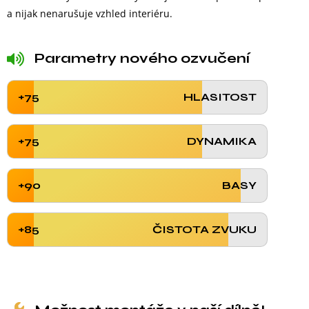
a nijak nenarušuje vzhled interiéru.
Parametry nového ozvučení
+75
HLASITOST
+75
DYNAMIKA
+90
BASY
+85
ČISTOTA ZVUKU