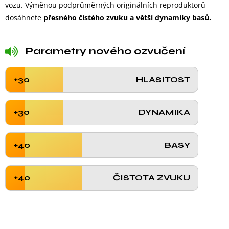
vozu. Výměnou podprůměrných originálních reproduktorů
dosáhnete
přesného čistého zvuku a větší dynamiky basů.
Parametry nového ozvučení
+30
HLASITOST
+30
DYNAMIKA
+40
BASY
+40
ČISTOTA ZVUKU