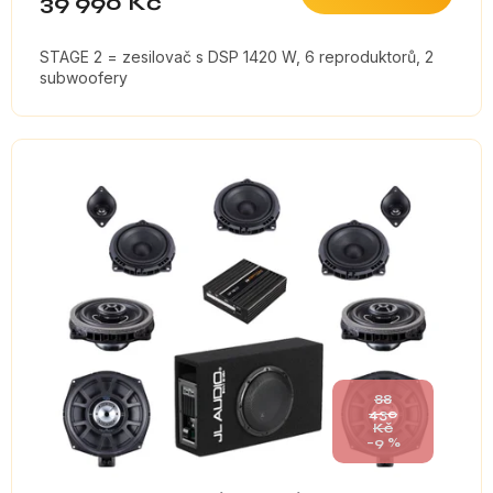
39 990 Kč
STAGE 2 = zesilovač s DSP 1420 W, 6 reproduktorů, 2
subwoofery
88
430
Kč
–9 %