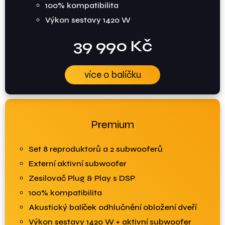
100% kompatibilita
Výkon sestavy 1420 W
39 990 Kč
více o balíčku
Premium
Set 8 reproduktorů a 2 subwooferů
Externí aktivní subwoofer
Zesilovač Plug & Play s DSP
100% kompatibilita
Akustický balíček odhlučnění obložení dveří
Výkon sestavy 1420 W + aktivní subwoofer