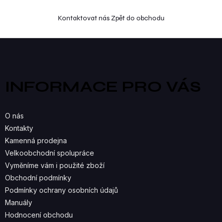
Kontaktovat nás
Zpět do obchodu
Z
á
p
a
INFORMACE PRO VÁS
t
í
O nás
Kontakty
Kamenná prodejna
Velkoobchodní spolupráce
Vyměníme vám i použité zboží
Obchodní podmínky
Podmínky ochrany osobních údajů
Manuály
Hodnocení obchodu