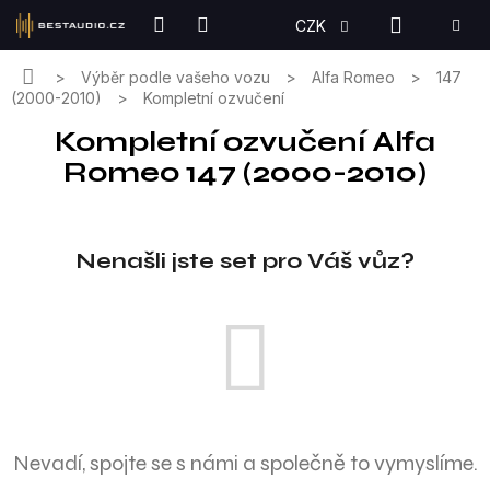
Přejít
NÁKUPN
CZK
na
KOŠÍK
obsah
Domů
Výběr podle vašeho vozu
Alfa Romeo
147
(2000-2010)
Kompletní ozvučení
Kompletní ozvučení Alfa
Romeo 147 (2000-2010)
Nenašli jste set pro Váš vůz?
Nevadí, spojte se s námi a společně to vymyslíme.