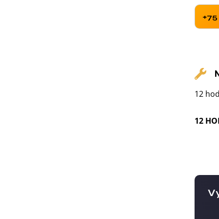
+75
12 hod
12 HO
Vy