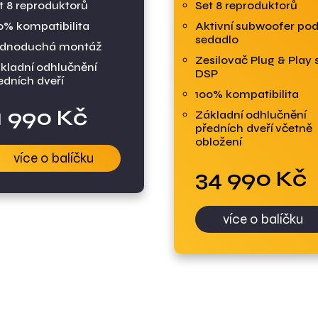
t 8 reproduktorů
Set 8 reproduktorů
0% kompatibilita
Aktivní subwoofer po
sedadlo
dnoduchá montáž
Zesilovač Plug & Play 
kladní odhlučnění
DSP
edních dveří
100% kompatibilita
1 990 Kč
Základní odhlučnění
předních dveří včetně
obložení
více o balíčku
34 990 Kč
více o balíčku