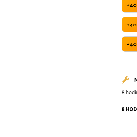
+40
+40
+40
8 hodi
8 HOD