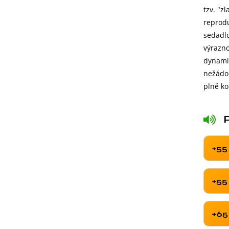
tzv. "z
reprodu
sedadlo
výrazno
dynamic
nežádou
plně ko
+55
+55
+65