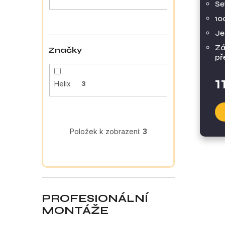
a
Se
n
10
e
Je
l
Zá
Značky
př
1
Helix
3
Položek k zobrazení:
3
PROFESIONÁLNÍ
MONTÁŽE