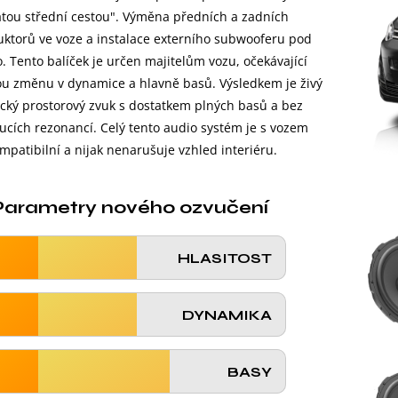
latou střední cestou". Výměna předních a zadních
ktorů ve voze a instalace externího subwooferu pod
. Tento balíček je určen majitelům vozu, očekávající
u změnu v dynamice a hlavně basů. Výsledkem je živý
ký prostorový zvuk s dostatkem plných basů a bez
cích rezonancí. Celý tento audio systém je s vozem
mpatibilní a nijak nenarušuje vzhled interiéru.
Parametry nového ozvučení
HLASITOST
DYNAMIKA
BASY