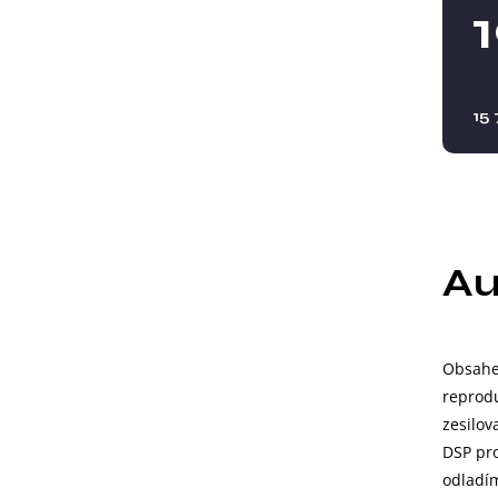
15
Au
Obsahe
reprodu
zesilov
DSP pr
odladím