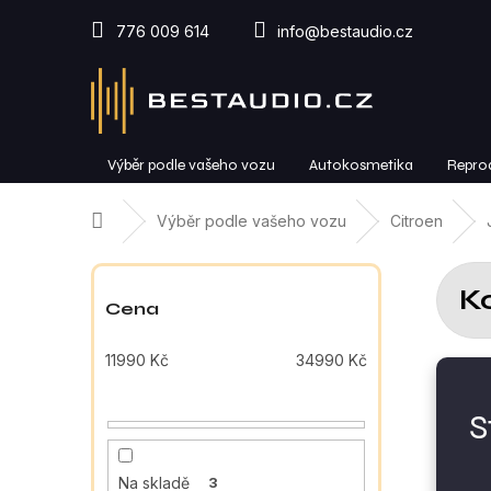
Přejít
na
776 009 614
info@bestaudio.cz
obsah
Výběr podle vašeho vozu
Autokosmetika
Repro
Domů
Výběr podle vašeho vozu
Citroen
P
o
K
s
Cena
t
r
11990
Kč
34990
Kč
a
n
S
n
í
p
Na skladě
3