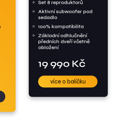
Set 8 reproduktorů
d
Aktivní subwoofer pod
sedadlo
s
100% kompatibilita
Základní odhlučnění
předních dveří včetně
obložení
19 990 Kč
více o balíčku