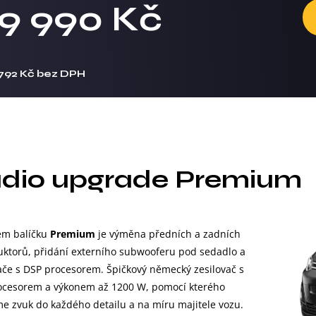
19 990 Kč
 792 Kč bez DPH
dio upgrade Premium
m balíčku
Premium
je výměna předních a zadních
ktorů, přidání externího subwooferu pod sedadlo a
ače s DSP procesorem. Špičkový německý zesilovač s
ocesorem a výkonem až 1200 W, pomocí kterého
e zvuk do každého detailu a na míru majitele vozu.