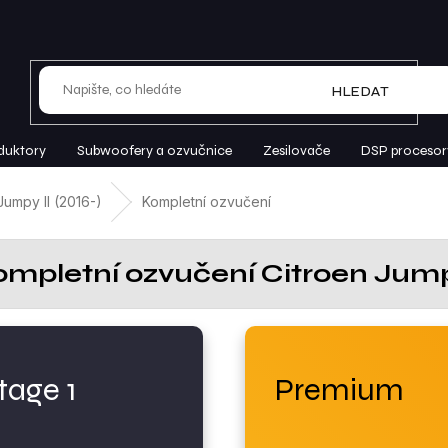
HLEDAT
duktory
Subwoofery a ozvučnice
Zesilovače
DSP procesor
Jumpy II (2016-)
Kompletní ozvučení
ompletní ozvučení Citroen Jumpy
tage 1
Premium