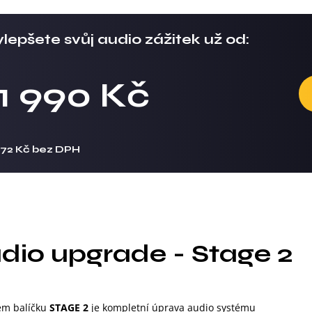
lepšete svůj audio zážitek už od:
11 990 Kč
472 Kč bez DPH
dio upgrade - Stage 2
m balíčku
STAGE 2
je kompletní úprava audio systému