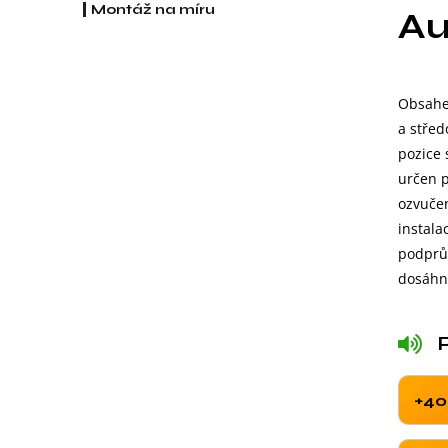
Montáž na míru
Au
Obsahe
a střed
pozice 
určen p
ozvučen
instal
podprů
dosáhn
+40