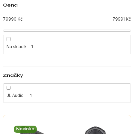
n
Cena
í
p
79990
Kč
79991
Kč
r
o
d
u
Na skladě
1
k
t
ů
Značky
JL Audio
1
V
ý
Novinka
p