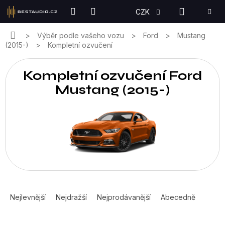
Přejít
NÁKUPN
CZK
na
KOŠÍK
obsah
Domů
Výběr podle vašeho vozu
Ford
Mustang
(2015-)
Kompletní ozvučení
Kompletní ozvučení Ford
Mustang (2015-)
Ř
a
Nejlevnější
Nejdražší
Nejprodávanější
Abecedně
z
e