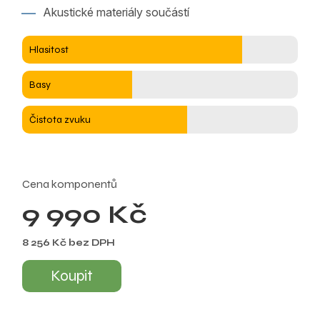
Akustické materiály součástí
Hlasitost
Basy
Čistota zvuku
Cena komponentů
9 990 Kč
8 256 Kč bez DPH
Koupit