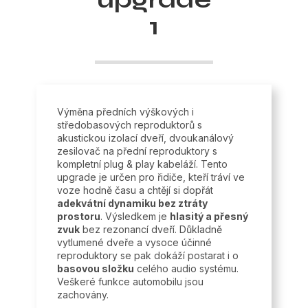
1
Výměna předních výškových i
středobasových reproduktorů s
akustickou izolací dveří, dvoukanálový
zesilovač na přední reproduktory s
kompletní plug & play kabeláží. Tento
upgrade je určen pro řidiče, kteří tráví ve
voze hodně času a chtějí si dopřát
adekvátní dynamiku bez ztráty
prostoru
. Výsledkem je
hlasitý a přesný
zvuk
bez rezonancí dveří. Důkladně
vytlumené dveře a vysoce účinné
reproduktory se pak dokáží postarat i o
basovou složku
celého audio systému.
Veškeré funkce automobilu jsou
zachovány.