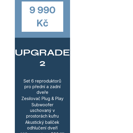
9 990
V
K
Kč
Y
V
Ý
UPGRADE
P
2
I
S
Set 6 reproduktorů
pro přední a zadní
U
dveře
Zesilovač Plug & Play
Subwoofer
uschovaný v
prostorách kufru
Akustický balíček
odhlučení dveří