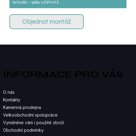
16 hodin - 9680 s DPH Kč
Objednat montáž
Z
á
p
a
INFORMACE PRO VÁS
t
í
O nás
Kontakty
Kamenná prodejna
Velkoobchodní spolupráce
Vyměníme vám i použité zboží
Obchodní podmínky