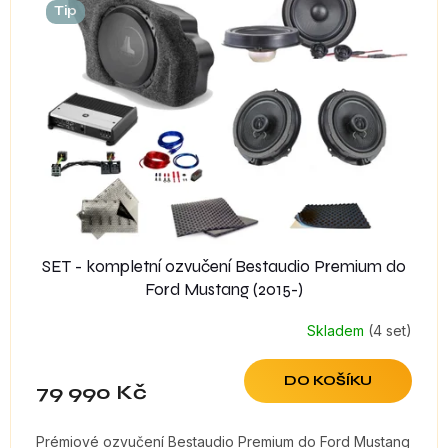
i
Tip
s
p
r
o
d
u
k
t
ů
SET - kompletní ozvučení Bestaudio Premium do
Ford Mustang (2015-)
Skladem
(4 set)
DO KOŠÍKU
79 990 Kč
Prémiové ozvučení Bestaudio Premium do Ford Mustang