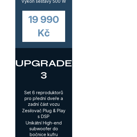
Výkon sestavy 500 W
19 990
Kč
UPGRADE
3
Set 6 reproduktorů
pro přední dveře a
zadní část vozu
Zesilovač Plug & Play
s DSP
Unikátní High-end
subwoofer do
bočnice kufru