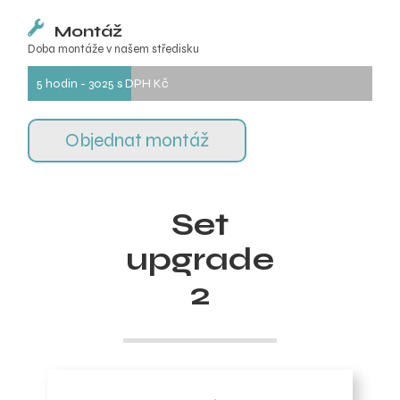
Montáž
Doba montáže v našem středisku
5 hodin - 3025 s DPH Kč
Objednat montáž
Set
upgrade
2