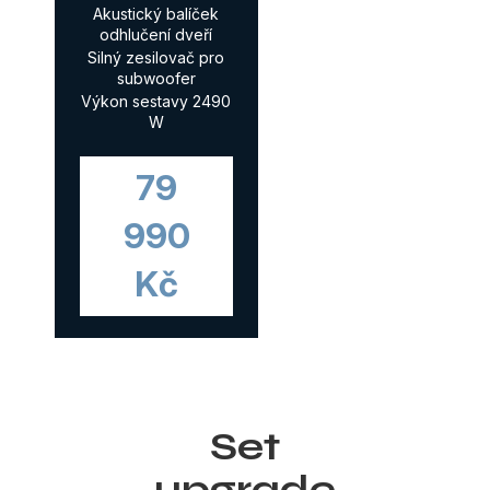
Akustický balíček
odhlučení dveří
Silný zesilovač pro
subwoofer
Výkon sestavy 2490
W
79
990
Kč
Set
upgrade