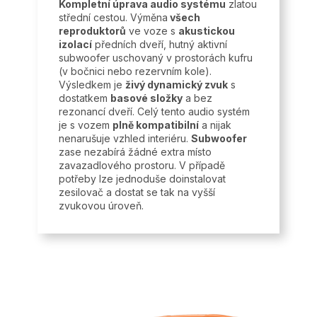
Kompletní úprava audio systému
zlatou
střední cestou. Výměna
všech
reproduktorů
ve voze s
akustickou
izolací
předních dveří, hutný aktivní
subwoofer uschovaný v prostorách kufru
(v bočnici nebo rezervním kole).
Výsledkem je
živý dynamický zvuk
s
dostatkem
basové složky
a bez
rezonancí dveří. Celý tento audio systém
je s vozem
plně kompatibilní
a nijak
nenarušuje vzhled interiéru.
Subwoofer
zase nezabírá žádné extra místo
zavazadlového prostoru. V případě
potřeby lze jednoduše doinstalovat
zesilovač a dostat se tak na vyšší
zvukovou úroveň.