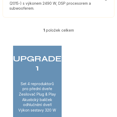
(2015-) s výkonem 2490 W, DSP procesorem a
subwooferem.
1
položek celkem
O
V
L
UPGRADE
Á
1
D
A
Set 4 reproduktorů
C
pro přední dveře
Zesilovač Plug & Play
Í
Akustický balíček
odhlučnění dveří
P
Výkon sestavy 320 W
R