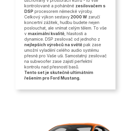
uschovaný v prostorách kufru - to vše
kontrolované a poháněné
zesilovačem s
DSP
procesorem německé výroby.
Celkový výkon sestavy
2000 W
zaručí
koncertní zážitek, hudbu budete nejen
poslouchat, ale vnímat celým tělem. To vše
v
maximální kvalitě
, hlasitosti a
dynamice. DSP zesilovač od jednoho z
nejlepších výrobců na světě
pak zase
umožní vyladění celého audio systému
přesně pro Vaše uši. Samostatný zesilovač
na subwoofer zase zajistí perfektní
kontrolu nad přesností basů.
Tento set je skutečně ultimátním
řešením pro Ford Mustang.