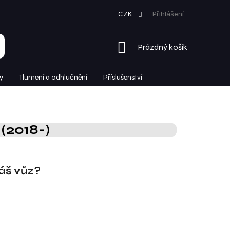
CZK
Přihlášení
NÁKUPNÍ
Prázdný košík
KOŠÍK
y
Tlumení a odhlučnění
Příslušenství
(2018-)
Váš vůz?