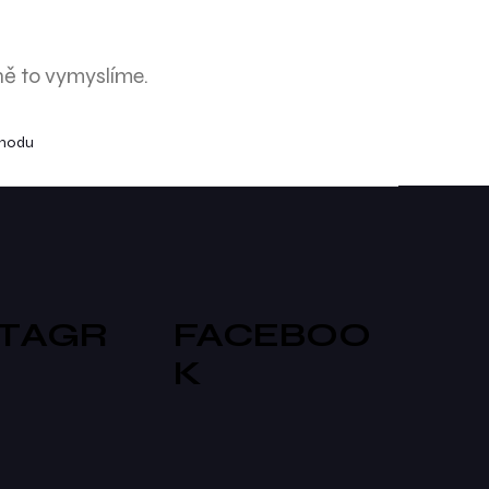
ně to vymyslíme.
chodu
STAGR
FACEBOO
K