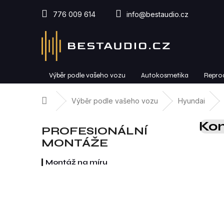
Přejít
na
776 009 614
info@bestaudio.cz
obsah
Výběr podle vašeho vozu
Autokosmetika
Repro
Domů
Výběr podle vašeho vozu
Hyundai
P
Kom
o
PROFESIONÁLNÍ
s
MONTÁŽE
t
r
Montáž na míru
a
n
n
í
p