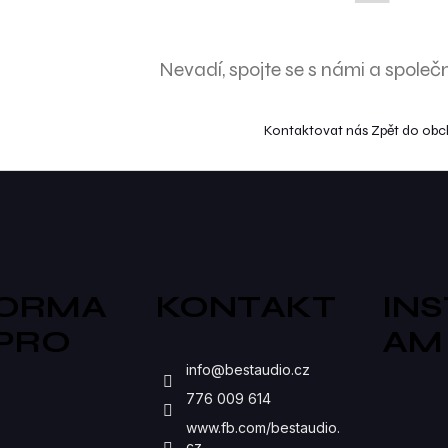
Nevadí, spojte se s námi a společ
Kontaktovat nás
Zpět do ob
FORMA
KONTAKT
IN
 PRO
AM
S
info
@
bestaudio.cz
776 009 614
www.fb.com/bestaudio.
cz