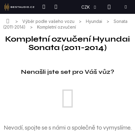
Přejít
NÁKUPN
CZK
na
KOŠÍK
obsah
Domů
Výběr podle vašeho vozu
Hyundai
Sonata
(2011-2014)
Kompletní ozvučení
Kompletní ozvučení Hyundai
Sonata (2011-2014)
Nenašli jste set pro Váš vůz?
Nevadí, spojte se s námi a společně to vymyslíme.