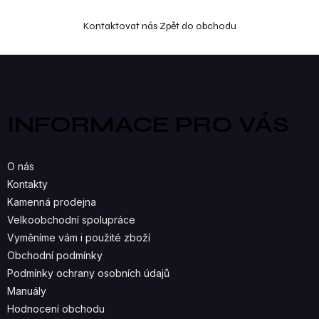
Kontaktovat nás
Zpět do obchodu
Z
á
p
a
INFORMACE PRO VÁS
t
í
O nás
Kontakty
Kamenná prodejna
Velkoobchodní spolupráce
Vyměníme vám i použité zboží
Obchodní podmínky
Podmínky ochrany osobních údajů
Manuály
Hodnocení obchodu