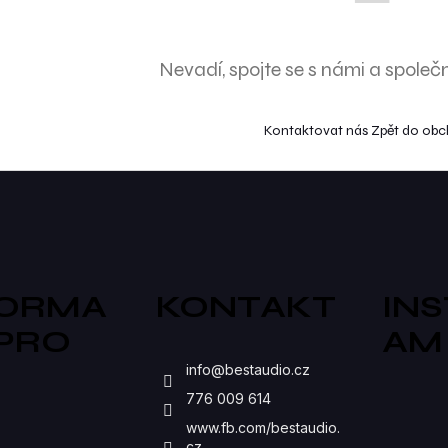
Nevadí, spojte se s námi a společ
Kontaktovat nás
Zpět do ob
FORMA
KONTAKT
IN
 PRO
AM
S
info
@
bestaudio.cz
776 009 614
www.fb.com/bestaudio.
cz