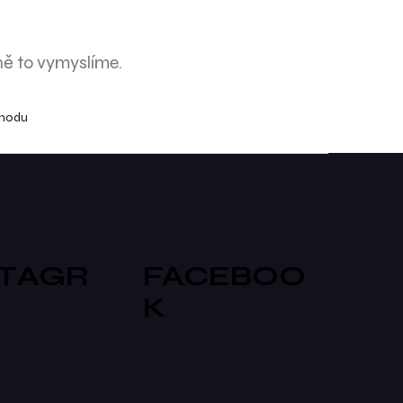
ně to vymyslíme.
chodu
STAGR
FACEBOO
K