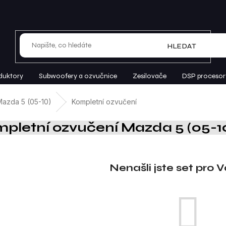
HLEDAT
duktory
Subwoofery a ozvučnice
Zesilovače
DSP procesor
Mazda 5 (05-10)
Kompletní ozvučení
pletní ozvučení Mazda 5 (05-1
Nenašli jste set pro 