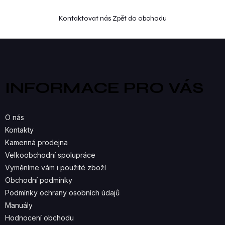
Kontaktovat nás
Zpět do obchodu
Z
á
p
a
INFORMACE PRO VÁS
t
í
O nás
Kontakty
Kamenná prodejna
Velkoobchodní spolupráce
Vyměníme vám i použité zboží
Obchodní podmínky
Podmínky ochrany osobních údajů
Manuály
Hodnocení obchodu