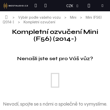
Přejít
NÁKUPN
CZK
na
KOŠÍK
obsah
Domů
Výběr podle vašeho vozu
Mini
Mini (F56)
(2014-)
Kompletní ozvučení
Kompletní ozvučení Mini
(F56) (2014-)
Nenašli jste set pro Váš vůz?
Nevadí, spojte se s námi a společně to vymyslíme.