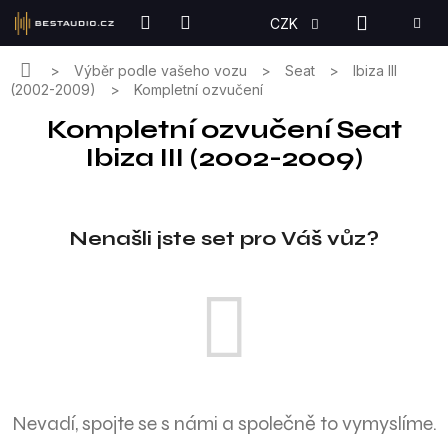
Přejít
NÁKUPN
CZK
na
KOŠÍK
obsah
Domů
Výběr podle vašeho vozu
Seat
Ibiza III
(2002-2009)
Kompletní ozvučení
Kompletní ozvučení Seat
Ibiza III (2002-2009)
Nenašli jste set pro Váš vůz?
Nevadí, spojte se s námi a společně to vymyslíme.