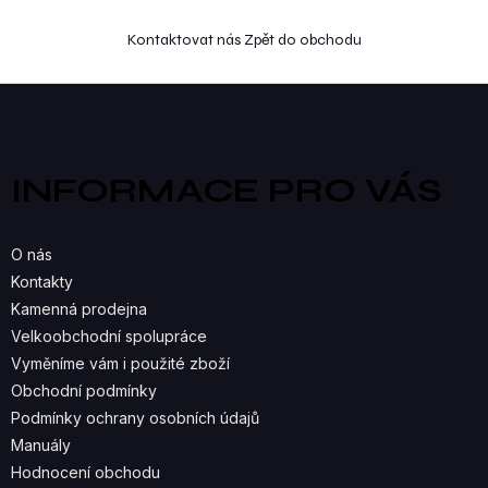
Kontaktovat nás
Zpět do obchodu
Z
á
p
a
INFORMACE PRO VÁS
t
í
O nás
Kontakty
Kamenná prodejna
Velkoobchodní spolupráce
Vyměníme vám i použité zboží
Obchodní podmínky
Podmínky ochrany osobních údajů
Manuály
Hodnocení obchodu