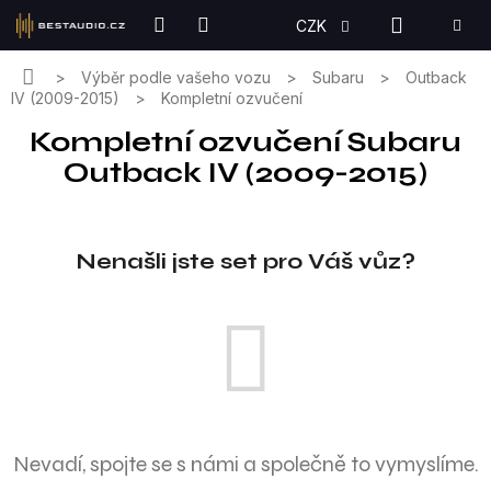
Přejít
NÁKUPN
CZK
na
KOŠÍK
obsah
Domů
Výběr podle vašeho vozu
Subaru
Outback
IV (2009-2015)
Kompletní ozvučení
Kompletní ozvučení Subaru
Outback IV (2009-2015)
Nenašli jste set pro Váš vůz?
Nevadí, spojte se s námi a společně to vymyslíme.