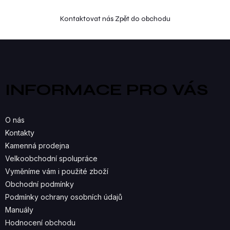
Kontaktovat nás
Zpět do obchodu
Z
á
p
a
INFORMACE PRO VÁS
t
í
O nás
Kontakty
Kamenná prodejna
Velkoobchodní spolupráce
Vyměníme vám i použité zboží
Obchodní podmínky
Podmínky ochrany osobních údajů
Manuály
Hodnocení obchodu