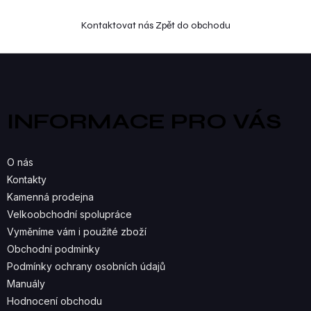
Kontaktovat nás
Zpět do obchodu
Z
á
p
a
INFORMACE PRO VÁS
t
í
O nás
Kontakty
Kamenná prodejna
Velkoobchodní spolupráce
Vyměníme vám i použité zboží
Obchodní podmínky
Podmínky ochrany osobních údajů
Manuály
Hodnocení obchodu