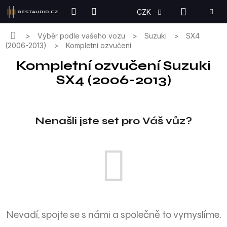
Přejít
NÁKUPN
CZK
na
KOŠÍK
obsah
Domů
Výběr podle vašeho vozu
Suzuki
SX4
(2006-2013)
Kompletní ozvučení
Kompletní ozvučení Suzuki
SX4 (2006-2013)
Nenašli jste set pro Váš vůz?
Nevadí, spojte se s námi a společně to vymyslíme.