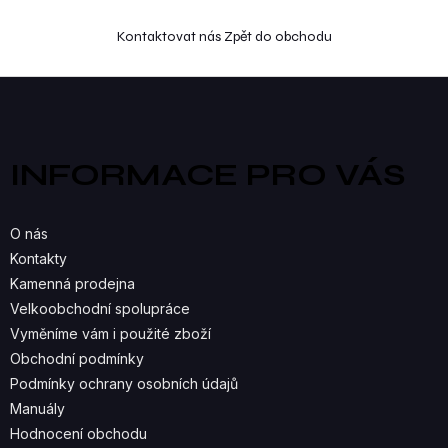
Kontaktovat nás
Zpět do obchodu
Z
á
p
a
INFORMACE PRO VÁS
t
í
O nás
Kontakty
Kamenná prodejna
Velkoobchodní spolupráce
Vyměníme vám i použité zboží
Obchodní podmínky
Podmínky ochrany osobních údajů
Manuály
Hodnocení obchodu