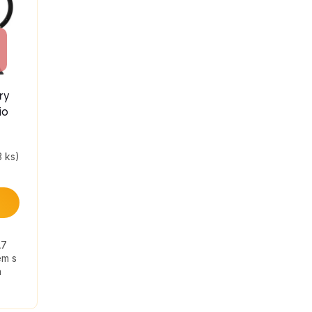
ry
io
3 ks)
A7
em s
a