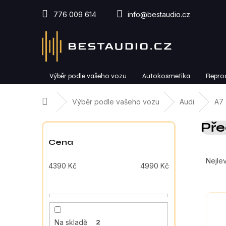
Přejít
na
776 009 614
info@bestaudio.cz
obsah
Výběr podle vašeho vozu
Autokosmetika
Repro
Domů
Výběr podle vašeho vozu
Audi
A7 
P
Pře
o
s
Cena
Ř
t
a
r
Nejlev
4390
Kč
4990
Kč
z
a
e
n
V
n
n
ý
í
í
p
p
p
Na skladě
2
i
r