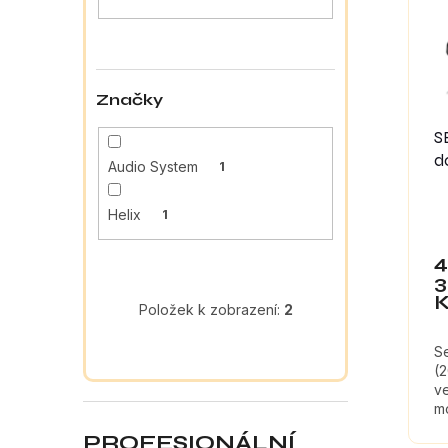
a
s
o
n
p
d
e
r
u
l
o
k
Značky
d
t
u
ů
S
k
d
Audio System
1
t
ů
Helix
1
4
3
Položek k zobrazení:
2
S
(2
ve
mo
kt
PROFESIONÁLNÍ
z