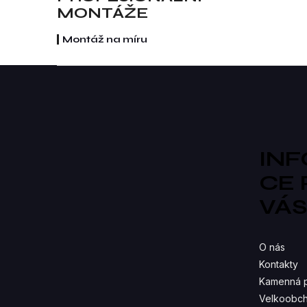
MONTÁŽE
Montáž na míru
Z
á
p
a
t
í
IN
CE
VÁ
O nás
Kontakty
Kamenná 
Velkoobch