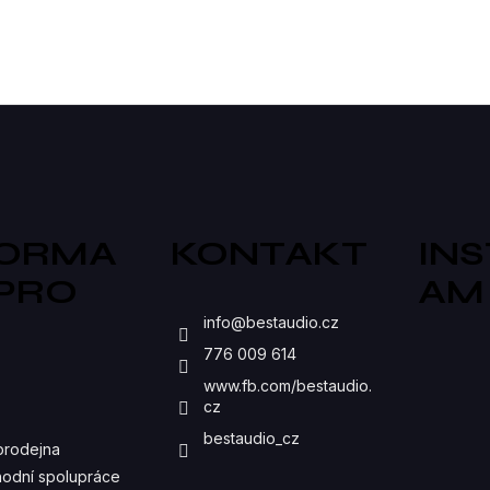
O
V
L
Á
D
A
FORMA
KONTAKT
IN
C
 PRO
AM
Í
S
info
@
bestaudio.cz
P
776 009 614
R
www.fb.com/bestaudio.
cz
V
bestaudio_cz
prodejna
K
odní spolupráce