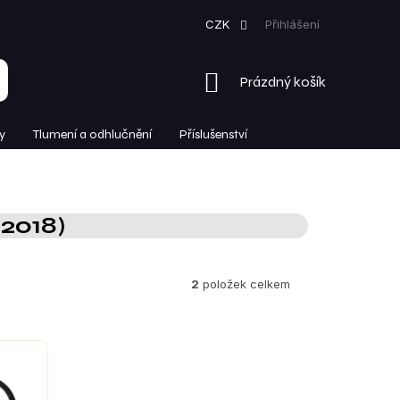
CZK
Přihlášení
NÁKUPNÍ
Prázdný košík
KOŠÍK
y
Tlumení a odhlučnění
Příslušenství
2018)
2
položek celkem