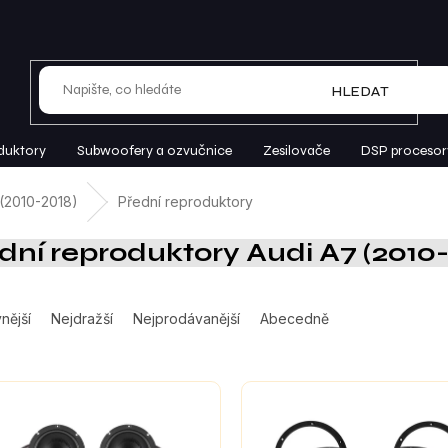
HLEDAT
duktory
Subwoofery a ozvučnice
Zesilovače
DSP procesor
(2010-2018)
Přední reproduktory
dní reproduktory Audi A7 (2010-
nější
Nejdražší
Nejprodávanější
Abecedně