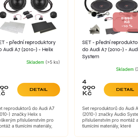
5 596
Kč
–10 %
ET - přední reproduktory
SET - přední reprodukto
o Audi A7 (2010-) - Helix
do Audi A7 (2010-) - Aud
System
Skladem
(>5 ks)
Skladem
(
4
90
990
DETAIL
DETAIL
Kč
Kč
et reproduktorů do Audi A7
Set reproduktorů do Audi 
010-) značky Helix s
(2010-) značky Audio Syst
škerým příslušenstvím pro
příslušenstvím pro montáž 
ntáž a tlumícími materiály,
tlumícími materiály, které
eré maximálně zefektivní
maximálně zefektivní zvuk
vuk reproduktorů.
reproduktorů.