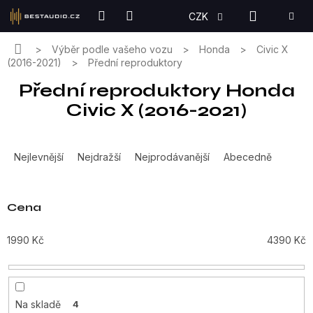
Přejít
NÁKUPN
CZK
na
KOŠÍK
obsah
Domů
Výběr podle vašeho vozu
Honda
Civic X
(2016-2021)
Přední reproduktory
Přední reproduktory Honda
Civic X (2016-2021)
Ř
a
Nejlevnější
Nejdražší
Nejprodávanější
Abecedně
z
e
n
Cena
í
p
1990
Kč
4390
Kč
r
o
d
u
Na skladě
4
k