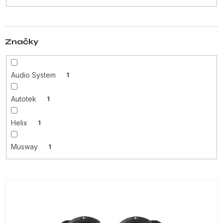
t
ů
Značky
Audio System
1
Autotek
1
Helix
1
Musway
1
V
ý
p
i