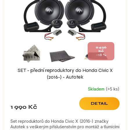
s
p
r
o
d
u
k
t
2 436
Kč
ů
–18 %
SET - přední reproduktory do Honda Civic X
(2016-) - Autotek
Skladem
(>5 ks)
DETAIL
1 990 Kč
Set reproduktorů do Honda Civic X (2016-) značky
Autotek s veškerým příslušenstvím pro montáž a tlumícími