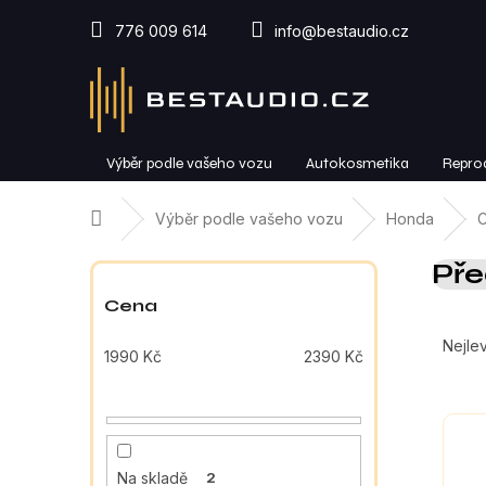
Přejít
na
776 009 614
info@bestaudio.cz
obsah
Výběr podle vašeho vozu
Autokosmetika
Repro
Domů
Výběr podle vašeho vozu
Honda
C
P
Pře
o
s
Cena
Ř
t
a
r
Nejlev
1990
Kč
2390
Kč
z
a
e
n
V
n
n
ý
í
í
p
p
p
Na skladě
2
i
r