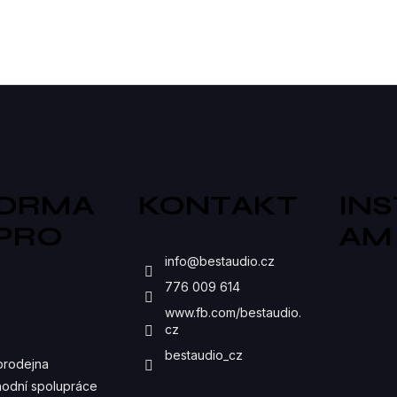
produktorů.
zvuk...
O
V
L
Á
D
A
FORMA
KONTAKT
IN
C
 PRO
AM
Í
S
P
info
@
bestaudio.cz
776 009 614
R
www.fb.com/bestaudio.
V
cz
K
bestaudio_cz
prodejna
Y
odní spolupráce