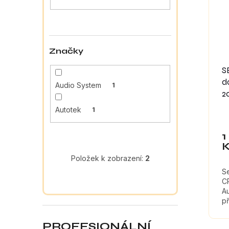
a
s
o
n
p
d
e
r
u
l
o
k
Značky
d
t
u
ů
S
k
d
Audio System
1
t
2
ů
Autotek
1
1
Položek k zobrazení:
2
S
CR
A
př
tl
ma
PROFESIONÁLNÍ