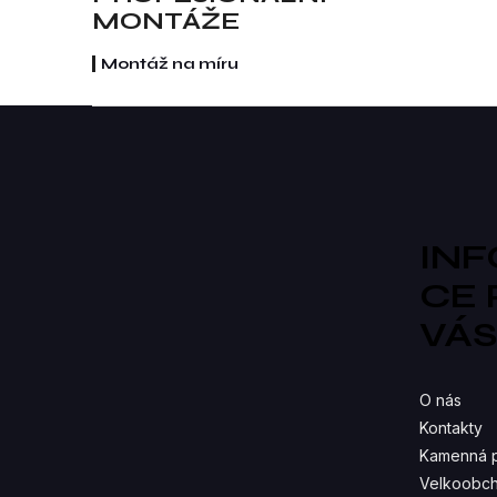
re
MONTÁŽE
Montáž na míru
Z
á
p
a
t
í
IN
CE
VÁ
O nás
Kontakty
Kamenná 
Velkoobch