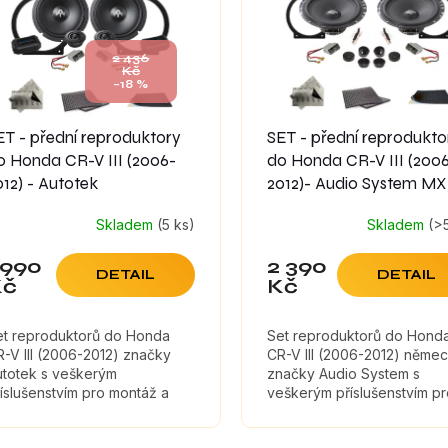
2 436
Kč
–18 %
ET - přední reproduktory
SET - přední reprodukto
o Honda CR-V III (2006-
do Honda CR-V III (200
012) - Autotek
2012)- Audio System MX
Skladem
(5 ks)
Skladem
(>
 990
2 390
DETAIL
DETAIL
Kč
Kč
et reproduktorů do Honda
Set reproduktorů do Hond
-V III (2006-2012) značky
CR-V III (2006-2012) něme
utotek s veškerým
značky Audio System s
íslušenstvím pro montáž a
veškerým příslušenstvím p
umícími materiály, které
montáž a tlumícími materiály
ximálně zefektivní zvuk
které maximálně zefektivní