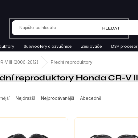
HLEDAT
duktory
Subwoofery a ozvučnice
Zesilovače
DSP procesor
R-V III (2006-2012)
Přední reproduktory
dní reproduktory Honda CR-V II
nější
Nejdražší
Nejprodávanější
Abecedně