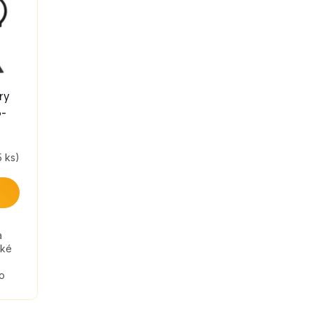
ry
6-
5 ks)
a
cké
ro
,