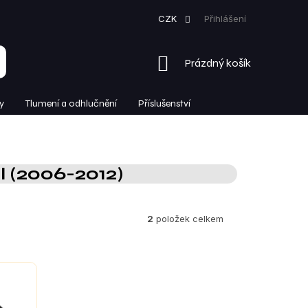
CZK
Přihlášení
NÁKUPNÍ
Prázdný košík
KOŠÍK
y
Tlumení a odhlučnění
Příslušenství
I (2006-2012)
2
položek celkem